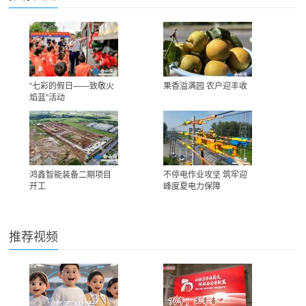
“七彩的假日——致敬火
果香溢满园 农户迎丰收
焰蓝”活动
鸿鑫智能装备二期项目
不停电作业攻坚 筑牢迎
开工
峰度夏电力保障
推荐视频