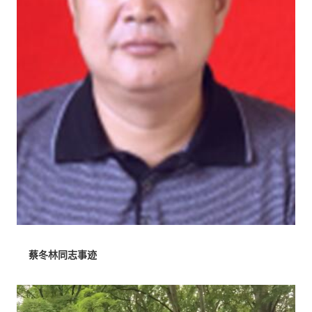
蔡冬林同志事迹