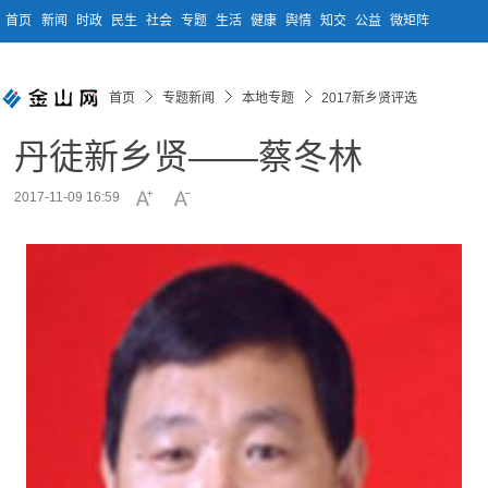
首页
新闻
时政
民生
社会
专题
生活
健康
舆情
知交
公益
微矩阵
首页
专题新闻
本地专题
2017新乡贤评选
丹徒新乡贤——蔡冬林
2017-11-09 16:59