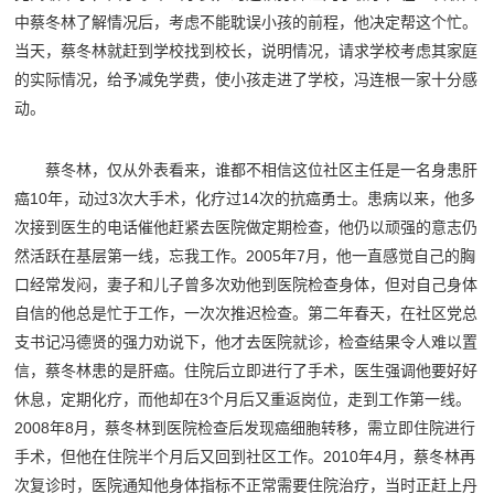
中蔡冬林了解情况后，考虑不能耽误小孩的前程，他决定帮这个忙。
当天，蔡冬林就赶到学校找到校长，说明情况，请求学校考虑其家庭
的实际情况，给予减免学费，使小孩走进了学校，冯连根一家十分感
动。
蔡冬林，仅从外表看来，谁都不相信这位社区主任是一名身患肝
癌10年，动过3次大手术，化疗过14次的抗癌勇士。患病以来，他多
次接到医生的电话催他赶紧去医院做定期检查，他仍以顽强的意志仍
然活跃在基层第一线，忘我工作。2005年7月，他一直感觉自己的胸
口经常发闷，妻子和儿子曾多次劝他到医院检查身体，但对自己身体
自信的他总是忙于工作，一次次推迟检查。第二年春天，在社区党总
支书记冯德贤的强力劝说下，他才去医院就诊，检查结果令人难以置
信，蔡冬林患的是肝癌。住院后立即进行了手术，医生强调他要好好
休息，定期化疗，而他却在3个月后又重返岗位，走到工作第一线。
2008年8月，蔡冬林到医院检查后发现癌细胞转移，需立即住院进行
手术，但他在住院半个月后又回到社区工作。2010年4月，蔡冬林再
次复诊时，医院通知他身体指标不正常需要住院治疗，当时正赶上丹