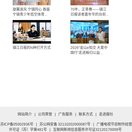
旋翼逐风 宁镇同心 首届
70年，正青春——镇江
宁镇青少年低空体育...
日报读者嘉年华的台前...
镇江日报的N种打开方式
2026“金山e知交 大爱中
国行”走进秭归公益...
网站简介
|
公司荣誉
|
广告服务
|
联系方式
|
走进报社
苏ICP备05002936号
|
苏公网安备 32110202000087号
|
广播电视节目制作经营
许可证（苏）字第481号
|
互联网新闻信息服务许可证32120170009号