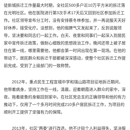
徒新城拆迁工作量最大时期，全社区500多户近10万平方米的拆迁落
在光明社区。他在医院进行第3次手术17天后又回到社区参加拆迁工
作。社区领导宣布分工时，没有安排蔡冬林参加，并一再说服天天好
好休养，接受化疗。没想到，他的倔脾气又发起来了，反到说服领
导，坚决要和同志们一起工作。白天、夜里和同事们一起深入到居民
家中宣传拆迁政策，做耐心细致的思想政治工作，晚间还带上被子居
住在第一线，哪里需要他，他都会第一时间出现在第一现场。在他的
带动下，居民群众和拆迁干部都被深深感动，使整个社区拆迁工作提
前完成，受到了上级部门的一致称赞。
2012年，重点民生工程宜城中学和瑞山路项目征地拆迁期间，
他带着病身，坚持工作在一线，清晨，迎着朝霞进入群众的家中，深
夜，拖着疲惫的身躯回到家中。在社区党总支的正确领导和他的有力
推动下，仅用了一个多月时间完成210多户居民拆迁工作，为项目的
顺利开工提供了坚强有力的保障。
2013年，社区“两委”进行改选，他不计较个人利益得失，坚决服