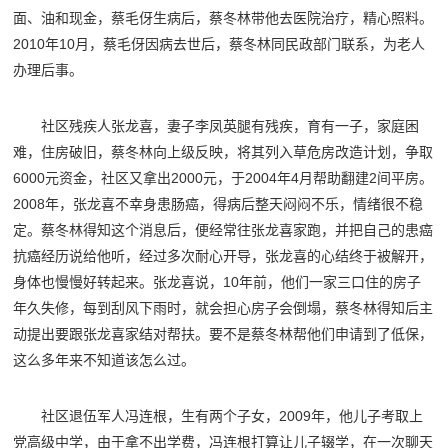
面、油和现金，蔡毛伢生病后，蔡冬林带他去医院治疗，精心照料。
2010年10月，蔡毛伢因病去世后，蔡冬林同民政部门联系，为老人
办理后事。
社区残疾人张龙喜，妻子李凤英腿有残疾，育有一子，家庭困
难，住房破旧，蔡冬林向上级反映，将其列入草危房改造计划，争取
6000元资金，社区又拿出2000元，于2004年4月帮助翻建2间平房。
2008年，张龙喜不幸身患肠癌，得病后整天闷闷不乐，情绪很不稳
定。蔡冬林得知这个消息后，便经常往张龙喜家跑，并把自己的患癌
抗癌经历说给他听，经过多次耐心开导，张龙喜的心结终于被解开，
身体也慢慢好转起来。张龙喜说，10年前，他们一家三口住的房子
年久失修，每到刮风下雨时，就会担心房子会倒塌，蔡冬林得知后主
动提出要跟张龙喜家结对帮扶。要不是蔡冬林帮他们申请到了低保，
这么多年来不知道该怎么过。
社区退伍军人冯连根，生有两个子女，2009年，他儿子考取上
党高级中学，由于拿不出学费，冯连根打算让儿子辍学，在一次聊天