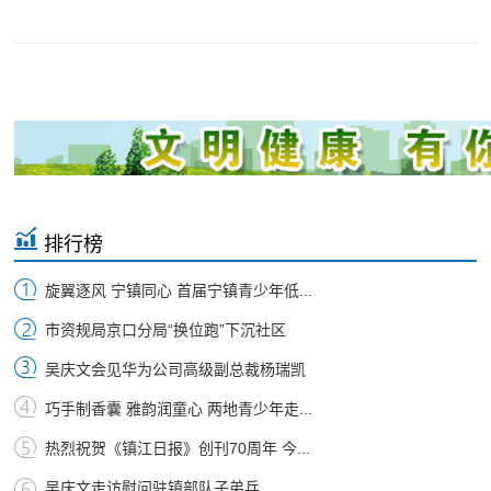
排行榜
旋翼逐风 宁镇同心 首届宁镇青少年低...
市资规局京口分局“换位跑”下沉社区
吴庆文会见华为公司高级副总裁杨瑞凯
巧手制香囊 雅韵润童心 两地青少年走...
热烈祝贺《镇江日报》创刊70周年 今...
吴庆文走访慰问驻镇部队子弟兵