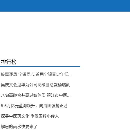
排行榜
旋翼逐风 宁镇同心 首届宁镇青少年低...
吴庆文会见华为公司高级副总裁杨瑞凯
八旬高龄合并高过敏体质 镇江市中医...
5.5万亿元蓝海跃升，向海图强势正劲
探寻中医药文化 争做国粹小传人
解暑的雨水快要来了