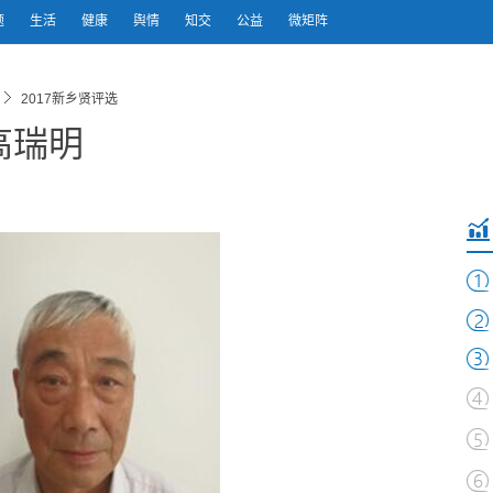
题
生活
健康
舆情
知交
公益
微矩阵
2017新乡贤评选
高瑞明