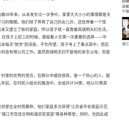
旋翼
宁镇
婚38年来，从未发生过一次争吵，家里大大小小的事情都是夫
学习的楷模。他们除了养育了自己的女儿外，还抚养着一个侄
后来又建立了新的家庭，所以侄子就一直靠着高瑞明夫妇生活，
。在侄子上初三的时候，面临着人生第一次重要的选择——中
本每天“陪学”到深夜，不负所望，侄子考上了重点高中，而后
镇江
业科技有限公司工作。虽然高瑞明夫妇不是他的亲生父母，但是
、村里的优秀的党员，在群众中威信很高，是一个热心的人，能
年前，在村民小组长的推选中，全组共计34票，他以32票高
睦邻里在全村而著称，他们家庭多次获得“江苏省平安家庭示范
”、“镇江市百佳文明和谐农民家庭”等各种荣誉，同时，也因此成