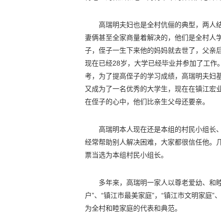
高瑞明夫妇也是全村伉俪的典型，两人结
妻俩甚至全家商量着解决的，他们是全村人
子，侄子一生下来他的妈妈就去世了，父亲
现在已经28岁，大学已经毕业并参加了工作
考，为了提高侄子的学习成绩，高瑞明夫妇基
又成为了一名优秀的大学生，现在在镇江宏
在侄子的心中，他们比亲生父母还要亲。
高瑞明本人现在还是本组的村民小组长
经常帮助别人解决困难，大家都很信任他。几
票当选为本组村民小组长。
多年来，高瑞明一家人以尊老爱幼、和
户”、“镇江市最美家庭”，“镇江市文明家庭
为全村和睦家庭的代表和典范。