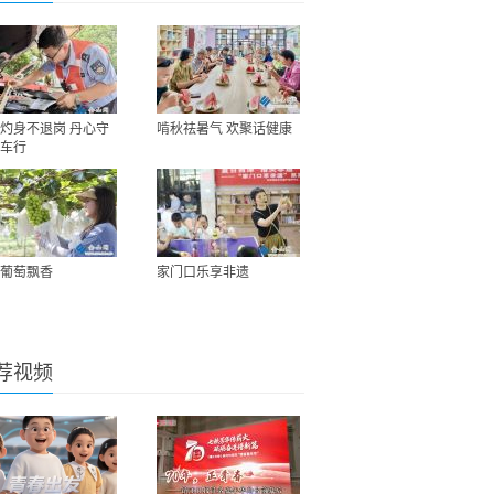
灼身不退岗 丹心守
啃秋祛暑气 欢聚话健康
车行
葡萄飘香
家门口乐享非遗
荐视频