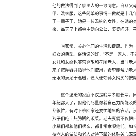
他的做法得到了家里人的一致同意。自从父
甲、洗衣服，这些简单的事情一做就是十几
了一辈子了，她是一位温婉的女性，在她的
来，每天早上都会主动向公公、婆婆问好，
唠家常，关心他们的生活和健康。作为
妇女的典型。俗话说的好，“不是一家人，不
女儿和女婿也非常尊敬和孝顺老人，当时老
来了按摩器并指导他们使用，希望能帮助老
无限的满足于温暖，逢人便夸孙女婿买的按
这个温暖的家庭不仅是晚辈孝顺长辈，
年纪都大了，但他们尽量做着自己力所能及
都很忙，有时下班回家还要忙地里的农活，
孩子们吃上热腾腾的饭菜。老夫妻俩不仅把
小辈们都和他们很亲，都非常孝顺他们。如
待老人的做法和老人对待下辈的体贴关心深