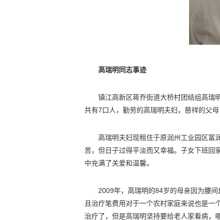
高瑞明同志事迹
镇江高新区蒋乔街道大桥村团结组高瑞
共有7口人，勤劳的高瑞明夫妇，慈祥的父
高瑞明夫妇现租住于原润州工业园区富润
苦，但日子过得平淡而又幸福。子女下班回
中充满了关爱和温馨。
2009年，高瑞明的84岁的母亲因为
且治疗笔费用对于一个农村家庭来说也是一
治疗了，但是高瑞明坚持要给老人家看病，