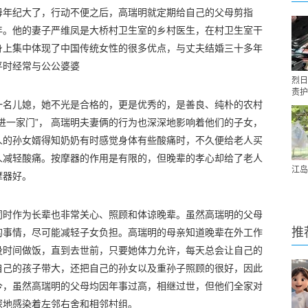
母年纪大了，行动不便之后，高瑞明就定期给自己的父母剪指
年。他的妻子严维凤是大桥村卫生室的乡村医生，在村卫生室干
身上集中体现了中国传统女性的很多优点，与丈夫结婚三十多年
平时经常与公公婆婆
烈日
责护
一名儿媳，她不光是合格的，更是优秀的，是善良、纯朴的农村
进一家门”， 高瑞明夫妻俩的行为也深深地影响着他们的子女，
人的孙女婿得知奶奶有时感觉身体有些酸痛时，不久便给老人买
人减轻酸痛。按摩器的作用是有限的，但晚辈的孝心却给了老人
江岛
摩器好。
同时作为长辈也非常关心、照顾和体谅晚辈。虽然高瑞明的父母
推
的事情，尽可能减轻子女负担。高瑞明的母亲知道晚辈在外工作
没时间做饭，直到去世前，只要她体力允许，每天总会让自己的
自己的孩子带大，还把自己的孙女以及重孙子照顾的很好，因此
今，虽然高瑞明的父母均因年事过高，相继过世，但他们全家对
深地感染着左邻右舍和相邻村组。