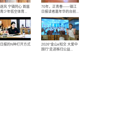
逐风 宁镇同心 首届
70年，正青春——镇江
青少年低空体育...
日报读者嘉年华的台前...
日报的N种打开方式
2026“金山e知交 大爱中
国行”走进秭归公益...