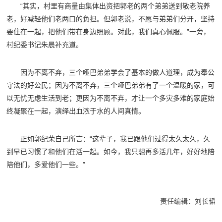
“其实，村里有商量由集体出资把郭老的两个弟弟送到敬老院养
老，好减轻他们老两口的负担。但郭老说，不愿与弟弟们分开，坚持
要住在一起，把他们带在身边照顾。对此，我们真心佩服。”一旁，
村纪委书记朱晨补充道。
因为不离不弃，三个哑巴弟弟学会了基本的做人道理，成为奉公
守法的好公民；因为不离不弃，三个哑巴弟弟有了一个温暖的家，可
以无忧无虑生活到老；更因为不离不弃，才让一个多灾多难的家庭始
终凝聚在一起，演绎出血浓于水的人间真情。
正如郭纪荣自己所言：“这辈子，我已跟他们过得太久太久，久
到早已习惯了和他们在活一起。如今，我只想再多活几年，好好地陪
陪他们，多爱他们一些。”
责任编辑：刘长韬