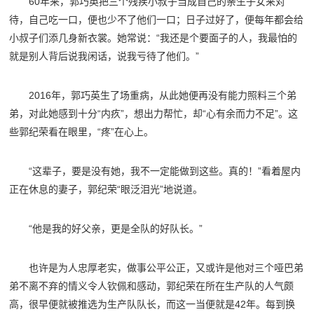
60年来，郭巧英把三个残疾小叔子当成自己的亲生子女来对
待，自己吃一口，便也少不了他们一口；日子过好了，便每年都会给
小叔子们添几身新衣裳。她常说：“我还是个要面子的人，我最怕的
就是别人背后说我闲话，说我亏待了他们。”
2016年，郭巧英生了场重病，从此她便再没有能力照料三个弟
弟，对此她感到十分“内疚”，想出力帮忙，却“心有余而力不足”。这
些郭纪荣看在眼里，“疼”在心上。
“这辈子，要是没有她，我不一定能做到这些。真的！”看着屋内
正在休息的妻子，郭纪荣“眼泛泪光”地说道。
“他是我的好父亲，更是全队的好队长。”
也许是为人忠厚老实，做事公平公正，又或许是他对三个哑巴弟
弟不离不弃的情义令人钦佩和感动，郭纪荣在所在生产队的人气颇
高，很早便就被推选为生产队队长，而这一当便就是42年。每到换