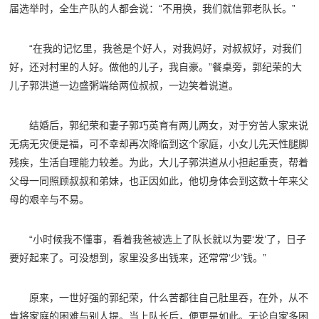
届选举时，全生产队的人都会说：“不用换，我们就信郭老队长。”
“在我的记忆里，我爸是个好人，对我妈好，对叔叔好，对我们
好，还对村里的人好。做他的儿子，我自豪。”餐桌旁，郭纪荣的大
儿子郭洪道一边盛粥端给两位叔叔，一边笑着说道。
结婚后，郭纪荣和妻子郭巧英育有两儿两女，对于穷苦人家来说
无病无灾便是福，可不幸却再次降临到这个家庭，小女儿先天性腿脚
残疾，生活自理能力较差。为此，大儿子郭洪道从小担起重责，帮着
父母一同照顾叔叔和弟妹，也正因如此，他切身体会到这数十年来父
母的艰辛与不易。
“小时候我不懂事，看着我爸被选上了队长就以为要‘发’了，日子
要好起来了。可没想到，家里没多出钱来，还常常‘少’钱。”
原来，一世好强的郭纪荣，什么苦都往自己肚里吞，在外，从不
肯将家庭的困难与别人提。当上队长后，便更是如此。无论自家多困