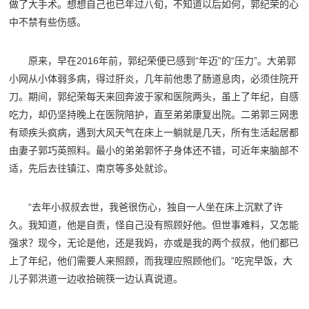
做了大手术。想想自己也已年过八旬，不知道以后如何，郭纪荣的心
中不禁有些伤感。
原来，早在2016年前，郭纪荣便已感到“年迈”的“压力”。大弟郭
小网从小体弱多病，得过肝炎，几年前他患了肠道息肉，必须住院开
刀。期间，郭纪荣每天来回奔波于家和医院两头，虽上了年纪，自感
吃力，却仍坚持晚上在医院陪护，直至弟弟康复出院。二弟郭三网患
有顽疾头疯病，遇到大风天气在床上一躺就是几天，所有生活起居都
由妻子郭巧英照料。最小的弟弟郭怀子身体还不错，可近年来脑部不
适，先后去往镇江、南京等多处就诊。
“去年小叔叔去世，我爸很伤心，独自一人坐在床上沉默了许
久。我知道，他是自责，怪自己没有照顾好他。但世事难料，又怎能
强求？现今，无论是他，还是我妈，亦或是我的两个叔叔，他们都已
上了年纪，他们需要人来照顾，而我理应照顾他们。”吃完早饭，大
儿子郭洪道一边收拾碗筷一边认真说道。