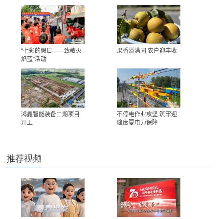
“七彩的假日——致敬火
果香溢满园 农户迎丰收
焰蓝”活动
鸿鑫智能装备二期项目
不停电作业攻坚 筑牢迎
开工
峰度夏电力保障
推荐视频