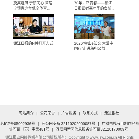
旋翼逐风 宁镇同心 首届
70年，正青春——镇江
宁镇青少年低空体育...
日报读者嘉年华的台前...
镇江日报的N种打开方式
2026“金山e知交 大爱中
国行”走进秭归公益...
网站简介
|
公司荣誉
|
广告服务
|
联系方式
|
走进报社
苏ICP备05002936号
|
苏公网安备 32110202000087号
|
广播电视节目制作经营
许可证（苏）字第481号
|
互联网新闻信息服务许可证32120170009号
镇江报业网络传媒有限公司
版权所有：Copyright © www.jsw.com.cn All Rights