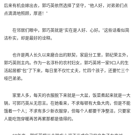
后来有机会嫁出去，郭巧英依然选择了坚守，“他人好，对弟弟们点
点滴滴地照顾，厚道！”
在邻居们眼中，郭巧英就是“实在是人好、心好。”这些话看似简
洁朴实，却是最好的诠释。
也许是两人长久以来磨合出的默契，家庭分工里，郭纪荣主外，
郭巧英则主内。作为一名淳朴的农村妇女，郭巧英将一家9口人的生
活起居都“包”了下来，每日里不仅忙丈夫，忙四个孩子，还要忙三个
哑巴弟弟。
家里人多，每天的衣服脱下来就是一大盆，饭菜煮起来就是一大
锅，可郭巧英从无怨言。在她看来，不求每顿有大鱼大肉，但是不能
饿着一个人；不求有多少新衣服穿，但每个人都要干净整洁，只要家
人能吃饱穿暖再苦再累那都是值得的。