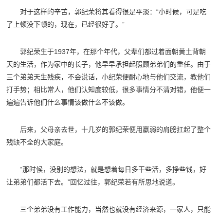
对于这样的辛苦，郭纪荣将其看得很是平淡：“小时候，可是吃
了上顿没下顿的，现在，已经很好了。”
郭纪荣生于1937年，在那个年代，父辈们都过着面朝黄土背朝
天的生活，作为家中的长子，他早早承担起照顾弟弟们的重任。由于
三个弟弟天生残疾，不会说话，小纪荣便耐心地与他们交流，教他们
打手势；相比常人，他们认知度较低，很多事情分不清对错，他便一
遍遍告诉他们什么事情该做什么不该做。
后来，父母亲去世，十几岁的郭纪荣便用羸弱的肩膀扛起了整个
残缺不全的大家庭。
“那时候，没别的想法，就是想着每日多干些活，多挣些钱，好
让弟弟们都活下去。”回忆过往，郭纪荣若有所思地说道。
三个弟弟没有工作能力，当然也就没有经济来源，一家人，只能