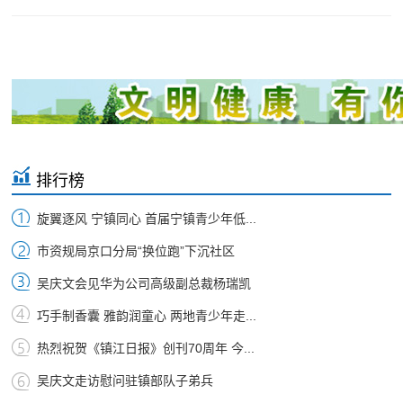
排行榜
旋翼逐风 宁镇同心 首届宁镇青少年低...
市资规局京口分局“换位跑”下沉社区
吴庆文会见华为公司高级副总裁杨瑞凯
巧手制香囊 雅韵润童心 两地青少年走...
热烈祝贺《镇江日报》创刊70周年 今...
吴庆文走访慰问驻镇部队子弟兵