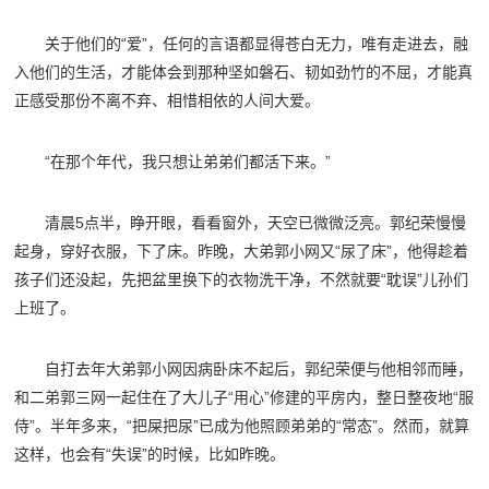
关于他们的“爱”，任何的言语都显得苍白无力，唯有走进去，融
入他们的生活，才能体会到那种坚如磐石、韧如劲竹的不屈，才能真
正感受那份不离不弃、相惜相依的人间大爱。
“在那个年代，我只想让弟弟们都活下来。”
清晨5点半，睁开眼，看看窗外，天空已微微泛亮。郭纪荣慢慢
起身，穿好衣服，下了床。昨晚，大弟郭小网又“尿了床”，他得趁着
孩子们还没起，先把盆里换下的衣物洗干净，不然就要“耽误”儿孙们
上班了。
自打去年大弟郭小网因病卧床不起后，郭纪荣便与他相邻而睡，
和二弟郭三网一起住在了大儿子“用心”修建的平房内，整日整夜地“服
侍”。半年多来，“把屎把尿”已成为他照顾弟弟的“常态”。然而，就算
这样，也会有“失误”的时候，比如昨晚。