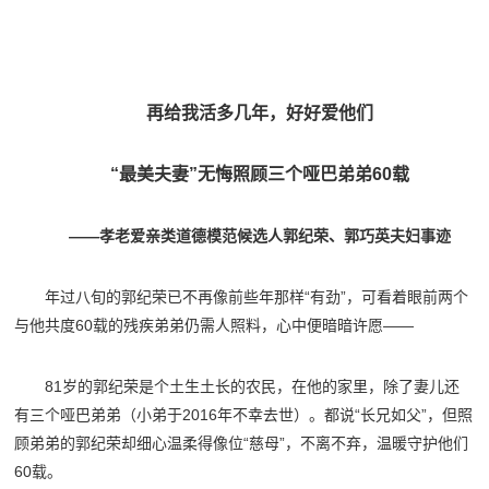
再给我活多几年，好好爱他们
“最美夫妻”无悔照顾
三
个哑巴弟弟60载
——孝老爱亲类道德模范候选人郭纪荣、郭巧英夫妇事迹
年过八旬的郭纪荣已不再像前些年那样“有劲”，可看着眼前两个
与他共度60载的残疾弟弟仍需人照料，心中便暗暗许愿——
81岁的郭纪荣是个土生土长的农民，在他的家里，除了妻儿还
有三个哑巴弟弟（小弟于2016年不幸去世）。都说“长兄如父”，但照
顾弟弟的郭纪荣却细心温柔得像位“慈母”，不离不弃，温暖守护他们
60载。