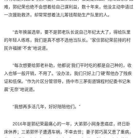
难，郭纪荣也绝不会想着给自己谋利益，数十年来，他没主动申请过
一次援助救济，却常常想着法儿筹钱帮助生产队里的人。
“去年换届选举，要不是郭老队长说自己年纪太大了，得给队里
的年轻人练练，我们是真不想不选他当队长。”家住郭纪荣前排的村
民许福娣“不舍”地说道。
“每次想要给郭老补助，他都说‘我们平时吃的都是自己种的，收
入也够一般开销，不用了。’没办法，我们只好上门‘硬’帮他办了残疾
证和低保。”作为片区分管领导，扬中市三茅街道锦程村纪委书记朱
晨“无奈”地说道。
“我想再多活几年，好好陪陪他们。”
2016年是郭纪荣最痛心的一年，大弟郭小网身患癌症，终日卧
床休养；三弟郭怀子遭遇车祸，不幸去世；妻子郭巧英又患了重病，