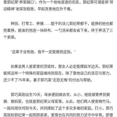
靠郭纪荣“养家糊口”。作为一个地地道道的农民，郭纪荣可谓是将“劳
动精神”发挥到极致，早起贪黑地在外干着。
种田、打零工、养猪……能干的活儿郭纪荣都干，能挣的他也都
抢着挣，能省的他连一块碎布、一勺汤米都会省下来，终于养活了三
个弟弟。
“这辈子没有她，我不一定能做到这些。”
如果说男人是家里的顶梁柱，那女人必定能撑起半边天。郭纪荣
能将这样一个特殊的家庭维持到现在，除了靠他自己的坚忍与努力，
还少不了75年来，妻子郭巧英“无怨无悔”的付出与帮助。
郭巧英刚出生70天，母亲便因病去世，从小，她就被寄养到舅
舅、舅妈家，也就是郭纪荣父母家里。从此，他们两人便青梅竹马，
一路风雨坎坷到今天，共同撑起了这个多灾多难的家庭。打小，郭巧
英就和郭纪荣一起照顾弟弟，爱情也在共同的努力坚守中孕育。即便