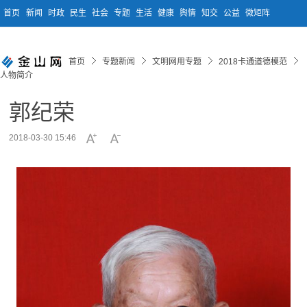
首页
新闻
时政
民生
社会
专题
生活
健康
舆情
知交
公益
微矩阵
首页
专题新闻
文明网用专题
2018卡通道德模范
人物简介
郭纪荣
2018-03-30 15:46