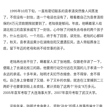
1995年10月下旬，一直有密切联系的袁孝清突然像人间蒸发
了，不但没有一封信，连一个电话也没有了，眼看着自己为袁孝清担
保的4万元贷款期限就要到了，老陆很是郁闷。年底，他瞒着家人给
湖北枝江的袁家亲戚写了一封信，心中除了问候失去母亲的两个孩子
外，什么也没问，一个月后，终于有了回音，读完信，老陆的心都碎
了，秋天，袁孝清运黄沙在湖南岳阳又遭遇狂风，连人带船葬身江
底，留下年迈的老母和尚不经世事的孩子。
老陆再也坐不住了，瞒着家人买了张地图，仅跟老伴讲了一下，
便踏上了去湖北枝江的路，他要用行动交付远在天国的儿子孝清一个
永远的承诺。十多年来，陆明才夫妇节衣缩食、舍不得穿、舍不得
吃。自己身上穿着缝了又缝、补了又补的衣服，就连在江里捕到二三
两虾子也要拿到街上去卖钱，累计资助了这两个“孙女”8万多元。
2005年袁军考取了大连海事大学，2007年袁玲考取了武汉大学。
这些年来，陆明才舍身救人、资助“孙女”的感人故事传遍大江南