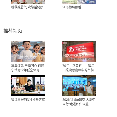
啃秋祛暑气 欢聚话健康
江岛葡萄飘香
推荐视频
旋翼逐风 宁镇同心 首届
70年，正青春——镇江
宁镇青少年低空体育...
日报读者嘉年华的台前...
镇江日报的N种打开方式
2026“金山e知交 大爱中
国行”走进秭归公益...