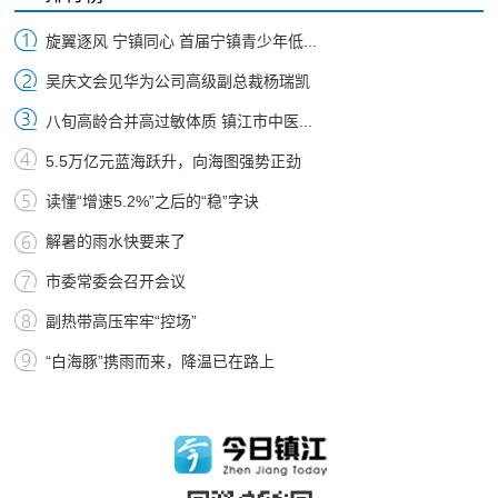
旋翼逐风 宁镇同心 首届宁镇青少年低...
吴庆文会见华为公司高级副总裁杨瑞凯
八旬高龄合并高过敏体质 镇江市中医...
5.5万亿元蓝海跃升，向海图强势正劲
读懂“增速5.2%”之后的“稳”字诀
解暑的雨水快要来了
市委常委会召开会议
副热带高压牢牢“控场”
“白海豚”携雨而来，降温已在路上