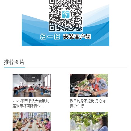
推荐图片
2026米芾书法大会第九
烈日灼身不退岗 丹心守
届米芾杯国际青少...
责护车行