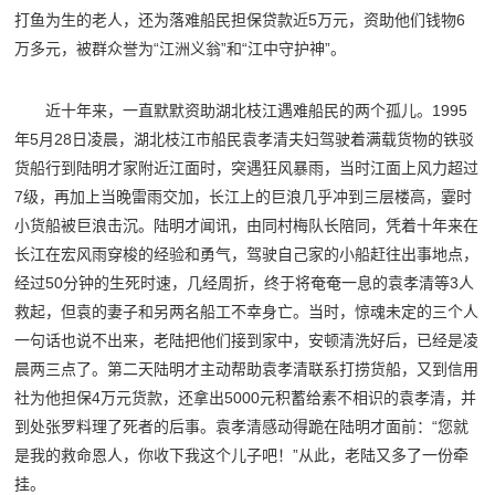
打鱼为生的老人，还为落难船民担保贷款近5万元，资助他们钱物6
万多元，被群众誉为“江洲义翁”和“江中守护神”。
近十年来，一直默默资助湖北枝江遇难船民的两个孤儿。1995
年5月28日凌晨，湖北枝江市船民袁孝清夫妇驾驶着满载货物的铁驳
货船行到陆明才家附近江面时，突遇狂风暴雨，当时江面上风力超过
7级，再加上当晚雷雨交加，长江上的巨浪几乎冲到三层楼高，霎时
小货船被巨浪击沉。陆明才闻讯，由同村梅队长陪同，凭着十年来在
长江在宏风雨穿梭的经验和勇气，驾驶自己家的小船赶往出事地点，
经过50分钟的生死时速，几经周折，终于将奄奄一息的袁孝清等3人
救起，但袁的妻子和另两名船工不幸身亡。当时，惊魂未定的三个人
一句话也说不出来，老陆把他们接到家中，安顿清洗好后，已经是凌
晨两三点了。第二天陆明才主动帮助袁孝清联系打捞货船，又到信用
社为他担保4万元货款，还拿出5000元积蓄给素不相识的袁孝清，并
到处张罗料理了死者的后事。袁孝清感动得跪在陆明才面前：“您就
是我的救命恩人，你收下我这个儿子吧！”从此，老陆又多了一份牵
挂。