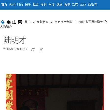
首页
新闻
时政
民生
社会
专题
生活
健康
舆情
知交
公益
微矩阵
首页
专题新闻
文明网用专题
2018卡通道德模范
人物简介
陆明才
2018-03-30 15:47