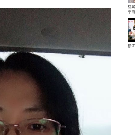
旋翼
宁镇
镇江