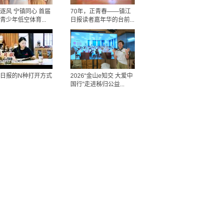
逐风 宁镇同心 首届
70年，正青春——镇江
青少年低空体育...
日报读者嘉年华的台前...
日报的N种打开方式
2026“金山e知交 大爱中
国行”走进秭归公益...