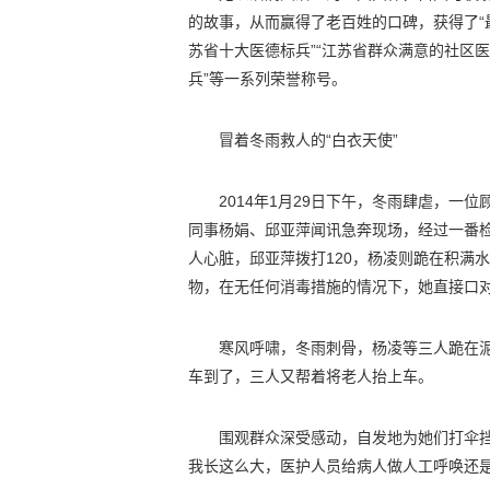
的故事，从而赢得了老百姓的口碑，获得了“最
苏省十大医德标兵”“江苏省群众满意的社区医生
兵”等一系列荣誉称号。
冒着冬雨救人的“白衣天使”
2014年1月29日下午，冬雨肆虐，一
同事杨娟、邱亚萍闻讯急奔现场，经过一番
人心脏，邱亚萍拨打120，杨凌则跪在积满
物，在无任何消毒措施的情况下，她直接口
寒风呼啸，冬雨刺骨，杨凌等三人跪在
车到了，三人又帮着将老人抬上车。
围观群众深受感动，自发地为她们打伞
我长这么大，医护人员给病人做人工呼唤还