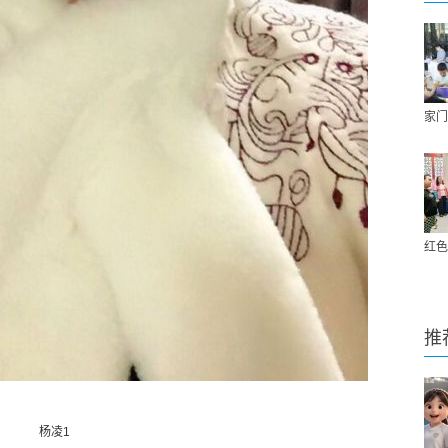
家门
红色
推
杨凌1