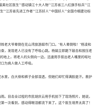
美社区医生”“感动镇江十大人物”“江苏省三八红旗手标兵”“江
”“江苏省先进工作者”“江苏好人”“中国好人”“全国巾帼建功标
位顾姓老大爷晕倒在花山湾旅游超市门口。“有人晕倒啦！”杨凌和
检查，发现老人已没有了呼吸心跳。杨娟立即跪下敲击和按压老
水的地上，将老人的头侧向一边，迅速用手抠出老人嘴里的呕吐
对口为病人做人工呼吸。
泥水里，白大褂和裤子全部湿透，但她们却忙得满脸是汗。救护
挡雨。目击全过程的市民胡庆云用手机拍下了现场照片，她说，
是第一次看到，感动得眼泪都流下来了。这个医生境界太高了！