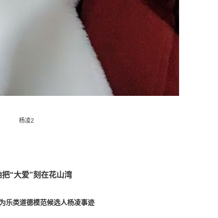
杨凌2
她把“大爱”刻在花山湾
为乐类道德模范候选人杨凌事迹