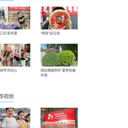
口乐享非遗
“啃秋”迎立秋
研学淬初心
绿化精细养护 夏季扮靓
环境
荐视频