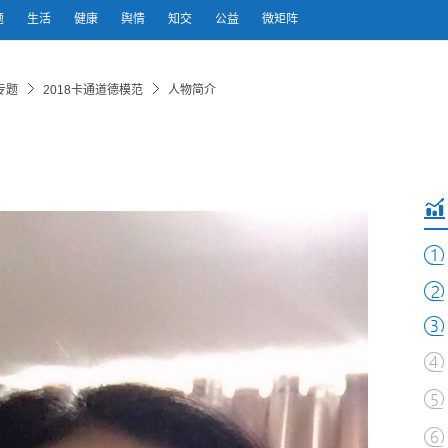
题
生活
健康
舆情
知交
公益
微矩阵
专题
2018卡通道德模范
人物简介