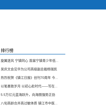
排行榜
旋翼逐风 宁镇同心 首届宁镇青少年低...
吴庆文会见华为公司高级副总裁杨瑞凯
热烈祝贺《镇江日报》创刊70周年 今...
以笔墨致岁月 以初心赴时代——写在...
5.5万亿元蓝海跃升，向海图强势正劲
八旬高龄合并高过敏体质 镇江市中医...