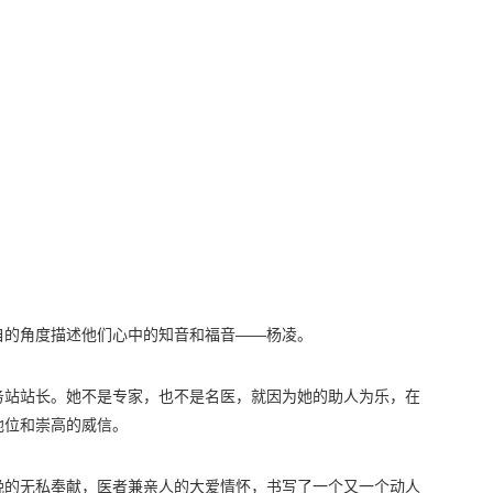
自的角度描述他们心中的知音和福音——杨凌。
务站站长。她不是专家，也不是名医，就因为她的助人为乐，在
地位和崇高的威信。
晚的无私奉献，医者兼亲人的大爱情怀，书写了一个又一个动人