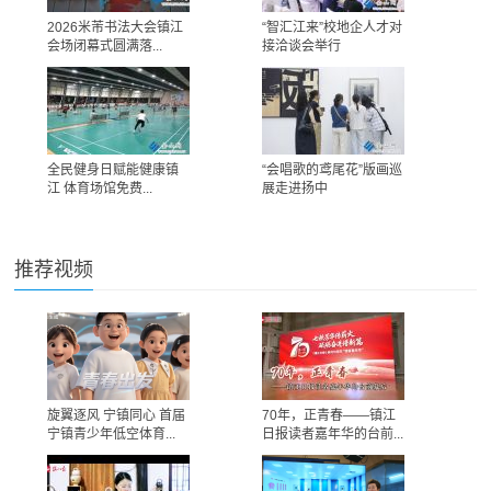
2026米芾书法大会镇江
“智汇江来”校地企人才对
会场闭幕式圆满落...
接洽谈会举行
全民健身日赋能健康镇
“会唱歌的鸢尾花”版画巡
江 体育场馆免费...
展走进扬中
推荐视频
旋翼逐风 宁镇同心 首届
70年，正青春——镇江
宁镇青少年低空体育...
日报读者嘉年华的台前...