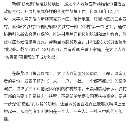
新疆“访惠聚”精准扶贫项目，是太平人寿响应新疆维吾尔自治区
政府号召，开展的形式多样的长期性帮扶工作。自2016年12月至
今，太平人寿先后向新疆阿克苏地区、喀什地区、塔城地区的三乡四
村，派遣6名驻村工作队员和3名驻村干部（任村“第一书记”），通过
协助引入新农合医疗保险、推进村民差异化技能培训和幼儿教育、修
建村庄基础设施等方式，帮助当地脱贫攻坚，并将国家扶贫资金运用
到实处。截至2017年12月31日，共有近90户贫困家庭，在太平人寿
“访惠聚”项目帮助下成功脱贫。
在获奖项目揭晓仪式上，太平人寿新疆分公司员工王磊，以亲历
者的身份，发表了题为《一人、一户、一社，一个都不能少》的案例
演讲，讲述了三个让他记忆深刻的驻村故事。王磊动情地表示，驻村
干部的首要工作是扶志与扶智，不是简单地落实国家扶持资金，要进
一步深化“造血”式扶贫的功用，让当地贫困百姓真正能够从精神上富
裕起来，从而彻底阻断贫困在一个人、一户人、一社人中的代际传
播。