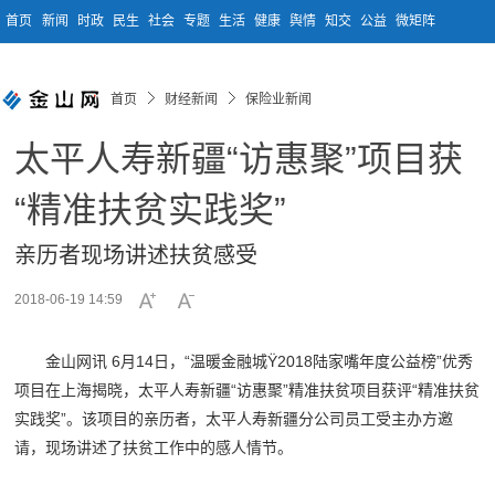
首页
新闻
时政
民生
社会
专题
生活
健康
舆情
知交
公益
微矩阵
首页
财经新闻
保险业新闻
太平人寿新疆“访惠聚”项目获
“精准扶贫实践奖”
亲历者现场讲述扶贫感受
2018-06-19 14:59
金山网讯 6月14日，“温暖金融城Ÿ2018陆家嘴年度公益榜”优秀
项目在上海揭晓，太平人寿新疆“访惠聚”精准扶贫项目获评“精准扶贫
实践奖”。该项目的亲历者，太平人寿新疆分公司员工受主办方邀
请，现场讲述了扶贫工作中的感人情节。