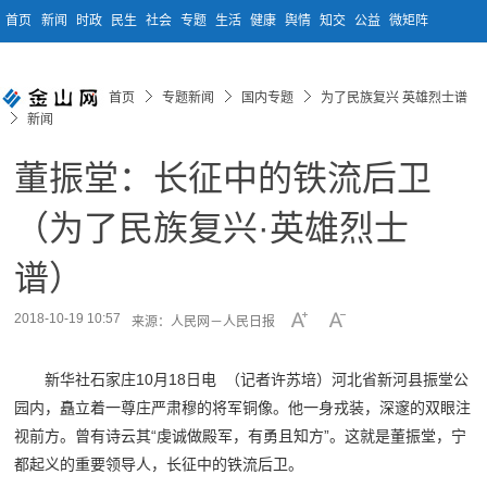
首页
新闻
时政
民生
社会
专题
生活
健康
舆情
知交
公益
微矩阵
首页
专题新闻
国内专题
为了民族复兴 英雄烈士谱
新闻
董振堂：长征中的铁流后卫
（为了民族复兴·英雄烈士
谱）
2018-10-19 10:57
来源：人民网－人民日报
新华社石家庄10月18日电 （记者许苏培）河北省新河县振堂公
园内，矗立着一尊庄严肃穆的将军铜像。他一身戎装，深邃的双眼注
视前方。曾有诗云其“虔诚做殿军，有勇且知方”。这就是董振堂，宁
都起义的重要领导人，长征中的铁流后卫。