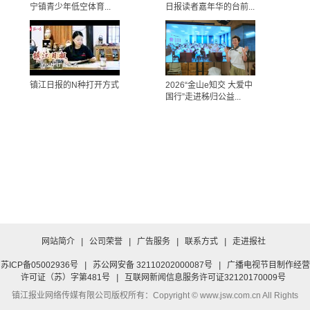
宁镇青少年低空体育...
日报读者嘉年华的台前...
镇江日报的N种打开方式
2026“金山e知交 大爱中
国行”走进秭归公益...
网站简介
|
公司荣誉
|
广告服务
|
联系方式
|
走进报社
苏ICP备05002936号
|
苏公网安备 32110202000087号
|
广播电视节目制作经营
许可证（苏）字第481号
|
互联网新闻信息服务许可证32120170009号
镇江报业网络传媒有限公司
版权所有：Copyright © www.jsw.com.cn All Rights