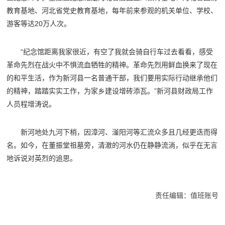
教育基地、河北省党史教育基地，每年前来参观的机关单位、学校、
游客等达20万人次。
“纪念馆距离我家很近，有空了我就会骑自行车过去看看，感受
革命先烈在战火中不惧流血牺牲的精神。革命先烈用鲜血换来了现在
的和平生活，作为新河县一名普通干部，我们要用实际行动继承他们
的精神，踏踏实实工作，为家乡建设增砖添瓦。”新河县财政局工作
人员程增涛说。
新河地处九河下梢，因漳河、滏阳河等汇流众多且几经更迭而得
名。如今，在董振堂祖墓旁，清澈的河水仍在静静流淌，似乎在无言
地诉说对英烈的追思。
责任编辑：值班账号