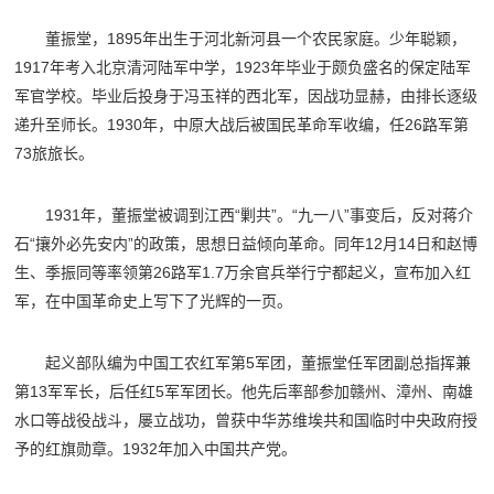
董振堂，1895年出生于河北新河县一个农民家庭。少年聪颖，
1917年考入北京清河陆军中学，1923年毕业于颇负盛名的保定陆军
军官学校。毕业后投身于冯玉祥的西北军，因战功显赫，由排长逐级
递升至师长。1930年，中原大战后被国民革命军收编，任26路军第
73旅旅长。
1931年，董振堂被调到江西“剿共”。“九一八”事变后，反对蒋介
石“攘外必先安内”的政策，思想日益倾向革命。同年12月14日和赵博
生、季振同等率领第26路军1.7万余官兵举行宁都起义，宣布加入红
军，在中国革命史上写下了光辉的一页。
起义部队编为中国工农红军第5军团，董振堂任军团副总指挥兼
第13军军长，后任红5军军团长。他先后率部参加赣州、漳州、南雄
水口等战役战斗，屡立战功，曾获中华苏维埃共和国临时中央政府授
予的红旗勋章。1932年加入中国共产党。