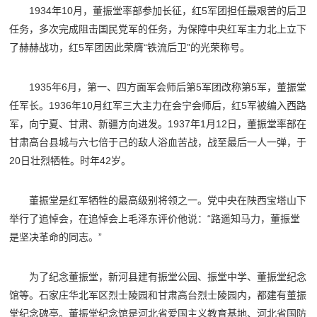
1934年10月，董振堂率部参加长征，红5军团担任最艰苦的后卫
任务，多次完成阻击国民党军的任务，为保障中央红军主力北上立下
了赫赫战功，红5军团因此荣膺“铁流后卫”的光荣称号。
1935年6月，第一、四方面军会师后第5军团改称第5军，董振堂
任军长。1936年10月红军三大主力在会宁会师后，红5军被编入西路
军，向宁夏、甘肃、新疆方向进发。1937年1月12日，董振堂率部在
甘肃高台县城与六七倍于己的敌人浴血苦战，战至最后一人一弹，于
20日壮烈牺牲。时年42岁。
董振堂是红军牺牲的最高级别将领之一。党中央在陕西宝塔山下
举行了追悼会，在追悼会上毛泽东评价他说：“路遥知马力，董振堂
是坚决革命的同志。”
为了纪念董振堂，新河县建有振堂公园、振堂中学、董振堂纪念
馆等。石家庄华北军区烈士陵园和甘肃高台烈士陵园内，都建有董振
堂纪念碑亭。董振堂纪念馆是河北省爱国主义教育基地、河北省国防