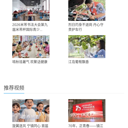
2026米芾书法大会第九
烈日灼身不退岗 丹心守
届米芾杯国际青少...
责护车行
啃秋祛暑气 欢聚话健康
江岛葡萄飘香
推荐视频
旋翼逐风 宁镇同心 首届
70年，正青春——镇江