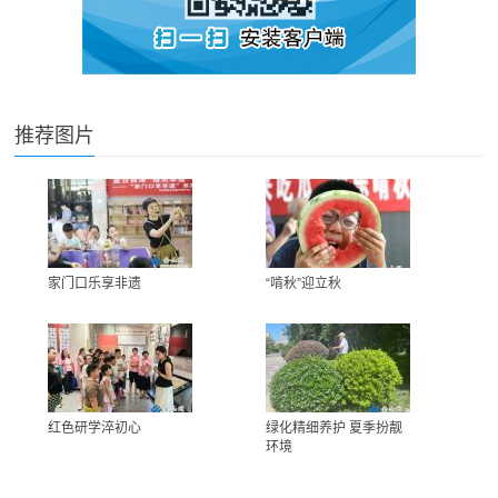
推荐图片
家门口乐享非遗
“啃秋”迎立秋
红色研学淬初心
绿化精细养护 夏季扮靓
环境