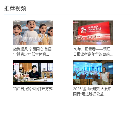
推荐视频
旋翼逐风 宁镇同心 首届
70年，正青春——镇江
宁镇青少年低空体育...
日报读者嘉年华的台前...
镇江日报的N种打开方式
2026“金山e知交 大爱中
国行”走进秭归公益...