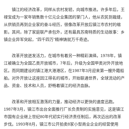
镇江的经济改革，同样从农村发轫，向城市推进。许多年后，王
禄宝成为一家年销售数十亿元企业集团的掌门人，他从农民到裁缝，
从供销员再到企业家的奋斗经历，很像改革开放后镇江市农村的缩
影。其间，除了家庭联产承包外，还有最具苏南特质的生动故事：乡
镇企业异军突起，“四千四万”精神铸就万千奇迹。
改革开放迸发活力，在城市有着另一种精彩演绎。1978年，镇
江被确立为全国乙类开放城市，7年后，升级为全国甲类对外开放地
区。而同期建设的镇江港大港港区，在1987年3月迎来第一艘外籍船
舶。对外开放让这座因江得名的城市，开始联通世界，全球流动的产
品、资金、技术和人员，舒畅着镇江的经济血脉。
改革和开放相互激荡的力量，推动经济以更快的速度迅跑。
1987年3月，
镇江
市出台全面推行厂长负责制的实施意见，这是
镇江
市国有企业继上世纪80年代初实行经济责任制后，再次迈出的改革
步伐。1993年8月，
镇江
市公开拍卖8家小型商业企业的经营使用