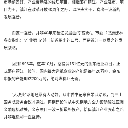
市场前景好、产业带动强的优质项目，相继落户镇江。产业强市、项
目为王，镇江在改革开放40周年之际，以埋头实干，奏出一波新的
发展强音。
而这一强音，并非40年来镇江发展曲的“变奏”。市委书记惠建林
多次指出：“产业强市”并非新近提出的口号，而是镇江一以贯之的发
展战略。
回到1996年。这年10月，总投资151亿元的金东纸业项目，正
式落户
镇江
。彼时，国内最大造纸企业的产能是每年20万吨，金东
申报的产能却达200万吨，绝对堪称巨无霸。
“大块头”落地通常有大动静。从市委书记亲自带队洽谈，到三上
国务院常务会议才通过，再到建设时从中央到地方全力帮助渡过亚洲
金融危机难关，金东项目一波三折最终投产，恰似镇江产业强市之路
并非坦途却一直坚持。