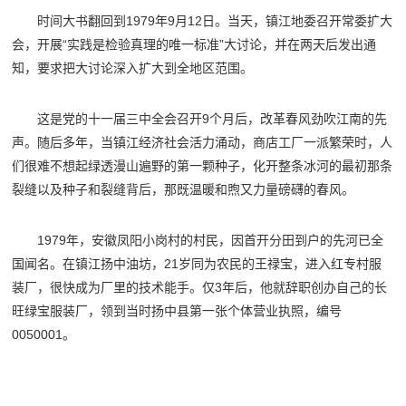
时间大书翻回到1979年9月12日。当天，镇江地委召开常委扩大
会，开展“实践是检验真理的唯一标准”大讨论，并在两天后发出通
知，要求把大讨论深入扩大到全地区范围。
这是党的十一届三中全会召开9个月后，改革春风劲吹江南的先
声。随后多年，当镇江经济社会活力涌动，商店工厂一派繁荣时，人
们很难不想起绿透漫山遍野的第一颗种子，化开整条冰河的最初那条
裂缝以及种子和裂缝背后，那既温暖和煦又力量磅礴的春风。
1979年，安徽凤阳小岗村的村民，因首开分田到户的先河已全
国闻名。在镇江扬中油坊，21岁同为农民的王禄宝，进入红专村服
装厂，很快成为厂里的技术能手。仅3年后，他就辞职创办自己的长
旺绿宝服装厂，领到当时扬中县第一张个体营业执照，编号
0050001。