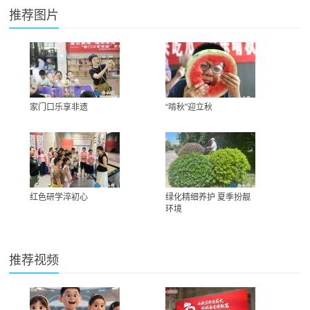
推荐图片
家门口乐享非遗
“啃秋”迎立秋
红色研学淬初心
绿化精细养护 夏季扮靓
环境
推荐视频