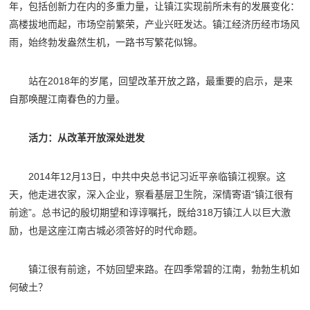
年，包括创新力在内的多重力量，让镇江实现前所未有的发展变化：
高楼拔地而起，市场空前繁荣，产业兴旺发达。镇江经济历经市场风
雨，始终勃发盎然生机，一路书写繁花似锦。
站在2018年的岁尾，回望改革开放之路，最重要的启示，是来
自那唤醒江南春色的力量。
活力：从改革开放深处迸发
2014年12月13日，中共中央总书记习近平亲临镇江视察。这
天，他走进农家，深入企业，察看基层卫生院，深情寄语“镇江很有
前途”。总书记的殷切期望和谆谆嘱托，既给318万镇江人以巨大激
励，也是这座江南古城必须答好的时代命题。
镇江很有前途，不妨回望来路。在四季常碧的江南，勃勃生机如
何破土？