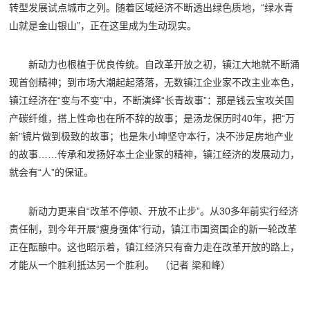
转型发展试点城市之列。随着区域经济不断透出绿色质地，“绿水青
山就是金山银山”，正在这里成为生动现实。
新动力也根植于优良传统。自改革开放之初，镇江大地就不断涌
现首创精神；到市场大潮起起落落，无数镇江企业家不改主业本色，
镇江经济在“变与不变”中，不断演绎“长青故事”：那是钱云宝攻关国
产碳纤维，搭上性命也在所不辞的故事；是汤龙保历时40年，把“万
新”镜片做到极致的故事；也是朱小坤坚守本行，决不涉足房地产业
的故事……传承和发扬好本土企业家的精神，镇江经济的发展动力，
就会有“人”的保证。
新动力更来自“改革不停顿、开放不止步”。从30多年前实行经济
责任制，到今年开展“瘦身强体”行动，
镇江
市国资国企的新一轮改革
正在酝酿中。这也昭示着，镇江经济只有奋力走在改革开放的路上，
才能从一个胜利抵达另一个胜利。 （
记者 梁和峰
）