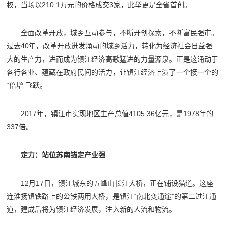
权，当场以210.1万元的价格成交3家，此举更是全省首创。
全面改革开放，城乡互动参与，不断开创探索，不断富民强市。
过去40年，改革开放迸发涌动的城乡活力，转化为经济社会日益强
大的生产力，进而成为镇江经济高歌猛进的力量源泉。正是这涌动于
各行各业、蕴藏在政府民间的活力，让镇江经济上演了一个接一个的
“倍增”飞跃。
2017年，
镇江
市实现地区生产总值4105.36亿元，是1978年的
337倍。
定力：站位苏南锚定产业强
12月17日，镇江城东的五峰山长江大桥，正在铺设猫道。这座
连淮扬镇铁路上的公铁两用大桥，是镇江“南北变通途”的第二过江通
道，建成后将为镇江经济发展，注入新的人流和物流。