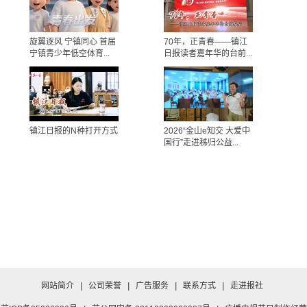
旋翼逐风 宁镇同心 首届
70年，正青春——镇江
宁镇青少年低空体育...
日报读者嘉年华的台前...
镇江日报的N种打开方式
2026“金山e知交 大爱中
国行”走进秭归公益...
网站简介
|
公司荣誉
|
广告服务
|
联系方式
|
走进报社