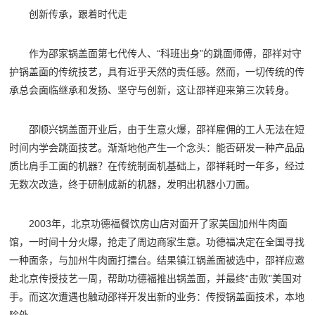
创新传承，跟着时代走
作为邵家锅盖面第七代传人、“科班出身”的跳面师傅，邵祥对守
护锅盖面的传统技艺，具有近乎天然的责任感。然而，一切传统的传
承总会面临继承和发扬、坚守与创新，这让邵祥迎来第三次转身。
邵顺兴锅盖面开业后，由于生意火爆，邵祥雇佣的工人无法在短
时间内学会跳面技艺。渐渐地他产生一个念头：能否研发一种产品品
质比肩手工面的机器？在传统制面机基础上，邵祥耗时一年多，经过
无数次改造，终于研制成新的机器，发明出机器小刀面。
2003年，北京功德福餐饮房山店对面开了家美国加州牛肉面
馆，一时间十分火爆，抢走了周边商家生意。功德福决定在全国寻找
一种面条，与加州牛肉面打擂台。结果镇江锅盖面被选中，邵祥应邀
赴北京传授技艺一周，帮助功德福推出锅盖面，并最终“击败”美国对
手。而这次遭遇也触动邵祥开发出新的业务：传授锅盖面技术，本地