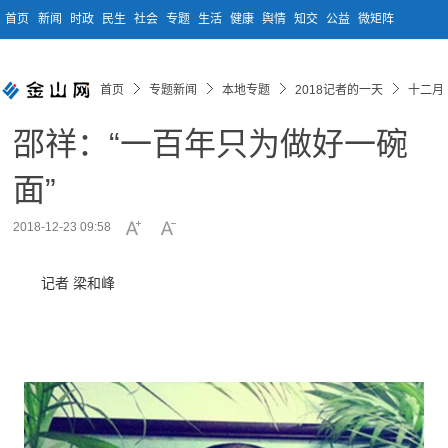
首页
新闻
时政
民生
社会
专题
生活
健康
舆情
知交
公益
微矩阵
首页
专题新闻
本地专题
2018记者的一天
十二月
邵祥：“一百年只为做好一碗
面”
2018-12-23 09:58
记者 梁和峰