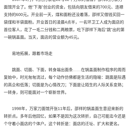
面馆开业了。他“下海”创业的资金，包括向朋友借来的700元、连襟
支持的600元。开业前一天，煤和面粉还没着落，邵祥又借钱买回一
袋煤和半袋面粉。开业首日的凌晨4点半，一名环卫工人成为面店的
首位客人，花了一毛二分钱和二两粮票，吃下邵祥下海后“跳”出的第
一碗锅盖面。当天，面店的营业额为45元。
易地拓展，跟着市场走
跳面、切面、下面，转身端出面条……在锅盖面制作程序的周而
复始中，时光匆匆流过，每个动作仿佛都是生活的隐喻：跳面是际遇
的高企和低落；切面是为心情改刀；下面是让陌生的人际关系变熟；
一转身，则可能面对一个崭新世界。
1998年，万家刀面馆开张11年后，邵祥的锅盖面生意迎来新的
转折点。多年后他回忆，如果不是因为这次转折，自己可能迄今还是
个守着小面店的个体户。这个转折是：面店的迁址、扩大和更名。