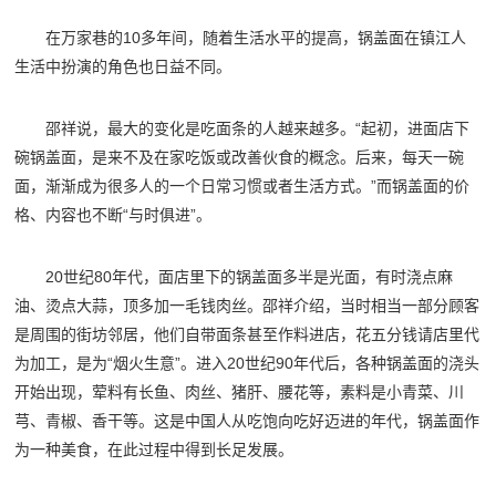
在万家巷的10多年间，随着生活水平的提高，锅盖面在镇江人
生活中扮演的角色也日益不同。
邵祥说，最大的变化是吃面条的人越来越多。“起初，进面店下
碗锅盖面，是来不及在家吃饭或改善伙食的概念。后来，每天一碗
面，渐渐成为很多人的一个日常习惯或者生活方式。”而锅盖面的价
格、内容也不断“与时俱进”。
20世纪80年代，面店里下的锅盖面多半是光面，有时浇点麻
油、烫点大蒜，顶多加一毛钱肉丝。邵祥介绍，当时相当一部分顾客
是周围的街坊邻居，他们自带面条甚至作料进店，花五分钱请店里代
为加工，是为“烟火生意”。进入20世纪90年代后，各种锅盖面的浇头
开始出现，荤料有长鱼、肉丝、猪肝、腰花等，素料是小青菜、川
芎、青椒、香干等。这是中国人从吃饱向吃好迈进的年代，锅盖面作
为一种美食，在此过程中得到长足发展。