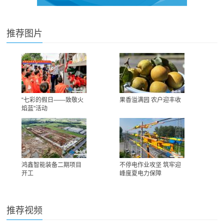
推荐图片
“七彩的假日——致敬火
果香溢满园 农户迎丰收
焰蓝”活动
鸿鑫智能装备二期项目
不停电作业攻坚 筑牢迎
开工
峰度夏电力保障
推荐视频