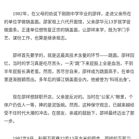
1982年，在父母的劝说下刚刚中学毕业的邵祥，走进父亲所在
的单位学做锅盖面。邵家祖上六代开面馆，父亲邵华元13岁就学徒
做面条。正逢单位想恢复正宗的锅盖面，让邵祥来学，既为学门手
艺、谋份工作，也算是继承祖志。
邵祥首先要学的，就是这最具技术含量的环节——跳面。邵祥回
忆，当时的学习真是吃尽苦头，一天“跳”下来屁股上全是血泡，不到
半年屁股长满老茧。然而，苦尽甘自来，邵祥成为跳面高手，在单位
里逐渐脱颖而出。多年后的镇江锅盖面业内，他被誉为“科班出身”。
现在邵祥想辞职开店，父亲是反对的。当时在“公家人”眼里，个
体户仍低人一等，捧的是泥饭碗。然而，这种保守观念，已越来越经
受不住时代大潮的冲击。在朋友、亲戚的鼓励下，邵祥最终迈出了那
一步。
1987年9月，利用万家巷22号12平方米的宿舍，邵祥的万家刀