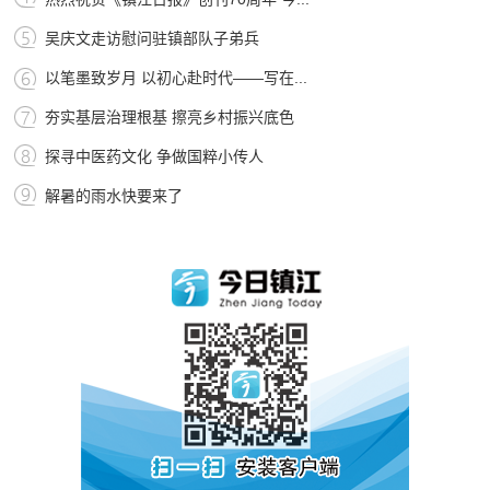
吴庆文走访慰问驻镇部队子弟兵
以笔墨致岁月 以初心赴时代——写在...
夯实基层治理根基 擦亮乡村振兴底色
探寻中医药文化 争做国粹小传人
解暑的雨水快要来了