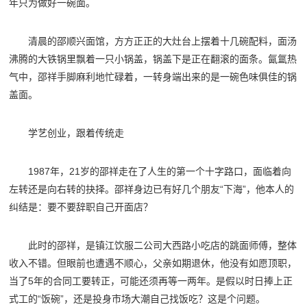
年只为做好一碗面。
清晨的邵顺兴面馆，方方正正的大灶台上摆着十几碗配料，面汤
沸腾的大铁锅里飘着一只小锅盖，锅盖下是正在翻滚的面条。氤氲热
气中，邵祥手脚麻利地忙碌着，一转身端出来的是一碗色味俱佳的锅
盖面。
学艺创业，跟着传统走
1987年，21岁的邵祥走在了人生的第一个十字路口，面临着向
左转还是向右转的抉择。邵祥身边已有好几个朋友“下海”，他本人的
纠结是：要不要辞职自己开面店？
此时的邵祥，是镇江饮服二公司大西路小吃店的跳面师傅，整体
收入不错。但眼前也遭遇不顺心，父亲如期退休，他没有如愿顶职，
当了5年的合同工要转正，可能还须再等一两年。是假以时日捧上正
式工的“饭碗”，还是投身市场大潮自己找饭吃？这是个问题。