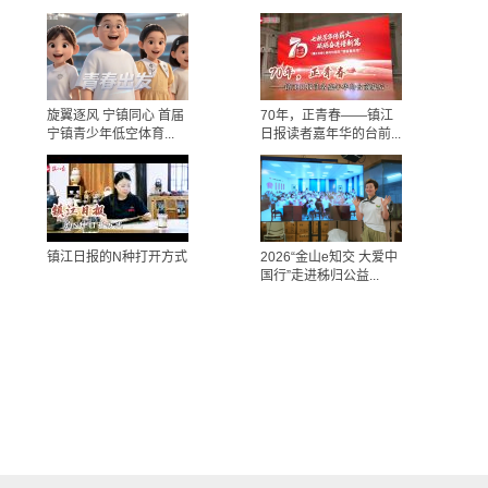
旋翼逐风 宁镇同心 首届
70年，正青春——镇江
宁镇青少年低空体育...
日报读者嘉年华的台前...
镇江日报的N种打开方式
2026“金山e知交 大爱中
国行”走进秭归公益...