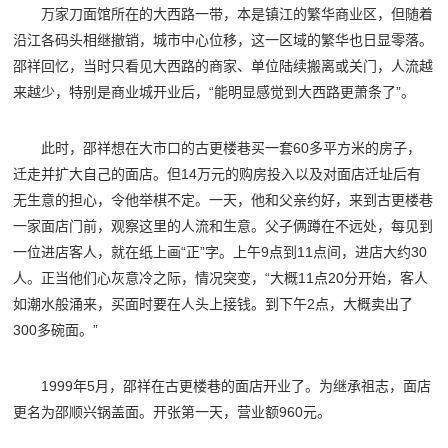
万家刀面馆所在的大西路一带，本是镇江的繁华商业区，但随着
沿江各码头相继撤销，城市中心位移，这一区域的繁华也日显零落。
邵祥回忆，当时只看见大西路的商家、单位陆续搬离或关门，人流越
来越少，特别是商业城开业后，“能明显感觉到大西路更萧条了”。
此时，邵祥想在大市口的古更楼巷买一套60多平方米的房子，
迁走并扩大自己的面店。但14万元的购房投入以及对面店迁址后有
无生意的担心，令他举棋不定。一天，他和父亲约好，来到古更楼巷
一家面店门前，观察这里的人流和生意。父子俩蹲在不远处，每见到
一位进店客人，就在纸上画“正”字。上午9点到11点间，进店大约30
人。正当他们心灰意冷之际，情况突变，“大概11点20分开始，客人
如潮水般涌来，买面时要在人头上接钱。到下午2点，大概卖出了
300多碗面。”
1999年5月，邵祥在古更楼巷的面店开业了。为继承祖志，面店
更名为邵顺兴锅盖面。开张第一天，营业额960元。