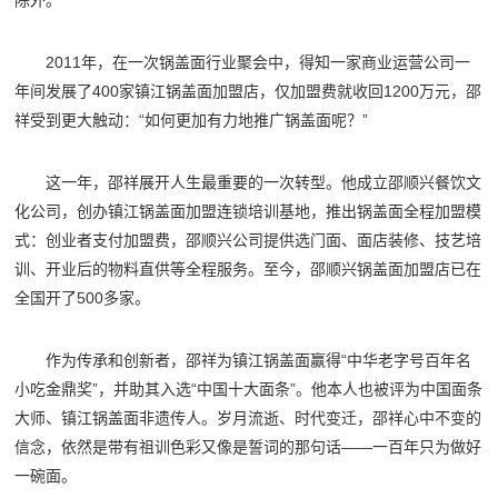
除外。
2011年，在一次锅盖面行业聚会中，得知一家商业运营公司一
年间发展了400家镇江锅盖面加盟店，仅加盟费就收回1200万元，邵
祥受到更大触动：“如何更加有力地推广锅盖面呢？”
这一年，邵祥展开人生最重要的一次转型。他成立邵顺兴餐饮文
化公司，创办镇江锅盖面加盟连锁培训基地，推出锅盖面全程加盟模
式：创业者支付加盟费，邵顺兴公司提供选门面、面店装修、技艺培
训、开业后的物料直供等全程服务。至今，邵顺兴锅盖面加盟店已在
全国开了500多家。
作为传承和创新者，邵祥为镇江锅盖面赢得“中华老字号百年名
小吃金鼎奖”，并助其入选“中国十大面条”。他本人也被评为中国面条
大师、镇江锅盖面非遗传人。岁月流逝、时代变迁，邵祥心中不变的
信念，依然是带有祖训色彩又像是誓词的那句话——一百年只为做好
一碗面。