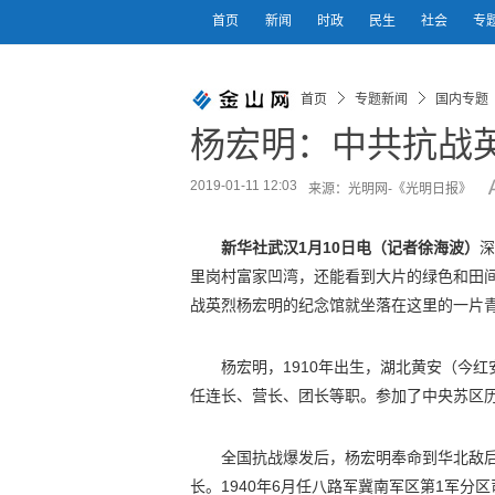
首页
新闻
时政
民生
社会
专
首页
专题新闻
国内专题
杨宏明：中共抗战
2019-01-11 12:03
来源：光明网-《光明日报》
新华社武汉1月10日电（记者徐海波）
深
里岗村富家凹湾，还能看到大片的绿色和田
战英烈杨宏明的纪念馆就坐落在这里的一片
杨宏明，1910年出生，湖北黄安（今红
任连长、营长、团长等职。参加了中央苏区历
全国抗战爆发后，杨宏明奉命到华北敌后开
长。1940年6月任八路军冀南军区第1军分区