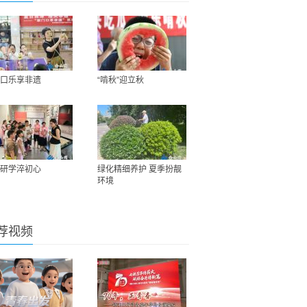
口乐享非遗
“啃秋”迎立秋
研学淬初心
绿化精细养护 夏季扮靓
环境
荐视频