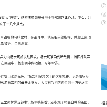
带发动大“扫荡”，杨宏明带领部分战士到邢济路北作战。不久，驻
立了十几个据点。
打伪军占据的马鸣堂村，在战斗中，他亲临前线指挥，并爬上房顶
大部被歼，余者溃窜。
量兵力向杨宏明部发动围攻。杨宏明准确判断敌情，指挥部队声
在突围中，杨宏明中弹牺牲，时年32岁。
楚红安山水增光辉。”杨宏明纪念馆上的这副挽联，记录着家乡
记载着杨宏明的母亲余细女、大哥杨兴祖等两位烈士的英雄事
。”三里岗村党支部书记杨军德带着记者参观了村民自种的茶园、
推