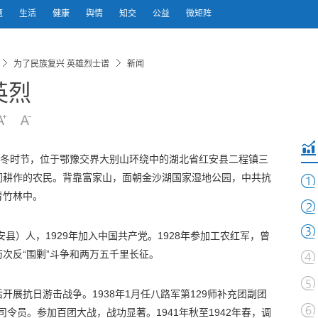
题
生活
健康
舆情
知交
公益
微矩阵
为了民族复兴 英雄烈士谱
新闻
英烈
冬时节，位于鄂豫交界大别山环绕中的湖北省红安县二程镇三
间耕作的农民。背靠富家山，面朝金沙湖国家湿地公园，中共抗
青竹林中。
安县）人，1929年加入中国共产党。1928年参加工农红军，曾
次反“围剿”斗争和两万五千里长征。
展抗日游击战争。1938年1月任八路军第129师补充团副团
司令员。参加百团大战，战功显著。1941年秋至1942年春，调