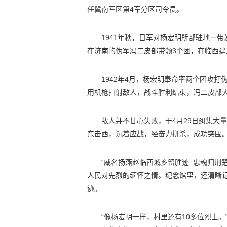
任冀南军区第4军分区司令员。
1941年秋，日军对杨宏明所部驻地一
在济南的伪军冯二皮部带领3个团，在临西建
1942年4月，杨宏明奉命率两个团攻
用机枪扫射敌人，战斗胜利结束，冯二皮部
敌人并不甘心失败，于4月29日纠集大
东击西，沉着应战，经奋力拼杀，成功突围。
“威名扬燕赵临西城乡留胜迹 忠魂归荆
人民对先烈的缅怀之情。纪念馆里，还清晰
迹。
“像杨宏明一样，村里还有10多位烈士