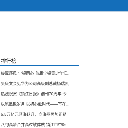
排行榜
旋翼逐风 宁镇同心 首届宁镇青少年低...
吴庆文会见华为公司高级副总裁杨瑞凯
热烈祝贺《镇江日报》创刊70周年 今...
以笔墨致岁月 以初心赴时代——写在...
5.5万亿元蓝海跃升，向海图强势正劲
八旬高龄合并高过敏体质 镇江市中医...