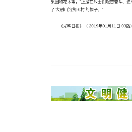
果园和花木等，“正是在烈士们艰苦奋斗、
了‘大别山沟贫困村’的帽子。”
《光明日报》（ 2019年01月11日 03版