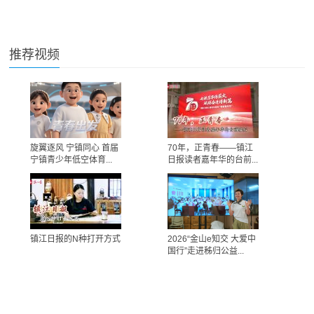
推荐视频
旋翼逐风 宁镇同心 首届
70年，正青春——镇江
宁镇青少年低空体育...
日报读者嘉年华的台前...
镇江日报的N种打开方式
2026“金山e知交 大爱中
国行”走进秭归公益...