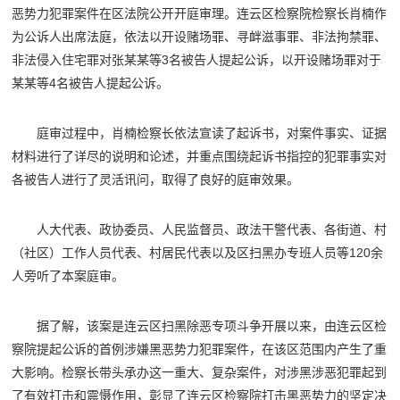
恶势力犯罪案件在区法院公开开庭审理。连云区检察院检察长肖楠作
为公诉人出席法庭，依法以开设赌场罪、寻衅滋事罪、非法拘禁罪、
非法侵入住宅罪对张某某等3名被告人提起公诉，以开设赌场罪对于
某某等4名被告人提起公诉。
庭审过程中，肖楠检察长依法宣读了起诉书，对案件事实、证据
材料进行了详尽的说明和论述，并重点围绕起诉书指控的犯罪事实对
各被告人进行了灵活讯问，取得了良好的庭审效果。
人大代表、政协委员、人民监督员、政法干警代表、各街道、村
（社区）工作人员代表、村居民代表以及区扫黑办专班人员等120余
人旁听了本案庭审。
据了解，该案是连云区扫黑除恶专项斗争开展以来，由连云区检
察院提起公诉的首例涉嫌黑恶势力犯罪案件，在该区范围内产生了重
大影响。检察长带头承办这一重大、复杂案件，对涉黑涉恶犯罪起到
了有效打击和震慑作用，彰显了连云区检察院打击黑恶势力的坚定决