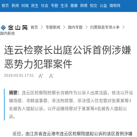
首页
新闻
时政
民生
社会
专题
生活
健康
舆情
知交
公益
微矩阵
首页
专题新闻
国内专题
扫黑除恶专项斗争
国内新闻
连云检察长出庭公诉首例涉嫌
恶势力犯罪案件
2019-03-01 17:51
摘要：
连云区检察院检察长肖楠作为公诉人出席法庭，依法以开设
赌场罪、寻衅滋事罪、非法拘禁罪、非法侵入住宅罪对张某某等3
名被告人提起公诉，以开设赌场罪对于某某等4名被告人提起公
诉。
近日，由江苏省连云港市连云区检察院提起公诉的该区首例涉嫌