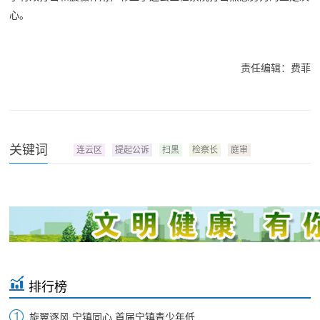
心。
责任编辑：费菲
关键词
连云区
提起公诉
扫黑
检察长
庭审
排行榜
旋翼逐风 宁镇同心 首届宁镇青少年低...