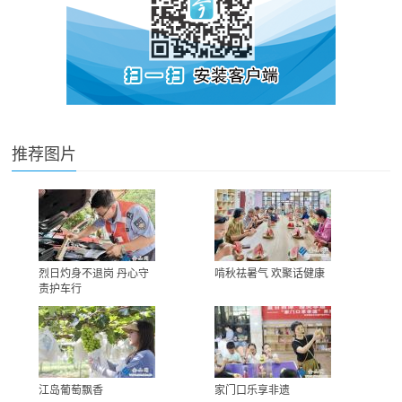
推荐图片
烈日灼身不退岗 丹心守
啃秋祛暑气 欢聚话健康
责护车行
江岛葡萄飘香
家门口乐享非遗