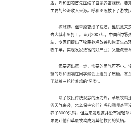
盾，呼和图嘎首先压缩了自家养畜规模。要
主要的经济收入来源。呼和图嘎放下了游牧
搞旅游。但草原变成了荒漠，谁愿意来
去大城市里打工。直到2007年，中国科学
站，专家们提出了牧民养鸡改善和恢复生态
牧牛羊，实现发家致富的好产业；又能改善草
但要迈出第一步，需要的勇气可不小。“
蟹的呼和图嘎在同学聚会上遭到了质疑，甚
了骑着三轮拉着鸡的“另类”。
除了牧民传统观念的压力外，草原牧鸡
劣天气来袭，怎么保护它们？呼和图嘎甚至
养了3000只鸡，但后来发现这并没有减轻
果更让他和草原牧鸡成为其他牧民的笑柄。