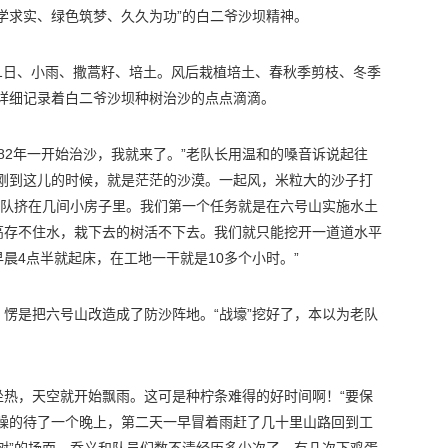
学求实、绿色筑梦、久久为功”的白二爷沙坝精神。
5月1日、小雨、撒蒿籽、培土。风后栽植培土、春秋季剪枝、冬季
详细记录着白二爷沙坝种树治沙的点点滴滴。
。82年一开始治沙，我就来了。”老队长用温和的嗓音诉说起往
“刚到这儿的时候，就是茫茫的沙漠。一起风，米粒大的沙子打
女队挤在几间小房子里。我们第一个任务就是在六号山实施水土
高存不住水，栽下去的树活不下去。我们就只能挖开一道道水平
晨4点半就起床，在工地一干就是10多个小时。”
愣是把六号山改造成了防沙阵地。“战壕”挖好了，本以为老队
坐热，天空就开始飘雨。这可是种柠条难得的好时间啊！“要保
焦躁的待了一个晚上，第二天一早冒着雨赶了几十里山路回到工