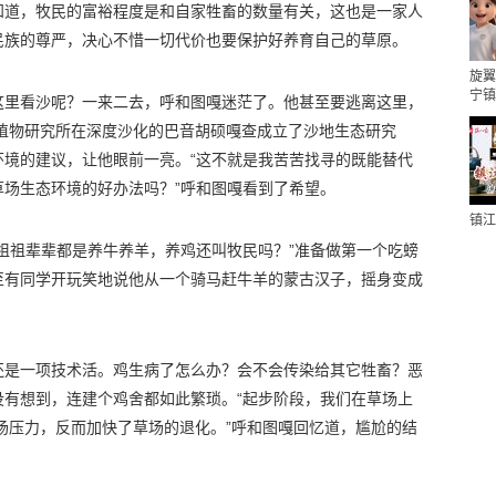
知道，牧民的富裕程度是和自家牲畜的数量有关，这也是一家人
民族的尊严，决心不惜一切代价也要保护好养育自己的草原。
旋翼
宁镇
这里看沙呢？一来二去，呼和图嘎迷茫了。他甚至要逃离这里，
院植物研究所在深度沙化的巴音胡硕嘎查成立了沙地生态研究
环境的建议，让他眼前一亮。“这不就是我苦苦找寻的既能替代
场生态环境的好办法吗？”呼和图嘎看到了希望。
镇江
祖祖辈辈都是养牛养羊，养鸡还叫牧民吗？”准备做第一个吃螃
至有同学开玩笑地说他从一个骑马赶牛羊的蒙古汉子，摇身变成
还是一项技术活。鸡生病了怎么办？会不会传染给其它牲畜？恶
没有想到，连建个鸡舍都如此繁琐。“起步阶段，我们在草场上
草场压力，反而加快了草场的退化。”呼和图嘎回忆道，尴尬的结