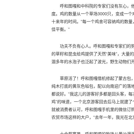
呼和图嘎和中科院的专家们没有灰心，
度。鸡的数量从一个草场3000只，变成一个
十来年的时间。“每一个鸡舍可容纳鸡的数
佳平衡。”
功夫不负有心人。呼和图嘎和专家们的
的草籽和昆虫给鸡提供了天然“美味”，大量
涸多年的水泡子也泛起了波光，野生动物们
草原活了！呼和图嘎借机修起了蒙古包，
纯木打底的黄灰色毡包，配以向南迎广的落
都说好。“我这儿的游客好多都是回头客，每
鸡”的味道，一个北京游客回去后马上就建了个
就被消费者认可，呼和图嘎手机里的微信订购
农贸市场这样的大户，“去年一年，我光在北京