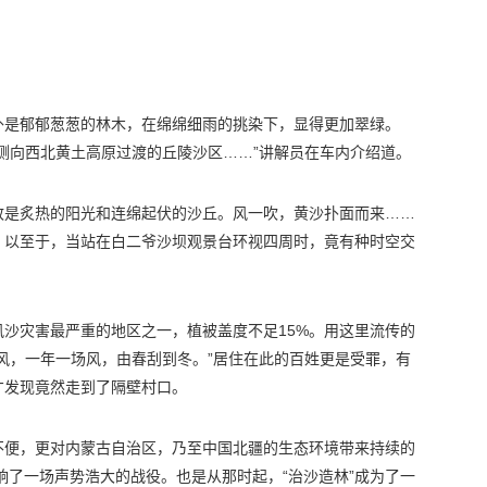
外是郁郁葱葱的林木，在绵绵细雨的挑染下，显得更加翠绿。
侧向西北黄土高原过渡的丘陵沙区……”讲解员在车内介绍道。
致是炙热的阳光和连绵起伏的沙丘。风一吹，黄沙扑面而来……
。以至于，当站在白二爷沙坝观景台环视四周时，竟有种时空交
沙灾害最严重的地区之一，植被盖度不足15%。用这里流传的
风，一年一场风，由春刮到冬。”居住在此的百姓更是受罪，有
才发现竟然走到了隔壁村口。
不便，更对内蒙古自治区，乃至中国北疆的生态环境带来持续的
打响了一场声势浩大的战役。也是从那时起，“治沙造林”成为了一