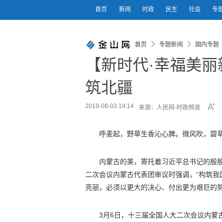
首页
新闻
时政
民生
社会
专
首页
专题新闻
国内专题
【新时代·幸福美丽
筑北疆
2019-08-03 19:14
来源：人民网-时政频道
呼麦起，野草生香沁心脾。微风吹，碧
内蒙古的美，寄托着习近平总书记的殷殷
二次会议内蒙古代表团审议时强调，“构筑
亮丽，必须以更大的决心、付出更为艰巨的努
3月6日，十三届全国人大二次会议内蒙