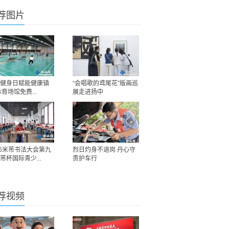
荐图片
健身日赋能健康镇
“会唱歌的鸢尾花”版画巡
体育场馆免费...
展走进扬中
26米芾书法大会第九
烈日灼身不退岗 丹心守
芾杯国际青少...
责护车行
荐视频