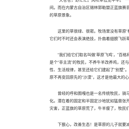
“天苍苍，野茫茫。风吹草低见牛羊。”
间。而在内蒙古自治区锡林郭勒盟正蓝旗赛音
的草原景象。
这里的草很绿、很密。牧场里没有草原“
它们时不时还会表演绝技，扑扇着翅膀飞跃
“我们给它们取名叫做‘草原飞鸡’，”
是个“非主流”的牧民，不养牛羊改养鸡，还
性、生活规律，甚至还给它们建起了“别墅”
原不再变回原先的“沙漠”，这才是他最大的
曾经的呼和图嘎也是一名传统牧民，骑
化。潜在着的固定和半固定沙地犹如猛兽张
灾害，正蓝旗的草原荒了，牛羊瘦了，牧民
下狠心，改善生态！是草原的儿子就要