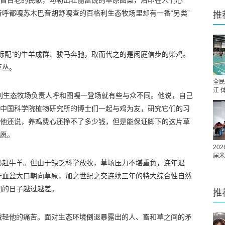
一首古老的民歌，勾勒出壮丽富饶的草原图案，烙印在人们心
呼都嘎苏木巴音胡舒嘎查的百格利生态牧场里却有一番“另类”
推
标配”的牛羊成群、骏马奔驰，取而代之的是闲庭信步的柴鸡。
草丛。
全民
江 
百格利生态牧场负责人呼和图嘎一登场就有些与众不同。他说，自己
与中国科学院植物研究所的博士们一起与鸡为友，研究它们的习
。他还说，养鸡费心还挣不了多少钱，但是能保证脚下的这片草
心愿。
20
届米
马赶牛羊。但由于缺乏科学放牧，草场压力不堪重负，连年退
开血盆大口朝向草原，加之世纪之交连续三年的特大综合性自然
们的日子越过越差。
推
减轻他的痛苦。面对生态环境倒退暴露出的人、畜和草之间的矛