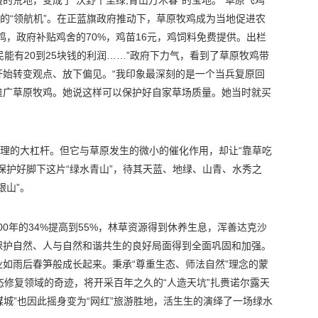
荒地，变成了“沃野千里绿,青山万木春”的宝地。“草原飞鸡”
复的“领航机”。在正蓝旗政府推动下，草原牧鸡成为当地促进农
鸡，政府补贴鸡舍的70%，鸡苗16元，鸡饲料免费提供。出栏
能有20到25块钱的利润……”政府下力气，看到了草原牧鸡带
开始转变观点、放下偏见。“我印象最深刻的是一个当兵复原回
推广草原牧鸡。她说这样可以保护好自家草场质量。她当时就买
治理的大杠杆。但它与草原发生的微小的催化作用，却让“靠草吃
保护好脚下这片“绿水青山”，待其天蓝、地绿、山青、水秀之
银山”。
000年的34%提高到55%，林草资源得到休养生息，浑善达克沙
保护自然、人与自然和谐共生的良好局面得到全面巩固和加强。
如雨后春笋般成长起来。秉承“尊重生态、师法自然”理念的蒙
态修复领域的奇迹，将开采百年之久的“人造天坑”扎赉诺尔露天
煤城”也因此摇身变为“网红”旅游胜地，活生生的演绎了一场绿水