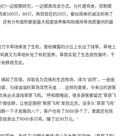
他们一边观察研究，一边摸索改进方式。分片建鸡舍，控制密
鸡舍100只，80只，再到现在的20只，看似简单的减法却用了
量，还有分布面积都是最大程度放养柴鸡和维持草场质量间的最
努力令草场焕发了生机，曾经裸露的沙丘上长出了绿草，草地上
的鸡粪又为草地补充了有机营养。草原实现了生态良性循环，干
开始移居至此。
搞起了民宿，并取名为百格利生态牧场，译为“自然”。一座座
地窗，与绿油油的草场浑然天成……这样的美景，令来过的游客
次来必点清炖草原飞鸡。”呼和图嘎说，很多游客都留恋“草原飞
微信群，让他定期把“草原飞鸡”发到北京。没多久“草原飞鸡”
群一下子发展到八个，客户也有了3000多个了，里面还包括
就卖出了8000多只鸡，赚了近30万元。”