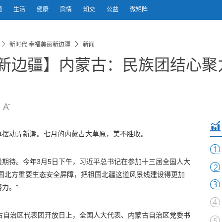
题
生活
健康
舆情
知交
公益
微矩阵
新时代 幸福美丽新边疆
新闻
新边疆】内蒙古：民族团结心聚
草摆动弄新潮。七月的内蒙古大草原，美不胜收。
期待。今年3月5日下午，习近平总书记在参加十三届全国人大
我国北方重要生态安全屏障，把祖国北疆这道风景线建设得更加
力。”
古自治区代表团开放日上，全国人大代表、内蒙古自治区党委书