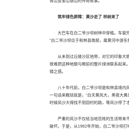
青山变金山银山的传奇故事。
筑牢绿色屏障：黄沙走了 林树来了
大巴车在白二爷沙坝树林中穿梭。车窗
“白二爷沙坝位于和林县南部，属黄河中游东
从未到过丘陵沙区地带，对它的印象大
很难把这种地貌与眼前的整片绿洲联系起来
错之感。
八十年代前，白二爷沙坝是和林县境内风
一句话来概括就是，“白天黄风大，黑夜大黄
时候风沙大得找不到回村的路，等风沙停了
严重的风沙不仅给当地百姓的生活带来
破坏。于是，从1982年开始，白二爷沙坝