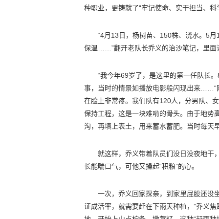
种职业，更铸就了“牢记使命、实干担当、科
“4月13日，杨树苗、150株、浇水。
保温……”翻开老队长乔义的治沙笔记，里面
“我今年69岁了，是这里的第一任队长
事，当时的情景如播放电影般闪现出来……
在脸上非常疼。我们队有120人，分男队、
保持工程，这是一块难啃的骨头。由于地势
沟，再填上表土，用来蓄水蓄肥。当时每天早
就这样，乔义带着队员们没日没夜地干，
长能喘口气，可他又操起“积粮”的心。
一次，乔义回家探亲，到家里屁股还没
证成活率，就需要赶在下雨天种植，”乔义