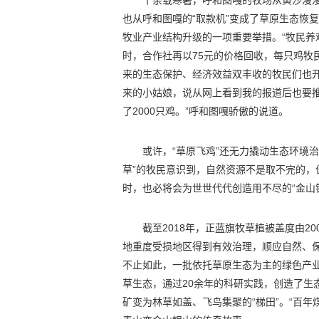
十余载寒暑，呼和图嘎的牧场从黄沙漫漫的
也从呼和图嘎的“取款机”变成了草原生态恢
牧业产业结构升级的一项重要举措。“牧民养
时，合作社再以75元的价格回收，每只鸡牧民
来的生态保护、经济效益双丰收的牧民们也
来的小姑娘，说从网上看到我的报道后也要
了2000只鸡。”呼和图嘎骄傲的说道。
或许，“草原飞鸡”还无力撬动生态环境
草”的牧民意识到，自然资源不是取不完的，
时，也必将会为世世代代创造用不尽的“金山
截至2018年，正蓝旗牧草植被盖度由2
地重度受损地区得到有效治理，顺应自然、
不止如此，一批依托草原生态为主的绿色产业
草生态，通过20余年的科研实践，创造了生
矿变为林草如盖、飞鸟集聚的“梯田”。“百年