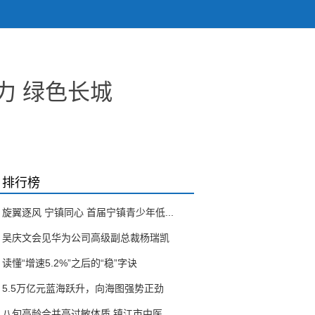
力 绿色长城
排行榜
旋翼逐风 宁镇同心 首届宁镇青少年低...
吴庆文会见华为公司高级副总裁杨瑞凯
读懂“增速5.2%”之后的“稳”字诀
5.5万亿元蓝海跃升，向海图强势正劲
八旬高龄合并高过敏体质 镇江市中医...