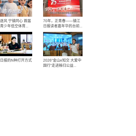
逐风 宁镇同心 首届
70年，正青春——镇江
青少年低空体育...
日报读者嘉年华的台前...
日报的N种打开方式
2026“金山e知交 大爱中
国行”走进秭归公益...