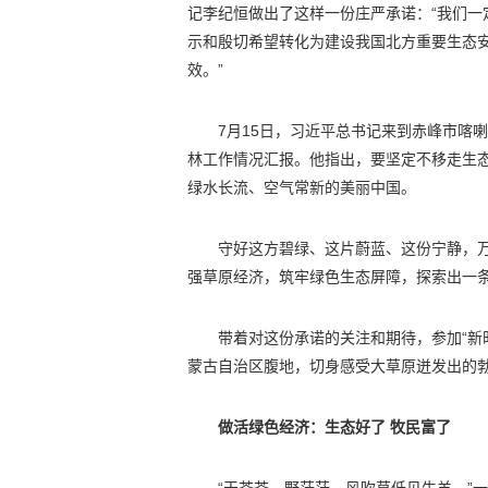
记李纪恒做出了这样一份庄严承诺：“我们
示和殷切希望转化为建设我国北方重要生态
效。”
7月15日，习近平总书记来到赤峰市喀
林工作情况汇报。他指出，要坚定不移走生
绿水长流、空气常新的美丽中国。
守好这方碧绿、这片蔚蓝、这份宁静，
强草原经济，筑牢绿色生态屏障，探索出一
带着对这份承诺的关注和期待，参加“新
蒙古自治区腹地，切身感受大草原迸发出的
做活绿色经济：生态好了 牧民富了