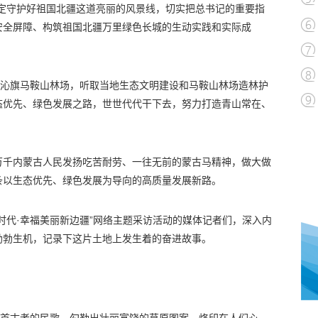
一定守护好祖国北疆这道亮丽的风景线，切实把总书记的重要指
安全屏障、构筑祖国北疆万里绿色长城的生动实践和实际成
喇沁旗马鞍山林场，听取当地生态文明建设和马鞍山林场造林护
态优先、绿色发展之路，世世代代干下去，努力打造青山常在、
万千内蒙古人民发扬吃苦耐劳、一往无前的蒙古马精神，做大做
条以生态优先、绿色发展为导向的高质量发展新路。
时代·幸福美丽新边疆”网络主题采访活动的媒体记者们，深入内
勃勃生机，记录下这片土地上发生着的奋进故事。