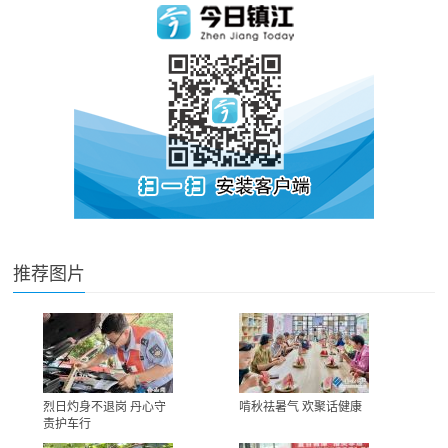
推荐图片
烈日灼身不退岗 丹心守
啃秋祛暑气 欢聚话健康
责护车行