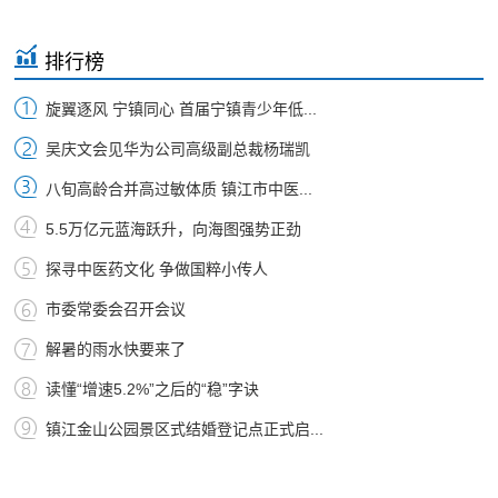
排行榜
旋翼逐风 宁镇同心 首届宁镇青少年低...
吴庆文会见华为公司高级副总裁杨瑞凯
八旬高龄合并高过敏体质 镇江市中医...
5.5万亿元蓝海跃升，向海图强势正劲
探寻中医药文化 争做国粹小传人
市委常委会召开会议
解暑的雨水快要来了
读懂“增速5.2%”之后的“稳”字诀
镇江金山公园景区式结婚登记点正式启...