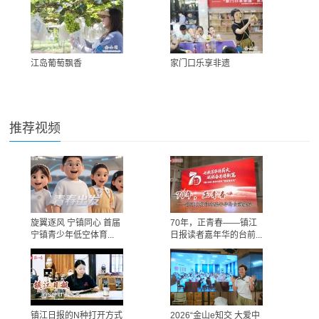
江岛葡萄飘香
家门口乐享非遗
推荐视频
旋翼逐风 宁镇同心 首届
70年，正青春——镇江
宁镇青少年低空体育...
日报读者嘉年华的台前...
镇江日报的N种打开方式
2026“金山e知交 大爱中