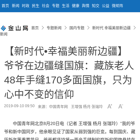
首页
新闻
时政
民生
社会
专题
生活
健康
舆情
知交
公益
微矩阵
首页
专题新闻
国内专题
新时代 幸福美丽新边疆
新闻
【新时代•幸福美丽新边疆】
爷爷在边疆缝国旗：藏族老人
48年手缝170多面国旗，只为
心中不变的信仰
2019-09-10 09:50
来源：中国青年网
王增强 杨月 张瑞玲
中国青年网北京8月20日电（记者 王增强 杨月 张瑞玲）“我的爷
爷和新中国同岁，他亲眼见证了国家从弱到强的巨变。每到国庆、藏
历新年等重要节日，爷爷都坚持将一面亲手缝制的崭新的国旗悬挂在