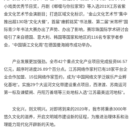
小戏类优秀节目奖，丹剧《啷噹与你拉家常》等入选2019江苏省紫
金文化艺术节会演剧目；打造区域文化标识，“金山文化艺术节”集中
推出超130场“文化大餐”，首届“瘗鹤铭奖”书法展、第二届“米芾杯”国
际青少年书法大赛办出了声势、办出了影响，赛珍珠国际学术研讨会
吸引了来自德国、意大利、韩国等国家和地区的116名专家学者参
会，“中国镇江文化周”在德国曼海姆市成功举办。
产业发展更加强劲。全市42个重点文化产业项目完成投资66.57
亿元，超序时进度26.89个百分点。江苏网络作家村已有18家平台企
业合作加盟、15位网络作家签约，成为“中国网络文学泛娱乐产业孵
化基地”。实施29个大运河文化带建设重点项目，西津渡、苏南运河
第一标及谏壁闸、丹阳万善塔等三处地标入选“江苏最美运河地标”。
文化兴，则文明兴。对即将到来的2020年，我市将秉承3000年
悠久文化的滋养，开启文明城市建设新的征程，为推进治理体系和治
理能力现代化开辟新的天地。