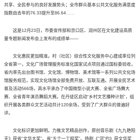
共享、全民参与的良好发展势头；全市群众基本公共文化服务满意度
指数由去年的76.33提升至86.64……
这是12月23日，市委宣传部和京口区、润州区在文化建设高质
量专题新闻发布会上发布的成绩单——
文化惠民更加精准。村（社区）综合性文化服务中心建成率位列
全省第一，文化广场管理服务标准化国家试点项目通过国标委验收，
省内率先出台图书馆、文化馆、博物馆、美术馆等一系列公共文化场
馆服务规范，实现文化场馆全部免费开放、互联互通。开展全民艺术
普及活动566场，高水平承办了中国微型小说大赛、全省广场舞大
赛、全省青年演员舞蹈大赛。在丹徒区启动“乡村文艺播种计划”，组
织开展各类群众文艺活动共计120余场，受到了广大群众的普遍好
评。
文化标识更加鲜明。力推文艺精品创作，原创音乐剧《九九艳阳
天》获省“文华大奖”、省“五个一工程奖”。扬剧《“河”约》获文华奖