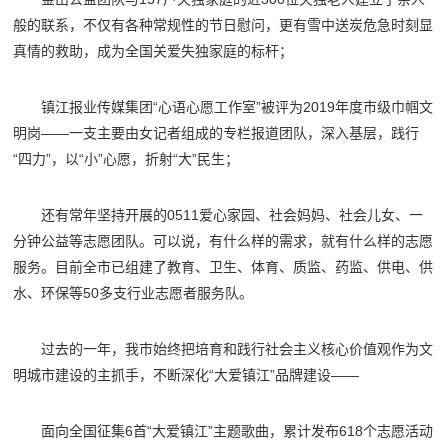
般的联系，不仅有各种常规性的节日慰问，更有雪中送炭危急时刻显
真情的救助，成为全国关爱失独家庭的标杆；
镇江报业传媒集团“心语心愿工作室”被评为2019年度市级巾帼文
明岗——一支主要由女记者组成的专栏报道团队，深入基层，践行
“四力”，以“小”心愿，折射“大”民生；
还有常年坚持开展的0511爱心家园、社会妈妈、社会儿女、一
分钟公益等志愿团队。可以说，有什么样的需求，就有什么样的志愿
服务。目前全市已组建了教育、卫生、体育、质监、药监、供电、供
水、环保等50多支行业志愿者服务队。
过去的一年，我市始终把培育和践行社会主义核心价值观作为文
明城市建设的主抓手，不断深化“大爱镇江”品牌建设——
面向全国征集6首“大爱镇江”主题歌曲，累计发布618个志愿活动