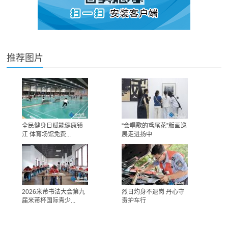
推荐图片
全民健身日赋能健康镇
“会唱歌的鸢尾花”版画巡
江 体育场馆免费...
展走进扬中
2026米芾书法大会第九
烈日灼身不退岗 丹心守
届米芾杯国际青少...
责护车行