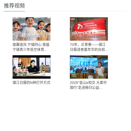
推荐视频
旋翼逐风 宁镇同心 首届
70年，正青春——镇江
宁镇青少年低空体育...
日报读者嘉年华的台前...
镇江日报的N种打开方式
2026“金山e知交 大爱中
国行”走进秭归公益...