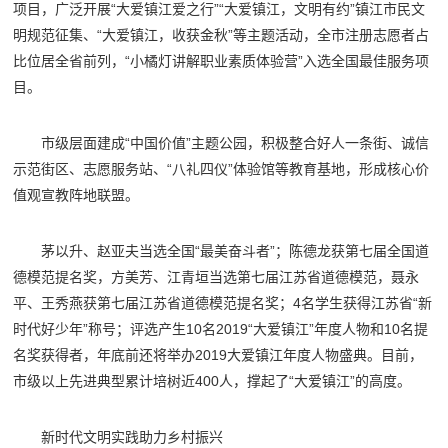
项目，广泛开展“大爱镇江爱之行”“大爱镇江，文明有约”镇江市民文
明规范征集、“大爱镇江，收获金秋”等主题活动，全市注册志愿者占
比位居全省前列，“小橘灯讲解职业素质体验营”入选全国最佳服务项
目。
市级层面建成“中国价值”主题公园，积极整合好人一条街、诚信
示范街区、志愿服务站、“八礼四仪”体验馆等教育基地，形成核心价
值观宣教阵地联盟。
茅以升、赵亚夫当选全国“最美奋斗者”；陈德龙获第七届全国道
德模范提名奖，方美芳、江青垣当选第七届江苏省道德模范，聂永
平、王秀燕获第七届江苏省道德模范提名奖；4名学生获得江苏省“新
时代好少年”称号；评选产生10名2019“大爱镇江”年度人物和10名提
名奖获得者，年底前还将举办2019大爱镇江年度人物盛典。目前，
市级以上先进典型累计培树近400人，撑起了“大爱镇江”的高度。
新时代文明实践助力乡村振兴