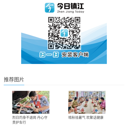
推荐图片
烈日灼身不退岗 丹心守
啃秋祛暑气 欢聚话健康
责护车行