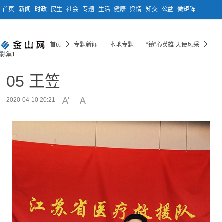
首页
新闻
时政
民生
社会
专题
生活
健康
舆情
知交
公益
微矩阵
首页
专题新闻
本地专题
“镇”心英雄 天使风采
影集1
05 王笠
2020-04-10 20:21