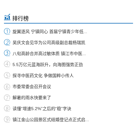
排行榜
旋翼逐风 宁镇同心 首届宁镇青少年低...
吴庆文会见华为公司高级副总裁杨瑞凯
八旬高龄合并高过敏体质 镇江市中医...
5.5万亿元蓝海跃升，向海图强势正劲
探寻中医药文化 争做国粹小传人
市委常委会召开会议
解暑的雨水快要来了
读懂“增速5.2%”之后的“稳”字诀
镇江金山公园景区式结婚登记点正式启...