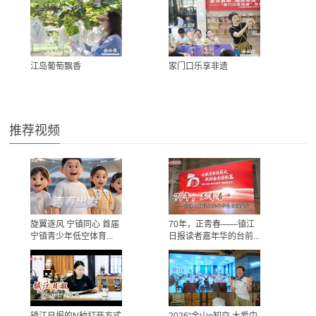
江岛葡萄飘香
家门口乐享非遗
推荐视频
旋翼逐风 宁镇同心 首届
70年，正青春——镇江
宁镇青少年低空体育...
日报读者嘉年华的台前...