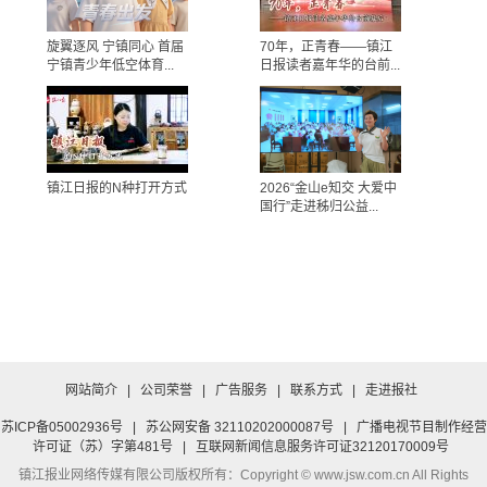
旋翼逐风 宁镇同心 首届
70年，正青春——镇江
宁镇青少年低空体育...
日报读者嘉年华的台前...
镇江日报的N种打开方式
2026“金山e知交 大爱中
国行”走进秭归公益...
网站简介
|
公司荣誉
|
广告服务
|
联系方式
|
走进报社
苏ICP备05002936号
|
苏公网安备 32110202000087号
|
广播电视节目制作经营
许可证（苏）字第481号
|
互联网新闻信息服务许可证32120170009号
镇江报业网络传媒有限公司
版权所有：Copyright © www.jsw.com.cn All Rights