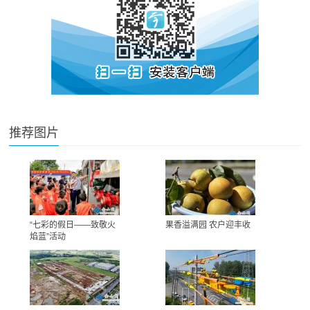
推荐图片
“七彩的假日——致敬火
果香溢满园 农户迎丰收
焰蓝”活动