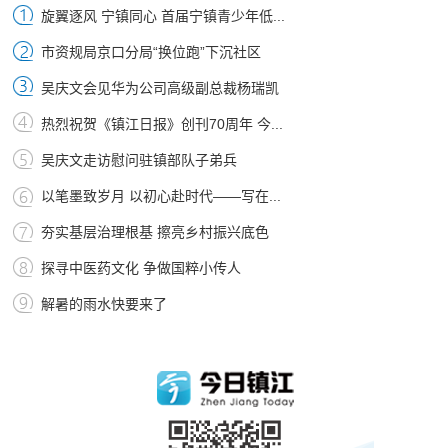
旋翼逐风 宁镇同心 首届宁镇青少年低...
市资规局京口分局“换位跑”下沉社区
吴庆文会见华为公司高级副总裁杨瑞凯
热烈祝贺《镇江日报》创刊70周年 今...
吴庆文走访慰问驻镇部队子弟兵
以笔墨致岁月 以初心赴时代——写在...
夯实基层治理根基 擦亮乡村振兴底色
探寻中医药文化 争做国粹小传人
解暑的雨水快要来了