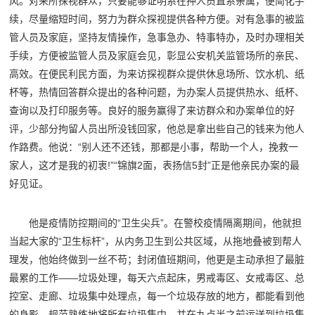
风。对来所探视群众，只要能够证明系在押人员直系亲属，便简化手
续，尽量缩短时间，努力为群众探视提供各种方便。对有急事的被监
管人员及家庭，坚持友情操作，急事急办、特事特办，及时办理相关
手续，方便被监管人员及家庭会见，彰显公安机关监管场所的亲民、
高效。在便民利民方面，为来访探视群众提供休息场所、饮水机、纸
杯等，热情回答群众提出的各种问题，为办案人员提供热水、纸杯、
查询以及打印服务等。良好的服务赢得了来访群众和办案单位的好
评，少部分拘留人员出所没钱回家，他总是拿出些自己的钱来为他人
作路费。他说：“别人还不还钱，那都是小事，帮助一个人，挽救一
家人，这才是我的初衷!”“锦旗2面，表扬信5封”正是他亲民办案的最
好见证。
他是疫情防控期间的“卫生尖兵”。在警校疫情隔离期间，他就担
当起大家的“卫生标杆”，从内务卫生到公共区域，从拖地叠被到帮人
理发，他始终做到一丝不苟；封闭值班期间，他更是主动承担了最脏
最累的工作——垃圾处理，每天六点起床，男戒毒区、女戒毒区、总
控室、走廊、垃圾集中处理点，每一个垃圾存放的地方，都能看到他
的身影，规范熟练地将所有垃圾集中，并在九点半之前运送到垃圾集