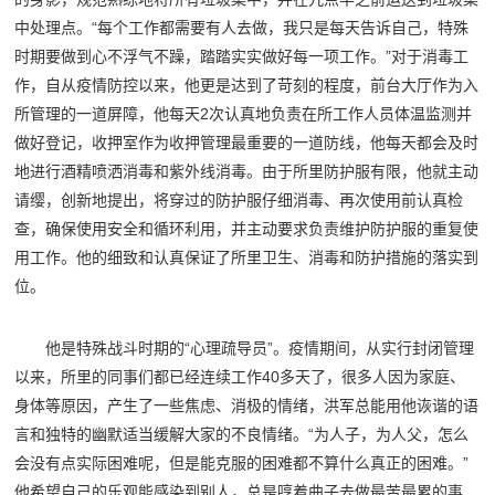
中处理点。“每个工作都需要有人去做，我只是每天告诉自己，特殊
时期要做到心不浮气不躁，踏踏实实做好每一项工作。”对于消毒工
作，自从疫情防控以来，他更是达到了苛刻的程度，前台大厅作为入
所管理的一道屏障，他每天2次认真地负责在所工作人员体温监测并
做好登记，收押室作为收押管理最重要的一道防线，他每天都会及时
地进行酒精喷洒消毒和紫外线消毒。由于所里防护服有限，他就主动
请缨，创新地提出，将穿过的防护服仔细消毒、再次使用前认真检
查，确保使用安全和循环利用，并主动要求负责维护防护服的重复使
用工作。他的细致和认真保证了所里卫生、消毒和防护措施的落实到
位。
他是特殊战斗时期的“心理疏导员”。疫情期间，从实行封闭管理
以来，所里的同事们都已经连续工作40多天了，很多人因为家庭、
身体等原因，产生了一些焦虑、消极的情绪，洪军总能用他诙谐的语
言和独特的幽默适当缓解大家的不良情绪。“为人子，为人父，怎么
会没有点实际困难呢，但是能克服的困难都不算什么真正的困难。”
他希望自己的乐观能感染到别人，总是哼着曲子去做最苦最累的事