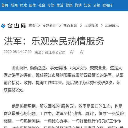
首页
新闻
时政
民生
社会
专题
生活
健康
舆情
知交
公益
微矩阵
首页
专题新闻
热点专题
以案释法
风采展示
洪军：乐观亲民热情服务
2020-08-14 17:59
来源：镇江市公安局
金山网讯 勤勤恳恳、事无俱细、尽心尽责、兢兢业业，这是大
家对洪军的评价，现任镇江市强制隔离戒毒所四级警长的洪军，从事
前台接待、收押、提询工作3年来。先后被评为优秀公务员3次，荣
获嘉奖2次。
他是热情周到、解决困难的“服务员”。效率是窗口的生命，也是
群众最关心的问题。工作中，洪军坚持“热情、周到”，倡导“一张笑脸
相迎、一句热情问候、一颗诚心办事、一句好话送行”的良好工作作