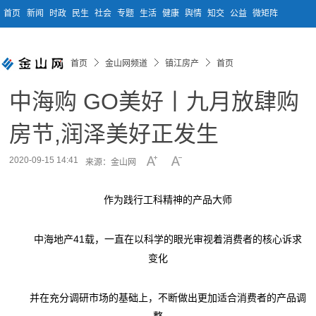
首页
新闻
时政
民生
社会
专题
生活
健康
舆情
知交
公益
微矩阵
首页
金山网频道
镇江房产
首页
中海购 GO美好丨九月放肆购
房节,润泽美好正发生
2020-09-15 14:41
来源：金山网
作为践行工科精神的产品大师
41载，一直在以科学的眼光审视着消费者的核心诉求
中海地产
变化
并在充分调研市场的基础上，不断做出更加适合消费者的产品调