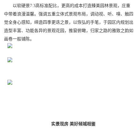
以软硬景
7:3高标准配比，更高的成本打造臻美园林景观，庄重
中带着浪漫温馨。强调五重立体式景观布局，调动视、听、嗅、触四
觉全身心感知，缔造四季更迭之景，以恢弘的手笔，于园区内规划出
造型丰富、功能各异的景观花园，推窗俯瞰，归家之路的雅致之韵如
画卷一般铺陈。
实景现房
美好倾城相鉴