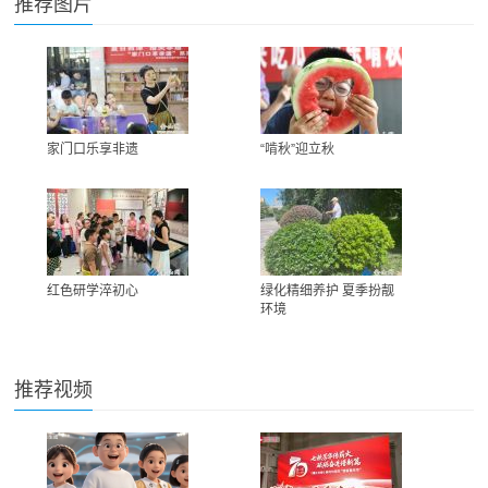
推荐图片
家门口乐享非遗
“啃秋”迎立秋
红色研学淬初心
绿化精细养护 夏季扮靓
环境
推荐视频