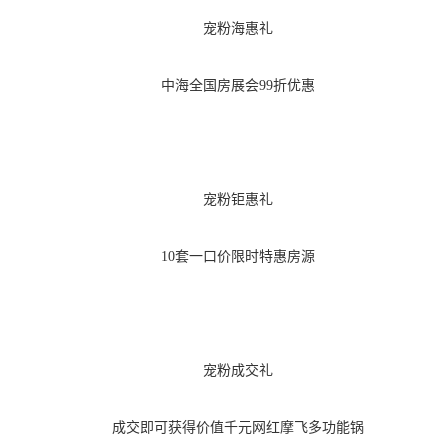
宠粉海惠礼
中海全国房展会
99折优惠
宠粉钜惠礼
10套一口价限时特惠房源
宠粉成交礼
成交即可获得价值千元网红摩飞多功能锅