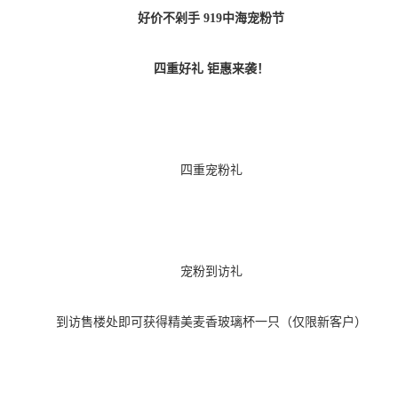
好价不剁手
919中海宠粉节
四重好礼
钜惠来袭！
四重宠粉礼
宠粉到访礼
到访售楼处即可获得精美麦香玻璃杯一只（仅限新客户）