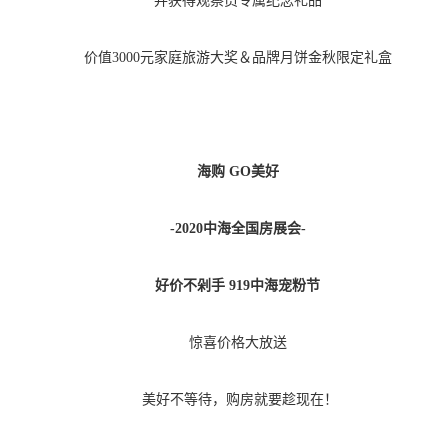
并获得观察员专属纪念礼品
价值
3000元家庭旅游大奖＆品牌月饼金秋限定礼盒
海购
GO美好
-2020中海全国房展会-
好价不剁手
919中海宠粉节
惊喜价格大放送
美好不等待，购房就要趁现在！