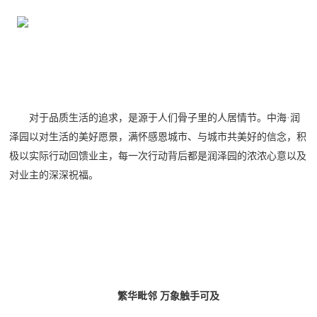
对于品质生活的追求，是源于人们骨子里的人居情节。中海
·润
泽园以对生活的美好愿景，满怀感恩城市、与城市共美好的信念，积
极以实际行动回馈业主，每一次行动背后都是润泽园的浓浓心意以及
对业主的深深祝福。
繁华毗邻
万象触手可及