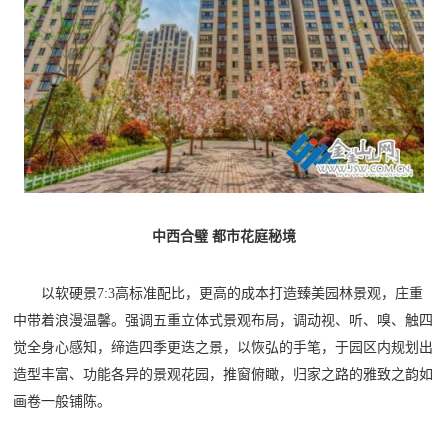
中西合璧
都市花庭秘境
以软硬景
7:3高标准配比，更高的成本打造臻美园林景观，庄重
中带着浪漫温馨。强调五重立体式景观布局，调动视、听、嗅、触四
觉全身心感知，缔造四季更迭之景，以恢弘的手笔，于园区内规划出
造型丰富、功能各异的景观花园，推窗俯瞰，归家之路的雅致之韵如
画卷一般铺陈。