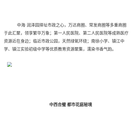
中海
·润泽园择址市政之心，万达商圈、常发商圈等多重商圈
于此汇聚，领享繁华万象；第一人民医院、第二人民医院等成熟医疗
资源近在身边；临近市政公园，天然绿氧环绕；南徐小学、镇江中
学、镇江实验初级中学等优质教育资源聚集，濡染书香气韵。
中西合璧
都市花庭秘境