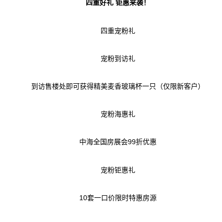
四重好礼
钜惠来袭！
四重宠粉礼
宠粉到访礼
到访售楼处即可获得精美麦香玻璃杯一只（仅限新客户）
宠粉海惠礼
99折优惠
中海全国房展会
宠粉钜惠礼
10套一口价限时特惠房源