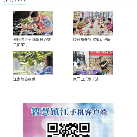
烈日灼身不退岗 丹心守
啃秋祛暑气 欢聚话健康
责护车行
江岛葡萄飘香
家门口乐享非遗