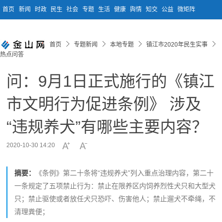
首页
新闻
时政
民生
社会
专题
生活
健康
舆情
知交
公益
微矩阵
首页
专题新闻
本地专题
镇江市2020年民生实事
热点问答
问：9月1日正式施行的《镇江
市文明行为促进条例》 涉及
“违规养犬”有哪些主要内容？
2020-10-30 14:20
摘要：
《条例》第二十条将“违规养犬”列入重点治理内容，第二十
一条规定了五项禁止行为：禁止在限养区内饲养烈性犬只和大型犬
只；禁止驱使或者放任犬只恐吓、伤害他人；禁止遛犬不牵绳，不
清理粪便；