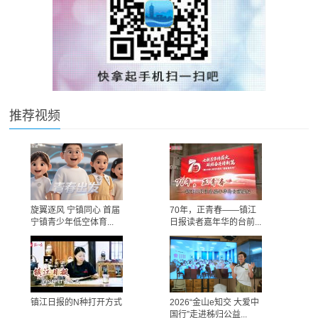
推荐视频
旋翼逐风 宁镇同心 首届
70年，正青春——镇江
宁镇青少年低空体育...
日报读者嘉年华的台前...
镇江日报的N种打开方式
2026“金山e知交 大爱中
国行”走进秭归公益...