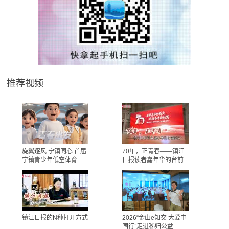
推荐视频
旋翼逐风 宁镇同心 首届
70年，正青春——镇江
宁镇青少年低空体育...
日报读者嘉年华的台前...
镇江日报的N种打开方式
2026“金山e知交 大爱中
国行”走进秭归公益...