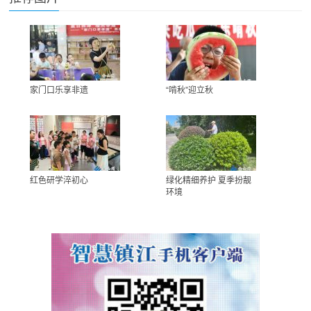
家门口乐享非遗
“啃秋”迎立秋
红色研学淬初心
绿化精细养护 夏季扮靓
环境