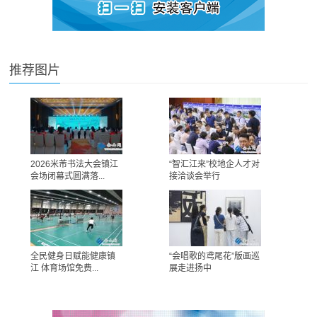
推荐图片
2026米芾书法大会镇江
“智汇江来”校地企人才对
会场闭幕式圆满落...
接洽谈会举行
全民健身日赋能健康镇
“会唱歌的鸢尾花”版画巡
江 体育场馆免费...
展走进扬中