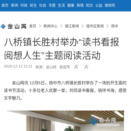
首页
新闻
时政
民生
社会
专题
生活
健康
舆情
知交
公益
微矩阵
首页
新闻中心
镇江新闻
辖市区新闻
扬中
八桥镇长胜村举办“读书看报
阅想人生”主题阅读活动
2020-12-12 15:21
来源：金山网
袁成萍
金山网讯 12月5日，扬中市八桥镇长胜村举办了一场别开生面的
读书节活动，十多位老人欢聚一堂，共同读书看报，徜徉书海，感受
文字魅力。