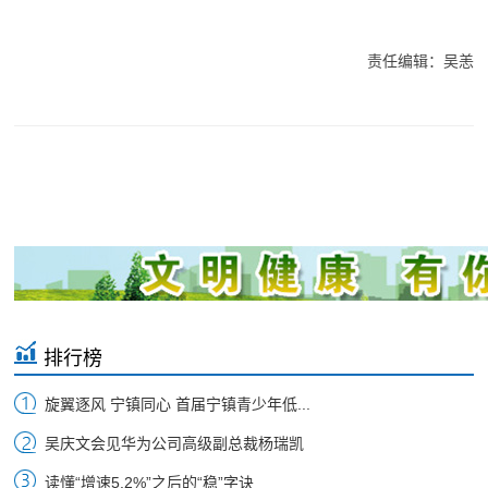
责任编辑：吴恙
排行榜
旋翼逐风 宁镇同心 首届宁镇青少年低...
吴庆文会见华为公司高级副总裁杨瑞凯
读懂“增速5.2%”之后的“稳”字诀