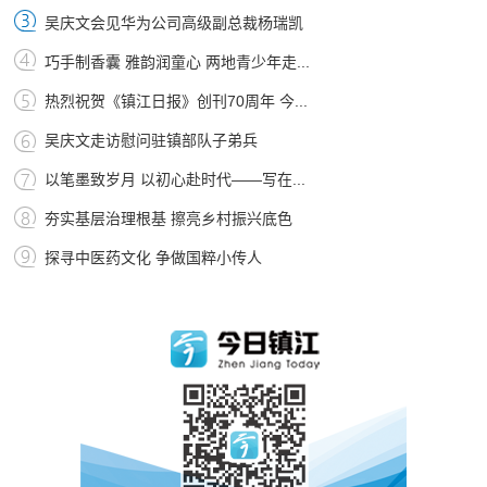
吴庆文会见华为公司高级副总裁杨瑞凯
巧手制香囊 雅韵润童心 两地青少年走...
热烈祝贺《镇江日报》创刊70周年 今...
吴庆文走访慰问驻镇部队子弟兵
以笔墨致岁月 以初心赴时代——写在...
夯实基层治理根基 擦亮乡村振兴底色
探寻中医药文化 争做国粹小传人