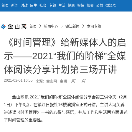
首页
新闻
时政
民生
社会
专题
生活
健康
舆情
知交
公益
微矩阵
首页
新闻中心
镇江新闻
本网专稿
《时间管理》给新媒体人的启
示——2021“我们的阶梯”全媒
体阅读分享计划第三场开讲
2021-02-01 16:55
来源：金山网
金阅
金山网讯 2021“我们的阶梯”全媒体阅读分享会第三讲今天（2月
1日）下午3点，在镇江日报社16楼演播室正式开讲。主讲人冯芙蓉
讲述读《时间管理》一书的心得与感悟，并从工作和生活两方面讲述
了时间管理的重要性。