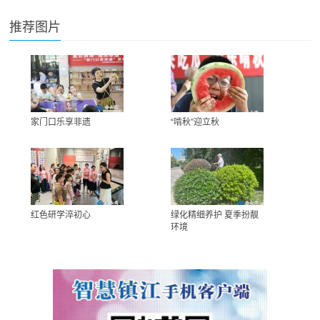
推荐图片
家门口乐享非遗
“啃秋”迎立秋
红色研学淬初心
绿化精细养护 夏季扮靓
环境