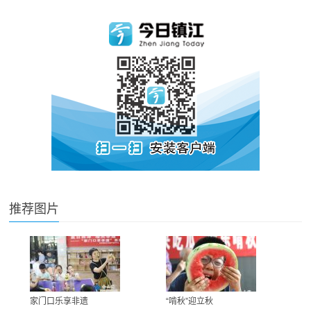
推荐图片
家门口乐享非遗
“啃秋”迎立秋