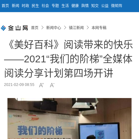
首页
新闻
时政
民生
社会
专题
生活
健康
舆情
知交
公益
微矩阵
首页
新闻中心
镇江新闻
本网专稿
《美好百科》阅读带来的快乐
——2021“我们的阶梯”全媒体
阅读分享计划第四场开讲
2021-02-09 08:55