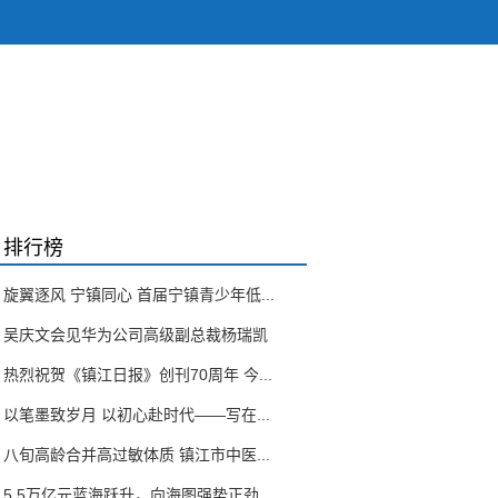
排行榜
旋翼逐风 宁镇同心 首届宁镇青少年低...
吴庆文会见华为公司高级副总裁杨瑞凯
热烈祝贺《镇江日报》创刊70周年 今...
以笔墨致岁月 以初心赴时代——写在...
八旬高龄合并高过敏体质 镇江市中医...
5.5万亿元蓝海跃升，向海图强势正劲