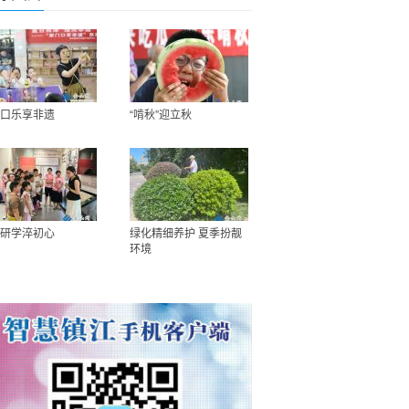
口乐享非遗
“啃秋”迎立秋
研学淬初心
绿化精细养护 夏季扮靓
环境