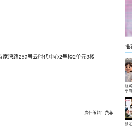
推
家湾路259号云时代中心2号楼2单元3楼
旋翼
宁镇
责任编辑：费菲
镇江