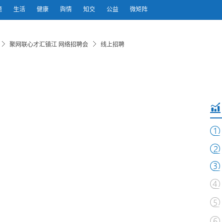
题
生活
健康
舆情
知交
公益
微矩阵
聚网联心才汇镇江 网络招聘会
线上招聘