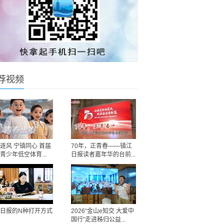
荐视频
逐风 宁镇同心 首届
70年，正青春——镇江
青少年低空体育...
日报读者嘉年华的台前...
日报的N种打开方式
2026“金山e知交 大爱中
国行”走进秭归公益...