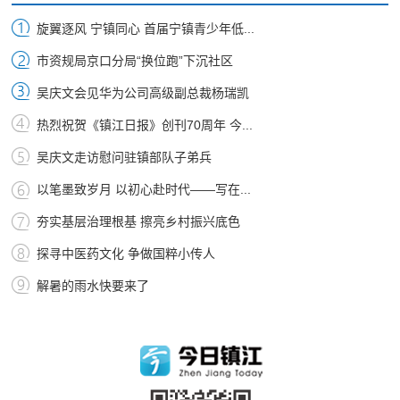
旋翼逐风 宁镇同心 首届宁镇青少年低...
市资规局京口分局“换位跑”下沉社区
吴庆文会见华为公司高级副总裁杨瑞凯
热烈祝贺《镇江日报》创刊70周年 今...
吴庆文走访慰问驻镇部队子弟兵
以笔墨致岁月 以初心赴时代——写在...
夯实基层治理根基 擦亮乡村振兴底色
探寻中医药文化 争做国粹小传人
解暑的雨水快要来了