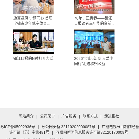
旋翼逐风 宁镇同心 首届
70年，正青春——镇江
宁镇青少年低空体育...
日报读者嘉年华的台前...
镇江日报的N种打开方式
2026“金山e知交 大爱中
国行”走进秭归公益...
网站简介
|
公司荣誉
|
广告服务
|
联系方式
|
走进报社
苏ICP备05002936号
|
苏公网安备 32110202000087号
|
广播电视节目制作经营
许可证（苏）字第481号
|
互联网新闻信息服务许可证32120170009号