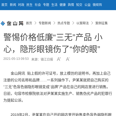
首页
新闻
时政
民生
社会
专题
生活
健康
舆情
知交
公益
微矩阵
首页
专题新闻
热点专题
以案释法
案例征集
警惕价格低廉“三无”产品 小
心，隐形眼镜伤了“你的眼”
2021-05-13 09:53
来源：镇江日报
金山网讯 贴上假的许可证号，放上模仿的说明书，再加上自己
注册的公司名称和品牌……一系列操作下，尹某某就把自己购买的
“三无”色盲色弱隐形眼镜变成“品牌”产品在自己的网店里进行销售。
日前，句容市检察院依法对尹某某实施生产、销售伪劣产品的犯罪行
为提起公诉。
2019年2月，尹某某在自己开的网店里开始售卖色盲色弱隐形眼