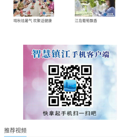
啃秋祛暑气 欢聚话健康
江岛葡萄飘香
推荐视频