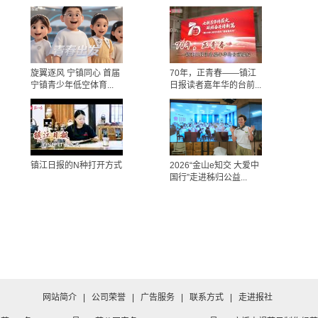
旋翼逐风 宁镇同心 首届
70年，正青春——镇江
宁镇青少年低空体育...
日报读者嘉年华的台前...
镇江日报的N种打开方式
2026“金山e知交 大爱中
国行”走进秭归公益...
网站简介
|
公司荣誉
|
广告服务
|
联系方式
|
走进报社