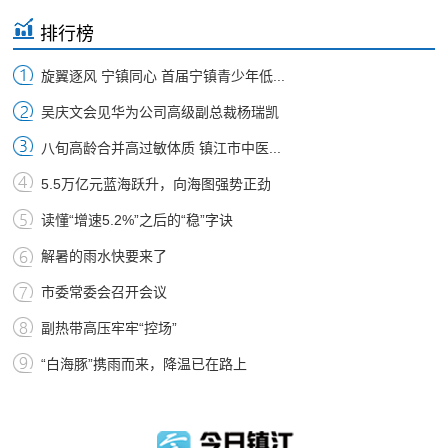
排行榜
旋翼逐风 宁镇同心 首届宁镇青少年低...
吴庆文会见华为公司高级副总裁杨瑞凯
八旬高龄合并高过敏体质 镇江市中医...
5.5万亿元蓝海跃升，向海图强势正劲
读懂“增速5.2%”之后的“稳”字诀
解暑的雨水快要来了
市委常委会召开会议
副热带高压牢牢“控场”
“白海豚”携雨而来，降温已在路上