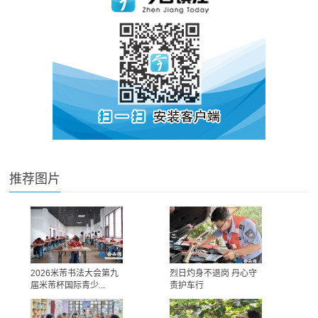
推荐图片
2026米芾书法大会第九
烈日灼身不退岗 丹心守
届米芾杯国际青少...
责护车行