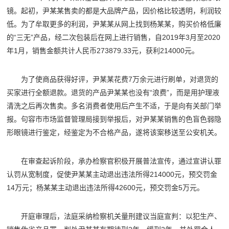
镜。起初，尹某某售卖的都是大品牌产品，因价格比较透明，利润较
低。为了牟取更多的利润，尹某某从网上找到杨某某，购买价格低廉
的“三无”产品，经二次包装后在网上进行销售，自2019年3月至2020
年1月，销售金额共计人民币273879.33元，获利214000元。
为了使商品获得好评，尹某某花费7万余元进行刷单，对退货的
买家进行全额退款。退货的产品尹某某也没有“浪费”，而是用护理液
清洗之后再次售卖。多名消费者使用后产生不适，于是向有关部门举
报。句容市市场监督管理局接到举报后，对尹某某销售的色盲色弱隐
形眼镜进行鉴定，经鉴定为不合格产品，遂将该案移送至公安机关。
在审查起诉阶段，承办检察官积极开展普法宣传，通过宣讲认罪
认罚从宽制度，促使尹某某主动退出违法所得214000元，预交罚金
14万元；杨某某主动退出违法所得42600元，预交罚金5万元。
开庭审理后，法庭采纳检察机关量刑建议当庭宣判：以犯生产、