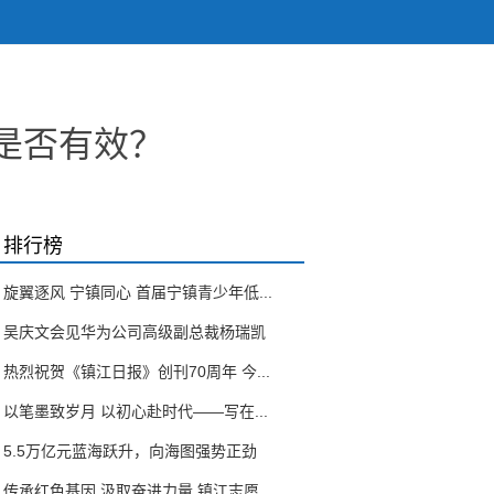
是否有效？
排行榜
旋翼逐风 宁镇同心 首届宁镇青少年低...
吴庆文会见华为公司高级副总裁杨瑞凯
热烈祝贺《镇江日报》创刊70周年 今...
以笔墨致岁月 以初心赴时代——写在...
5.5万亿元蓝海跃升，向海图强势正劲
传承红色基因 汲取奋进力量 镇江志愿...