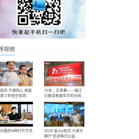
荐视频
逐风 宁镇同心 首届
70年，正青春——镇江
青少年低空体育...
日报读者嘉年华的台前...
日报的N种打开方式
2026“金山e知交 大爱中
国行”走进秭归公益...