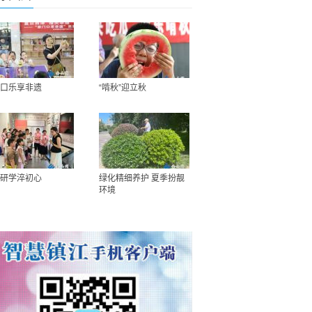
口乐享非遗
“啃秋”迎立秋
研学淬初心
绿化精细养护 夏季扮靓
环境