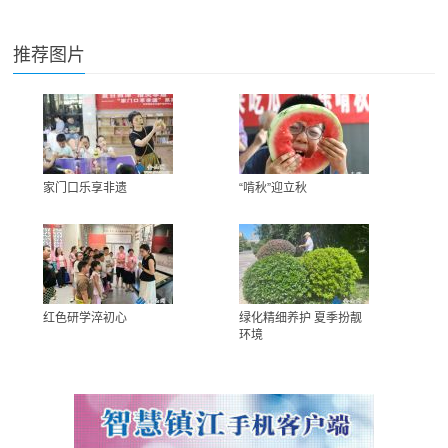
推荐图片
家门口乐享非遗
“啃秋”迎立秋
红色研学淬初心
绿化精细养护 夏季扮靓
环境