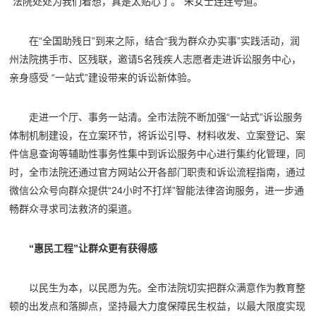
“法院处处为我们着想，真是太贴心了。”朱女士连连夸道。
在“全国助残日”到来之际，结合“我为群众办实事”实践活动，润
州法院携手市、区残联，邀请5名残疾人志愿者走进诉讼服务中心，
亲身感受 “一站式”建设带来的诉讼新体验。
走进一个厅、事务一站清。全市法院不断加强“一站式”诉讼服务
体制机制建设，在立案环节，将诉讼引导、材料收发、立案登记、案
件信息查询等辅助性事务性集中到诉讼服务中心进行集约化管理，同
时，全市法院还通过官方网站公开各部门职责和诉讼流程指南，通过
微信公众号向群众提供“24小时不打烊”智能法律咨询服务，进一步通
畅群众寻求司法救济的渠道。
“惠民工程”让群众更有获得感
以民生为本，以民愿为先。全市法院切实把群众满意作为教育整
顿的出发点和落脚点，坚持最大力度保障民生权益，以最大限度实现