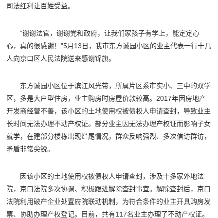
司法红利让百姓受益。
“谢谢法官，谢谢党和政府，让我们家孩子有学上，能定定心
心，真的很感谢！”5月13日，我市东方诚园小区的业主代表一行十几
人向京口区人民法院送来感谢锦旗。
东方诚园小区位于滨江风光带，所属片区系市实小、三中的双学
区，多是大户型住房，业主购房时房屋价款较高。2017年因房地产
开发商经营不善，该小区的土地使用权被债权人申请查封，导致业主
长时间无法办理不动产权证。部分业主因无法办理产权证而影响子女
就学，在建部分楼栋出现烂尾情况，群众反响强烈、多次信访群访，
矛盾非常尖锐。
因该小区的土地使用权被债权人申请查封，涉及十多家外地法
院，京口法院多次协调、积极跟进解除查封事宜。解除查封后，京口
法院利用破产企业处置府院联动机制，为符合条件的业主开具购房发
票、协助办理产权登记。目前，共有117名业主办理了不动产权证。