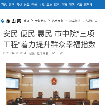
首页
新闻
时政
民生
社会
专题
生活
健康
舆情
知交
公益
微矩阵
首页
专题新闻
热点专题
以案释法
法治之声
安民 便民 惠民 市中院“三项
工程”着力提升群众幸福指数
2021-06-08 08:54
来源：镇江日报