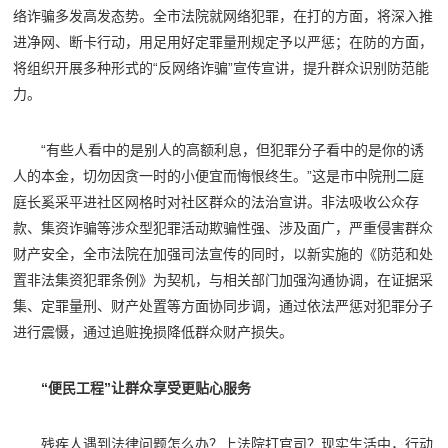
络诈骗多发高发态势。全市法院就网络犯罪，在打的方面，将深入推
进净网、断卡行动，用足用好定罪量刑规定予以严惩；在防的方面，
将组织开展多种形式的“反网络诈骗”宣传宣讲，提升群众识别防范能
力。
“有些人看中的是别人的高额利息，但犯罪分子看中的是你的诱
人的本金，切勿因贪一时的小便宜而悔恨终生。”这是市中院刑二庭
庭长奚采平进社区网格时对社区群众的法治宣讲。非法吸收公众存
款、集资诈骗等涉众型犯罪活动欺骗性强、涉及面广，严重侵害群众
财产安全，全市法院在加强司法宣传的同时，以新实施的《防范和处
置非法集资犯罪条例》为契机，与相关部门加强沟通协调，在证据采
集、定罪量刑、财产处置等方面协同步调，通过依法严惩对犯罪分子
进行震慑，通过追赃挽损降低群众财产损失。
“便民工程”让群众享受更贴心服务
残疾人遇到法律问题怎么办？上法院打官司？现实生活中，行动