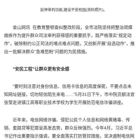
延伸审判功能,建设平安校园(资料照片)。
金山网讯 在教育整顿查纠整改阶段，全市法院坚持把整治顽瘴
痼疾作为提升群众司法审判获得感的重要抓手，既严格落实“规定动
作”，破除制约公正司法的堵点难点问题，又创新开展“自选动作”，推
出一批解决群众“急难愁盼”问题的为民措施。
“安民工程”让群众更有安全感
“要时刻注意对身份信息、信用卡信息的高度保密，不要点击未
知网址链接，切勿轻信陌生来电……”5月31日下午，市中院员额法官
张莹走进镇江高等职业技术学校为学生开展防范电信诈骗讲座。
近年来，电信网络诈骗、侵犯公民个人信息和网络黄赌毒、传
销、套路贷等犯罪呈高发态势，群众反映强烈。今年4月，习近平总
书记作出重要指示强调，要全面落实打防管控措施，坚决遏制电信网