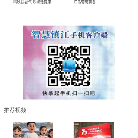
啃秋祛暑气 欢聚话健康
江岛葡萄飘香
推荐视频