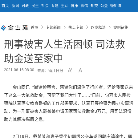
首页
新闻
时政
民生
社会
专题
生活
健康
舆情
知交
公益
微矩阵
首页
专题新闻
热点专题
以案释法
案例征集
刑事被害人生活困顿 司法救
助金送至家中
2021-06-16 08:30
来源：镇江日报
金山网讯 “谢谢检察官，感谢你们惩治了行凶者，还给我家送来
了这么一大笔救助金，可帮了我们大忙了……”日前，句容市人民检
察院认真落实教育整顿的工作部署要求，认真开展检察为民办实事活
动，为一刑事被害人戴某某申请国家司法救助金3万元，用司法温情
助力其解决燃眉之急。
2月19日，戴某某和妻子乘坐句郭线公交车返回郭庄镇途中，即