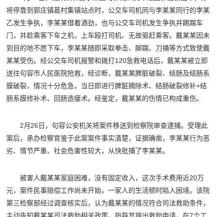
将停靠到郭庄镇葛村集镇站点时，公交车司机同与李某某同行的李某
乙发生争执，李某某借着酒劲，也与公交车司机发生争执并踢踹车
门，并趁乘客下车之机，上车殴打司机、无故驱赶乘客。戴某某因未
到目的地不愿下车，李某某随即采取拳击、脚踹、刀捅等方式致使戴
某某受伤。经公交车司机报警和拨打120急救电话后，戴某某被立即
送往句容市人民医院抢救，经诊断，戴某某脾脏破裂、结肠及结肠系
膜破裂，情况十分危急，当日即进行脾脏摘除术、结肠破裂修补+结
肠系膜修补术、回肠造瘘术。经鉴定，戴某某的伤情已构成重伤。
2月26日，句容公安机关将案件移送到检察院审查逮捕。受理此
案后，承办检察官鉴于此案案件事实清楚，证据确凿，李某某行为恶
劣、情节严重、社会危害性较大，从快批捕了李某某。
被害人戴某某家庭困难，没有固定收入，这次手术费用近20万
元，案件民事赔偿工作尚未开始，一家人的生活顿时陷入困境。该院
第三检察部经过调查核实后，认为戴某某的情况符合司法救助条件，
主动告知戴某某司法救助相关政策，指导其提出救助申请，在7个工