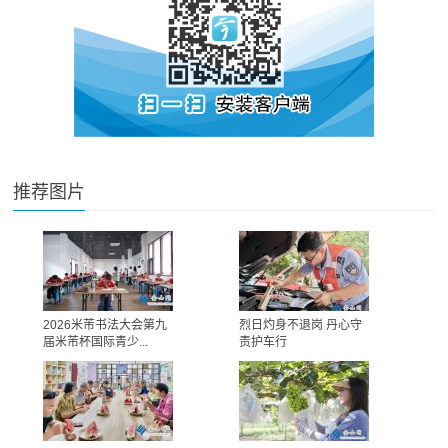
推荐图片
2026米芾书法大会第九
烈日灼身不退岗 丹心守
届米芾杯国际青少...
责护车行