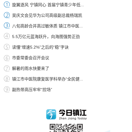
旋翼逐风 宁镇同心 首届宁镇青少年低...
吴庆文会见华为公司高级副总裁杨瑞凯
八旬高龄合并高过敏体质 镇江市中医...
5.5万亿元蓝海跃升，向海图强势正劲
读懂“增速5.2%”之后的“稳”字诀
市委常委会召开会议
解暑的雨水快要来了
镇江市中医院康复医学科举办“全民健...
副热带高压牢牢“控场”