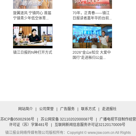
旋翼逐风 宁镇同心 首届
70年，正青春——镇江
宁镇青少年低空体育...
日报读者嘉年华的台前...
镇江日报的N种打开方式
2026“金山e知交 大爱中
国行”走进秭归公益...
网站简介
|
公司荣誉
|
广告服务
|
联系方式
|
走进报社
苏ICP备05002936号
|
苏公网安备 32110202000087号
|
广播电视节目制作经营
许可证（苏）字第481号
|
互联网新闻信息服务许可证32120170009号
镇江报业网络传媒有限公司
版权所有：Copyright © www.jsw.com.cn All Rights