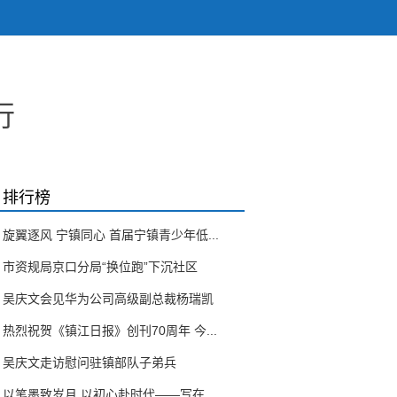
行
排行榜
旋翼逐风 宁镇同心 首届宁镇青少年低...
市资规局京口分局“换位跑”下沉社区
吴庆文会见华为公司高级副总裁杨瑞凯
热烈祝贺《镇江日报》创刊70周年 今...
吴庆文走访慰问驻镇部队子弟兵
以笔墨致岁月 以初心赴时代——写在...