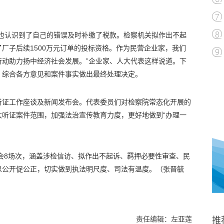
他也认识到了自己的错误及时补缴了税款。检察机关拟作出不起
厂子后续1500万元订单的投标资格。作为民营企业家，我们
行动助力扬中经济社会发展。”企业家、人大代表这样说道。下
，综合各方意见和案件事实做出最终处理决定。
听证工作座谈及新闻发布会。代表委员们对检察院常态化开展的
大听证案件范围，加强法治宣传教育力度，更好地做到“办理一
证会8场次，涵盖涉检信访、拟作出不起诉、羁押必要性审查、民
以公开促公正，切实做到执法明尺度、司法有温度。
（张晋毓
责任编辑：左亚莲
推