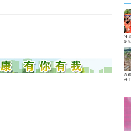
“七
焰蓝
鸿鑫
开工