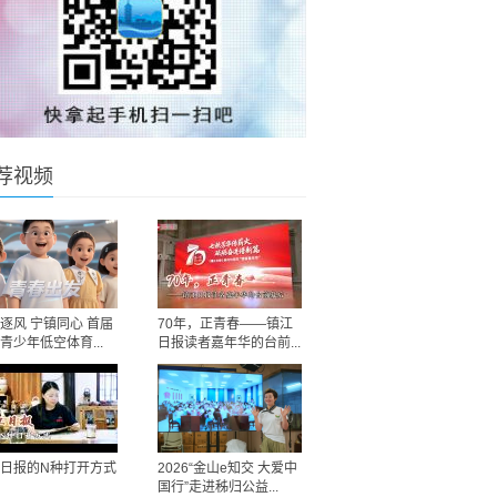
荐视频
逐风 宁镇同心 首届
70年，正青春——镇江
青少年低空体育...
日报读者嘉年华的台前...
日报的N种打开方式
2026“金山e知交 大爱中
国行”走进秭归公益...