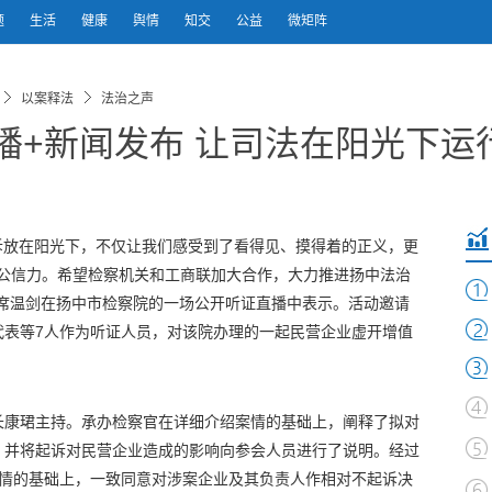
题
生活
健康
舆情
知交
公益
微矩阵
以案释法
法治之声
播+新闻发布 让司法在阳光下运
诉放在阳光下，不仅让我们感受到了看得见、摸得着的正义，更
和公信力。希望检察机关和工商联加大合作，大力推进扬中法治
主席温剑在扬中市检察院的一场公开听证直播中表示。活动邀请
代表等7人作为听证人员，对该院办理的一起民营企业虚开增值
长康珺主持。承办检察官在详细介绍案情的基础上，阐释了拟对
，并将起诉对民营企业造成的影响向参会人员进行了说明。经过
案情的基础上，一致同意对涉案企业及其负责人作相对不起诉决