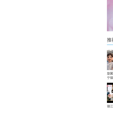
推
旋翼
宁镇
镇江