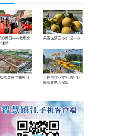
彩的假日——致敬火
果香溢满园 农户迎丰收
”活动
智能装备二期项目
不停电作业攻坚 筑牢迎
峰度夏电力保障