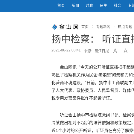
首页
新闻
时政
民生
社会
专
首页
专题新闻
热点专题
扬中检察： 听证直
2021-06-22 08:41
来源：镇江日报
金山网讯 “今天的公开听证直播把不起
彰显了检察机关作为民企‘老娘舅’的亲和力
化营商环境建设。”日前，扬中市工商联副
了人大代表、政协委员、人民监督员、媒体
税专用发票案件拟作不起诉听证。
听证会由扬中市检察院党组书记、检察
冷某做出相对不起诉的法律依据和政策规定
近1个小时的公开听证，听证员在充分了解