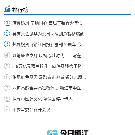
排行榜
旋翼逐风 宁镇同心 首届宁镇青少年低...
吴庆文会见华为公司高级副总裁杨瑞凯
热烈祝贺《镇江日报》创刊70周年 今...
以笔墨致岁月 以初心赴时代——写在...
5.5万亿元蓝海跃升，向海图强势正劲
传承红色基因 汲取奋进力量 镇江志愿...
八旬高龄合并高过敏体质 镇江市中医...
探寻中医药文化 争做国粹小传人
市委常委会召开会议