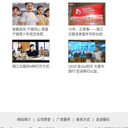
旋翼逐风 宁镇同心 首届
70年，正青春——镇江
宁镇青少年低空体育...
日报读者嘉年华的台前...
镇江日报的N种打开方式
2026“金山e知交 大爱中
国行”走进秭归公益...
网站简介
|
公司荣誉
|
广告服务
|
联系方式
|
走进报社