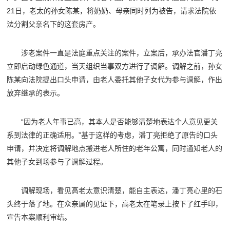
21日，老太的孙女陈某，将奶奶、母亲同时列为被告，请求法院依
法分割父亲名下的这套房产。
涉老案件一直是法庭重点关注的案件，立案后，承办法官潘丁亮
立即启动绿色通道，当天组织当事双方进行了调解。调解之前，孙女
陈某向法院提出口头申请，由老人委托其他子女代为参与调解，作出
放弃继承的表示。
“因为老人年事已高，其本人是否能够清楚地表达个人意见更关
系到法律的正确适用。”基于这样的考虑，潘丁亮拒绝了原告的口头
申请，并决定将调解地点搬进老人所住的老年公寓，同时通知老人的
其他子女到场参与了调解过程。
调解现场，看见高老太意识清楚，能自主表达，潘丁亮心里的石
头终于落了地。在众亲属的见证下，高老太在笔录上按下了红手印，
宣告本案顺利审结。