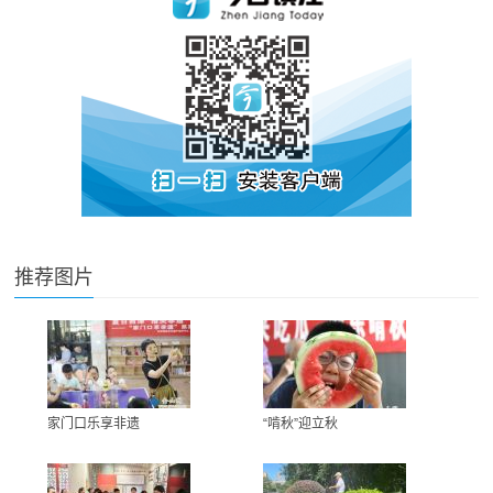
推荐图片
家门口乐享非遗
“啃秋”迎立秋