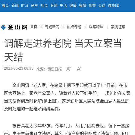
首页
新闻
时政
民生
社会
专题
生活
健康
舆情
知交
公益
微矩阵
首页
专题新闻
热点专题
以案释法
案例征集
调解走进养老院 当天立案当
天结
2021-06-23 08:35
来源：镇江日报
金山网讯 “老人家，在笔录上摁下手印就可以了！”日前，在市
区大西路上一家老年公寓内，随着老人按下红手印，一场纠纷在立案
当天便得到及时化解(见上图)。这是润州区人民法院金山湖人民法庭
及时处理的一起继承纠纷案件。
被告高老太今年98岁，今年1月，大儿子因病去世，留下一套房
产。由于生前未订立遗嘱，其名下遗产房的分配成了遗留问题。5月