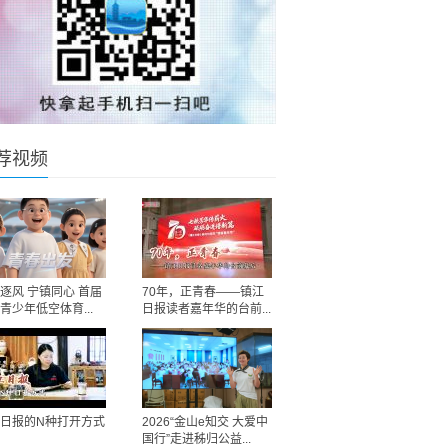
荐视频
逐风 宁镇同心 首届
70年，正青春——镇江
青少年低空体育...
日报读者嘉年华的台前...
日报的N种打开方式
2026“金山e知交 大爱中
国行”走进秭归公益...