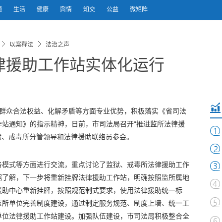
题
生活
健康
舆情
知交
公益
微矩阵
以案释法
法治之声
律援助工作站实体化运行
难群众合法权益、化解矛盾等方面专业优势，积极落实《省司法
作站通知》的指示精神，日前，市司法局召开“推进监所法律援
狱、戒毒所分管领导和法律援助联络员参会。
务模式等方面进行交流，重点讨论了监狱、戒毒所法律援助工作
据了解，下一步将重新挂牌法律援助工作站，明确按照监所属地
援助中心重新挂牌，按照规范制式要求，使用法律援助统一标
监所单位完善制度建设，通过制定服务规范、制度上墙、统一工
单位法律援助工作站建设。加强队伍建设，市司法局积极整合全