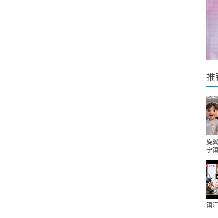
推
旋翼
宁镇
镇江