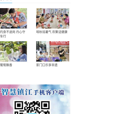
灼身不退岗 丹心守
啃秋祛暑气 欢聚话健康
车行
葡萄飘香
家门口乐享非遗