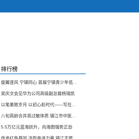
排行榜
旋翼逐风 宁镇同心 首届宁镇青少年低...
吴庆文会见华为公司高级副总裁杨瑞凯
以笔墨致岁月 以初心赴时代——写在...
八旬高龄合并高过敏体质 镇江市中医...
5.5万亿元蓝海跃升，向海图强势正劲
传承红色基因 汲取奋进力量 镇江志愿...