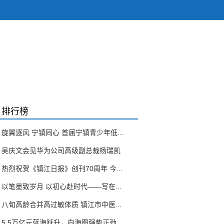
排行榜
旋翼逐风 宁镇同心 首届宁镇青少年低...
吴庆文会见华为公司高级副总裁杨瑞凯
热烈祝贺《镇江日报》创刊70周年 今...
以笔墨致岁月 以初心赴时代——写在...
八旬高龄合并高过敏体质 镇江市中医...
5.5万亿元蓝海跃升，向海图强势正劲