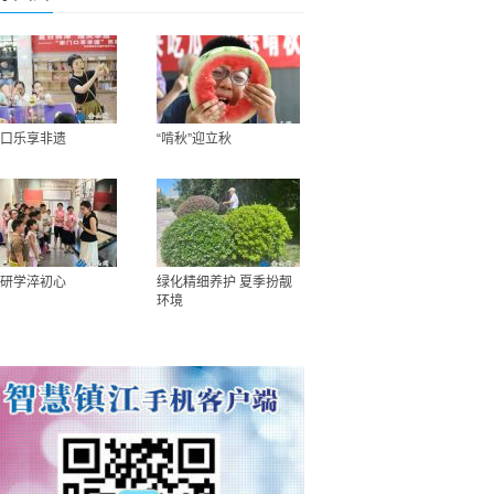
口乐享非遗
“啃秋”迎立秋
研学淬初心
绿化精细养护 夏季扮靓
环境