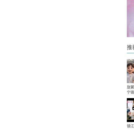
推
旋翼
宁镇
镇江