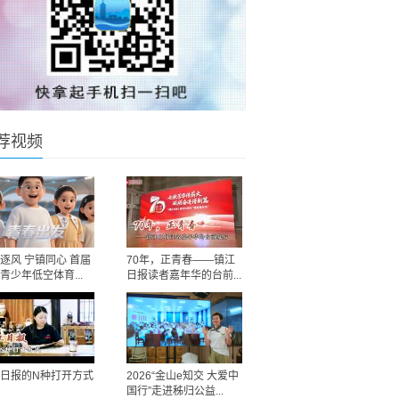
荐视频
逐风 宁镇同心 首届
70年，正青春——镇江
青少年低空体育...
日报读者嘉年华的台前...
日报的N种打开方式
2026“金山e知交 大爱中
国行”走进秭归公益...