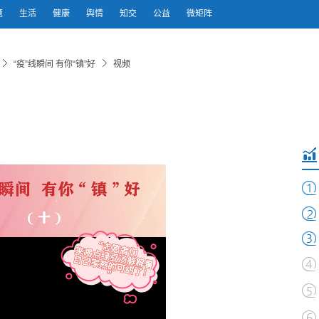
题
生活
健康
舆情
知交
公益
微矩阵
“疫”线瞬间 有你“镇”好
视频