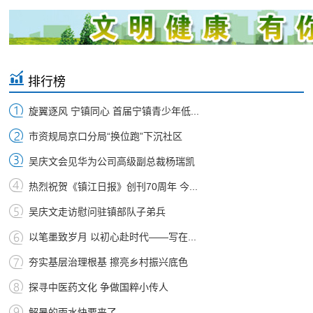
排行榜
旋翼逐风 宁镇同心 首届宁镇青少年低...
市资规局京口分局“换位跑”下沉社区
吴庆文会见华为公司高级副总裁杨瑞凯
热烈祝贺《镇江日报》创刊70周年 今...
吴庆文走访慰问驻镇部队子弟兵
以笔墨致岁月 以初心赴时代——写在...
夯实基层治理根基 擦亮乡村振兴底色
探寻中医药文化 争做国粹小传人
解暑的雨水快要来了