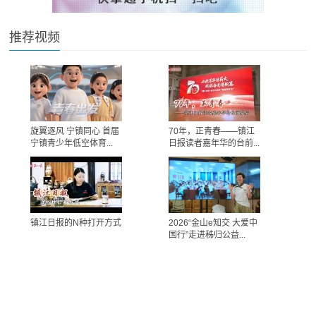
推荐视频
旋翼逐风 宁镇同心 首届
70年，正青春——镇江
宁镇青少年低空体育...
日报读者嘉年华的台前...
镇江日报的N种打开方式
2026“金山e知交 大爱中
国行”走进秭归公益...