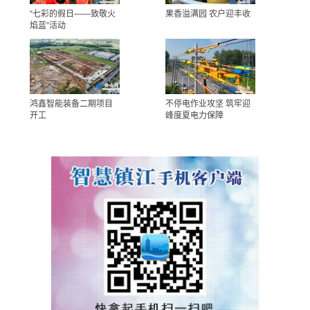
“七彩的假日——致敬火
果香溢满园 农户迎丰收
焰蓝”活动
鸿鑫智能装备二期项目
不停电作业攻坚 筑牢迎
开工
峰度夏电力保障