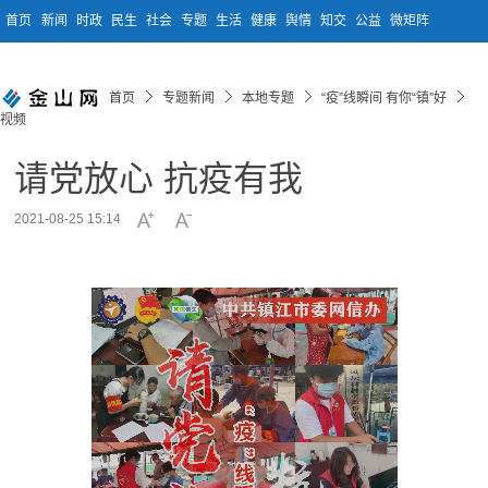
首页
新闻
时政
民生
社会
专题
生活
健康
舆情
知交
公益
微矩阵
首页
专题新闻
本地专题
“疫”线瞬间 有你“镇”好
视频
请党放心 抗疫有我
2021-08-25 15:14