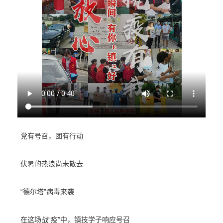
党有号召，团有行动
伏暑的热浪尚未散去
“德尔塔”病毒来袭
在这场战“疫”中，镇技学子响应号召