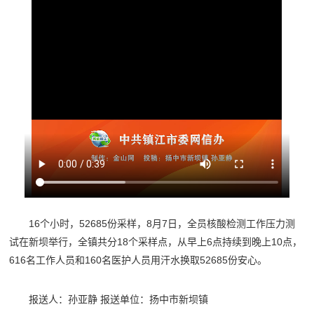
16个小时，52685份采样，8月7日，全员核酸检测工作压力测
试在新坝举行，全镇共分18个采样点，从早上6点持续到晚上10点，
616名工作人员和160名医护人员用汗水换取52685份安心。
报送人：孙亚静 报送单位：扬中市新坝镇