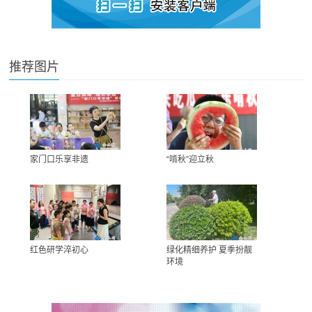
推荐图片
家门口乐享非遗
“啃秋”迎立秋
红色研学淬初心
绿化精细养护 夏季扮靓
环境