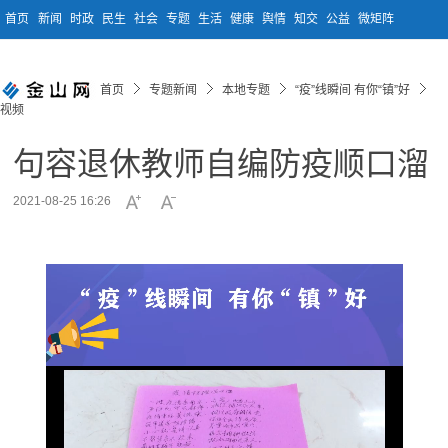
首页
新闻
时政
民生
社会
专题
生活
健康
舆情
知交
公益
微矩阵
首页
专题新闻
本地专题
“疫”线瞬间 有你“镇”好
视频
句容退休教师自编防疫顺口溜
2021-08-25 16:26