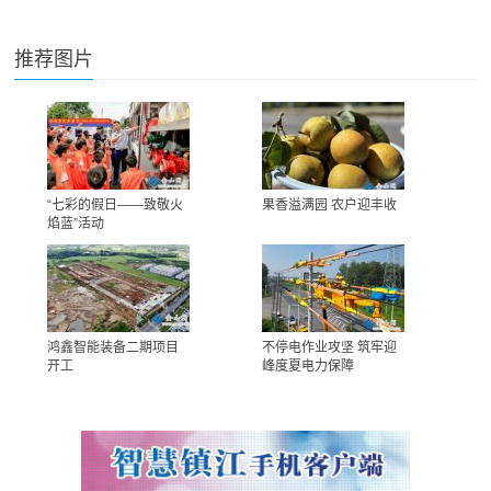
推荐图片
“七彩的假日——致敬火
果香溢满园 农户迎丰收
焰蓝”活动
鸿鑫智能装备二期项目
不停电作业攻坚 筑牢迎
开工
峰度夏电力保障