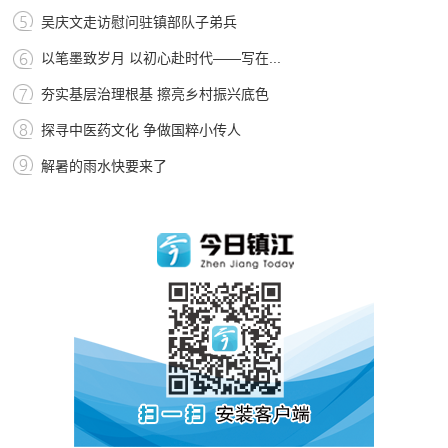
吴庆文走访慰问驻镇部队子弟兵
以笔墨致岁月 以初心赴时代——写在...
夯实基层治理根基 擦亮乡村振兴底色
探寻中医药文化 争做国粹小传人
解暑的雨水快要来了