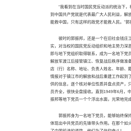
“我看到在当时国民党反动派的统治下
到中国共产党就是代表最广大人民利益，解
能救中国，只有这样的政党才能救人民。”郭
彼时的郭振邦，还是一个在旧社会钱庄
实，对当权的国民党反动组织和地主势力深
即与地下党组织取得联系，成为一名地下党
解放军渡江后接管镇江、恢复战后秩序做准
店（行）名称、地址、负责人姓名、年龄、
情报对于镇江市的解放和战后重建工作起到
供的信息，逐个核对单位性质并盘点资产，
员齐全，很快全盘接收。直到1949年6月
振邦等地下党员一个个浮出水面，光荣地完
郭振邦身为一名地下党员，能够始终保
体现出中共党员的先锋带头作用。在那个如
了中国前进的道路，他们为了信仰奋斗！