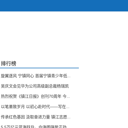
排行榜
旋翼逐风 宁镇同心 首届宁镇青少年低...
吴庆文会见华为公司高级副总裁杨瑞凯
热烈祝贺《镇江日报》创刊70周年 今...
以笔墨致岁月 以初心赴时代——写在...
传承红色基因 汲取奋进力量 镇江志愿...
5.5万亿元蓝海跃升，向海图强势正劲