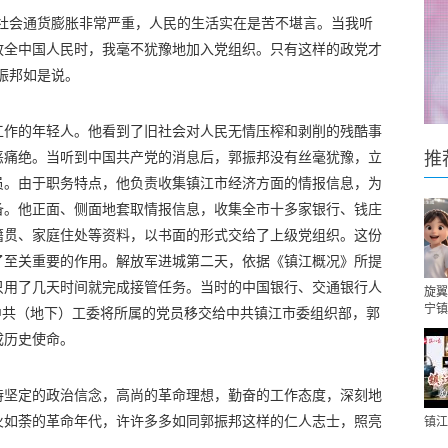
，社会通货膨胀非常严重，人民的生活实在是苦不堪言。当我听
放全中国人民时，我毫不犹豫地加入党组织。只有这样的政党才
振邦如是说。
工作的年轻人。他看到了旧社会对人民无情压榨和剥削的残酷事
恶痛绝。当听到中国共产党的消息后，郭振邦没有丝毫犹豫，立
推
员。由于职务特点，他负责收集镇江市经济方面的情报信息，为
备。他正面、侧面地套取情报信息，收集全市十多家银行、钱庄
籍贯、家庭住处等资料，以书面的形式交给了上级党组织。这份
了至关重要的作用。解放军进城第二天，依据《镇江概况》所提
只用了几天时间就完成接管任务。当时的中国银行、交通银行人
旋翼
宁镇
，中共（地下）工委将所属的党员移交给中共镇江市委组织部，郭
成历史使命。
持坚定的政治信念，高尚的革命理想，勤奋的工作态度，深刻地
火如荼的革命年代，许许多多如同郭振邦这样的仁人志士，照亮
镇江