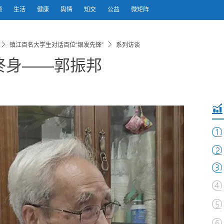
题
生活
健康
舆情
知交
公益
微矩阵
镇江百名大学生对话百位“银发先锋”
系列访谈
终身——郭振邦