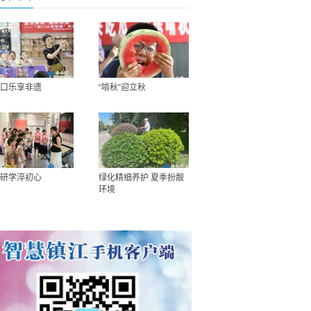
口乐享非遗
“啃秋”迎立秋
研学淬初心
绿化精细养护 夏季扮靓
环境