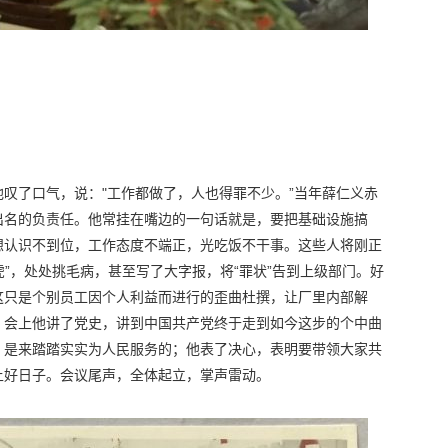
叹了口气，说："工作都做了，人也得罪不少。”当年薛仁义赤
出名的负责任。他常挂在嘴边的一句话就是，要把基础设施搞
想认识不到位，工作态度不端正，光吃饭不干事。这些人将刚正
虎”，处处挑毛病，甚至写了大字报，将“罪状”告到上级部门。好
这只是个别员工因个人利益而进行的歪曲杜撰，让厂里内部解
，会上他讲了党史，讲到中国共产党终于走到如今这步的个中曲
，是来踏踏实实为人民服务的；他表了决心，表明要带领大家共
上好日子。会议尾声，全体起立，掌声雷动。