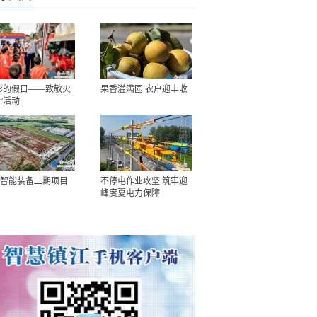
彩的假日——致敬火
果香溢满园 农户迎丰收
”活动
智能装备二期项目
不停电作业攻坚 筑牢迎
峰度夏电力保障