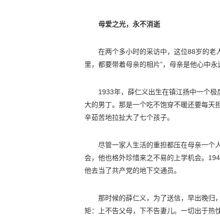
母爱之光，永不消逝
在两个多小时的采访中，这位88岁的老
里，都要带着母亲的相片”，母亲是他心中永
1933年，薛仁义出生在镇江扬中一个
大的男丁。那是一个吃不饱穿不暖还要每天
辛茹苦地拉扯大了七个孩子。
尽管一家人生活的重担都压在母亲一个
会，他也格外珍惜来之不易的上学机会。19
他去当了共产党的地下交通员。
那时候的薛仁义，为了送信，早出晚归
矩：上不告父母，下不告妻儿。一切出于热