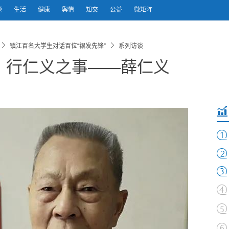
题
生活
健康
舆情
知交
公益
微矩阵
镇江百名大学生对话百位“银发先锋”
系列访谈
，行仁义之事——薛仁义