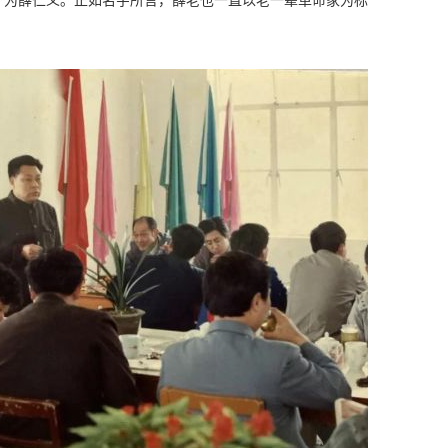
，为薛仁义。正如名字所言，薛老也一直以老一辈革命家为标