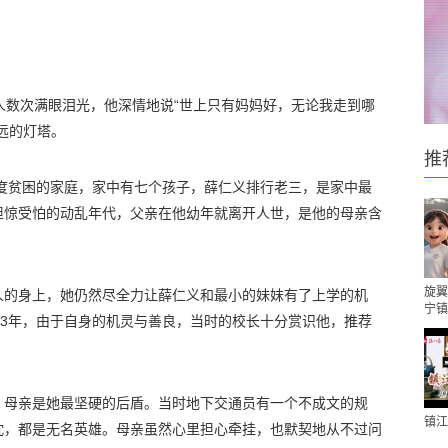
人数次满眼泪光，他深情地说“世上只有妈妈好，无论我走到哪
远的灯塔。
推
极度贫困的家庭，家中有七个孩子，薛仁义排行老三，是家中最
担惊受怕的动乱年代，父亲在他幼年就离开人世，是他的母亲含
旋翼
人的身上，她仍然尽全力让薛仁义和最小的妹妹有了上学的机
宁镇
43年，由于自身的机灵与善良，当时的校长十分赏识他，推荐
，母亲是她最坚硬的后盾。当时地下交通员有一个不成文的规
镇江
忱，都是无名英雄。母亲虽然心里担心牵挂，也默契地从不过问