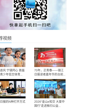
荐视频
逐风 宁镇同心 首届
70年，正青春——镇江
青少年低空体育...
日报读者嘉年华的台前...
日报的N种打开方式
2026“金山e知交 大爱中
国行”走进秭归公益...