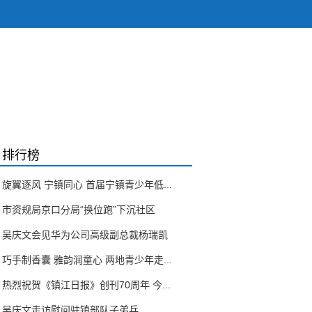
排行榜
旋翼逐风 宁镇同心 首届宁镇青少年低...
市资规局京口分局“换位跑”下沉社区
吴庆文会见华为公司高级副总裁杨瑞凯
巧手制香囊 雅韵润童心 两地青少年走...
热烈祝贺《镇江日报》创刊70周年 今...
吴庆文走访慰问驻镇部队子弟兵