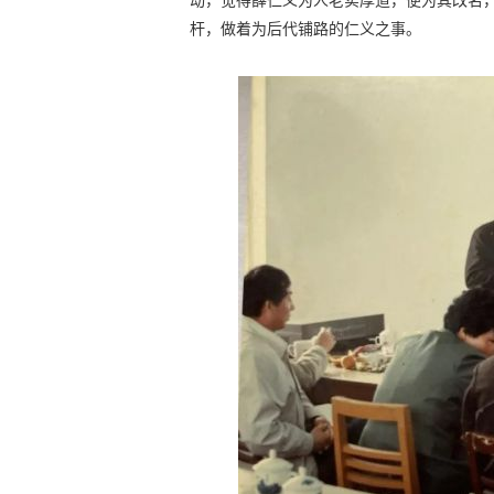
动，觉得薛仁义为人老实厚道，便为其改名
杆，做着为后代铺路的仁义之事。