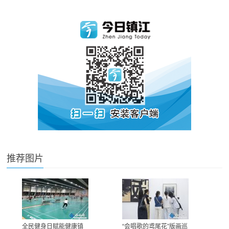
推荐图片
全民健身日赋能健康镇
“会唱歌的鸢尾花”版画巡