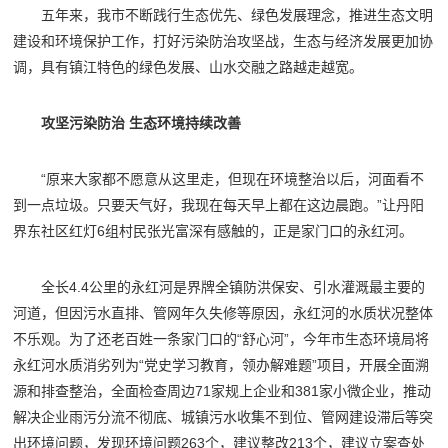
五年来，我市不断践行生态优先、绿色发展理念，推进生态文明
建设和环境保护工作，打好污染防治攻坚战，生态与经济发展更加协
调，具有镇江特色的绿色发展、山水交融之路越走越宽。
攻坚污染防治 生态环境持续改善
“原来大家都不愿意从这里走，但现在环境整治以后，河面看不
到一点垃圾。只要天气好，我现在每天早上都在这边晨跑。”让丹阳
界东社区红灯6组村民张光富深有感触的，正是家门口的永红河。
全长4.4公里的永红河是界牌全镇防洪保安、引水灌溉最主要的
河道，但因污水直排、管网年久失修等原因，永红河的水质状况整体
不乐观。为了还老百姓一条家门口的“舒心河”，今年市生态环境局将
永红河水质消劣列为“党史学习教育，领办解难题”项目，开展全面溯
源和排查整治，全面检查周边71家规上企业和381家小微企业，推动
解决企业雨污分流不彻底、城镇污水收集不到位、管网建设滞后等突
出环境问题，发现环境问题263个，建议整改213个，建议立案查处