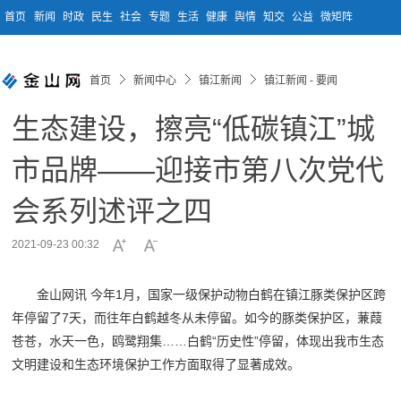
首页
新闻
时政
民生
社会
专题
生活
健康
舆情
知交
公益
微矩阵
首页
新闻中心
镇江新闻
镇江新闻 - 要闻
生态建设，擦亮“低碳镇江”城
市品牌——迎接市第八次党代
会系列述评之四
2021-09-23 00:32
金山网讯 今年1月，国家一级保护动物白鹤在镇江豚类保护区跨
年停留了7天，而往年白鹤越冬从未停留。如今的豚类保护区，蒹葭
苍苍，水天一色，鸥鹭翔集……白鹤“历史性”停留，体现出我市生态
文明建设和生态环境保护工作方面取得了显著成效。