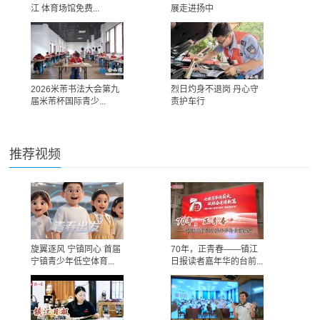
江 体育场馆免费...
展走进扬中
2026米芾书法大会第九
烈日灼身不退岗 丹心守
届米芾杯国际青少...
责护车行
推荐视频
旋翼逐风 宁镇同心 首届
70年，正青春——镇江
宁镇青少年低空体育...
日报读者嘉年华的台前...