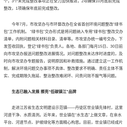
个，3个未完成整改事项正在全力加快推进，2项确保10月底前完成
整改，1项确保年底前完成整改。
今年7月，市攻坚办与市环督改办在全省首创环境问题整改“绿书
包”工作机制。 “绿书包”交办形式是将问题纳入专用“绿书包”整改交办
清单，内附问题相关材料目录、清单等。市攻坚办统一编号交办，下
发签收回执，登记“绿书包”负责人。各地、各部门每月15日、30日前
向市攻坚办报送问题整改进展情况。对问题整改未达序时进度的，及
时向市攻坚办专题报告，说明原因和补救措施。通过建立这一工作机
制，解决环境问题交办事项不具体、整改要求不明确、责任主体不落
实、完成期限久拖延、整治整改难闭环、问责问效不服气等问题。
生态已融入发展 擦亮“低碳镇江”品牌
走进江苏省生态文明建设示范镇——丹徒区世业镇先锋村，这里
河道干净、水质清洌。近年来，世业镇在“水生态”上做文章，在亲水
平台、河道节点、护坡绿化等方面精心构思。目前，世业镇已经成片