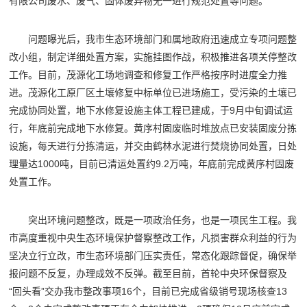
有限公司废水、废气、固体废弃物无一进行规范处置等问题。
问题曝光后，我市生态环境部门和属地政府迅速成立专项问题整
改小组，制定详细处置方案，实施挂图作战，积极推进各项关停整改
工作。目前，茂源化工场地调查和修复工作严格按序时进度全力推
进。茂源化工原厂区土壤修复中标单位已进场施工，受污染的土壤已
完成协同处置，地下水修复设施主体工程已建成，于9月中旬调试运
行，年底前完成地下水修复。黄序村固废临时堆放点已安装固废分拣
设施，每天进行分拣清运，并交由鹤林水泥进行焚烧协同处置，日处
理量达1000吨，目前已清运处置约9.2万吨，年底前完成黄序村固废
处置工作。
突出环境问题整改，既是一项政治任务，也是一项民生工程。我
市高度重视中央生态环境保护督察整改工作，凡损害群众利益的行为
坚决立行立改，市生态环境部门压实责任，常态化跟踪督促，确保举
报问题不反复，办理成效不反弹。截至目前，首轮中央环保督察及
“回头看”交办我市整改事项16个，目前已完成省级销号现场核查13