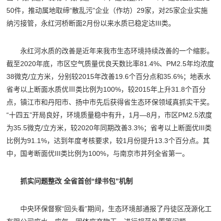
50件，推动属地取缔“散乱污”企业（作坊）29家，对25家企业实施
纳污接管，永红河桥断面2月份以来水质已稳定达III类。
永红河水质的改善是近年来我市生态环境持续改善的一个缩影。
截至2020年底，市区空气质量优良天数比率81.4%、PM2.5年均浓度
38微克/立方米，分别较2015年改善19.6个百分点和35.6%；地表水
省考以上断面水质优Ⅲ类比例为100%，较2015年上升31.8个百分
点，镇江市和丹阳市、扬中市先后获得省生态环保领域真抓实干奖。
“十四五”开局良好，环境质量稳中有升，1月—8月，市区PM2.5浓度
为35.5微克/立方米，较2020年同期改善3.3%；省考以上断面优III类
比例为91.1%，达到年度考核要求，较1月份提升13.3个百分点。其
中，国考断面优III类比例为100%，与南京市并列全省第一。
抓实问题整改 全省首创“绿书包”机制
中央环保督察“回头看”期间，生态环境部通报了丹徒区茂源化工