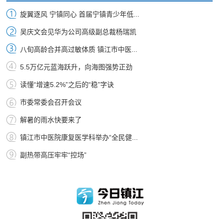
旋翼逐风 宁镇同心 首届宁镇青少年低...
吴庆文会见华为公司高级副总裁杨瑞凯
八旬高龄合并高过敏体质 镇江市中医...
5.5万亿元蓝海跃升，向海图强势正劲
读懂“增速5.2%”之后的“稳”字诀
市委常委会召开会议
解暑的雨水快要来了
镇江市中医院康复医学科举办“全民健...
副热带高压牢牢“控场”