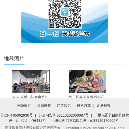
推荐图片
2026米芾书法大会第九
烈日灼身不退岗 丹心守
届米芾杯国际青少...
责护车行
网站简介
|
公司荣誉
|
广告服务
|
联系方式
|
走进报社
苏ICP备05002936号
|
苏公网安备 32110202000087号
|
广播电视节目制作经营
许可证（苏）字第481号
|
互联网新闻信息服务许可证32120170009号
镇江报业网络传媒有限公司
版权所有：Copyright © www.jsw.com.cn All Rights