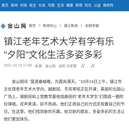
首页
新闻
时政
民生
社会
专题
生活
健康
舆情
知交
公益
微矩阵
首页
新闻中心
镇江新闻
本网专稿
镇江老年艺术大学有学有乐
"夕阳"文化生活多姿多彩
2021-10-15 17:06
来源：金山网
谈莉 冯芙蓉
金山网讯 “莫道桑榆晚，为霞尚满天。”10月14日上午，镇江市
文化馆老年艺术大学内，越剧班、手风琴班正在开课；美丽的北固山
广场上，锡剧班和上党教学基地戏曲班的“老年大学生”们围成一圈吹
拉弹唱，欢声笑语，好不热闹。他们正用自己的方式庆祝着自己的节
日。在这里，他们找到新的乐趣，结交新的朋友，多姿多彩的生活让
他们更加快乐。