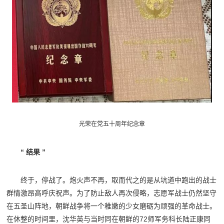
光荣在党五十周年纪念章
“ 结果 ”
终于，停战了。炮火声不再，取而代之的是从坑道中跑出的战士
群情激昂高呼庆祝声。为了防止敌人再次侵略，志愿军战士仍然坚守
在五圣山阵地，朝鲜战争将一个稚嫩的少女磨砺为顽强的革命战士。
在休整的时间里，沈华英与当时同在朝鲜的72师军务科长陆正康同