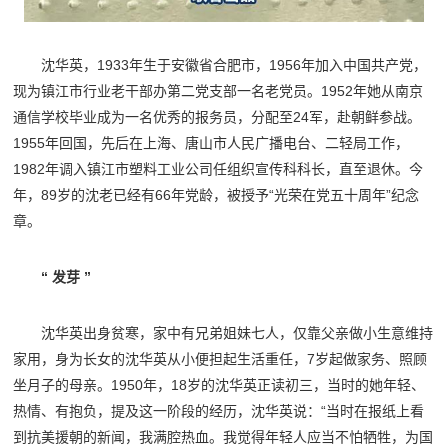
沈华英，1933年生于安徽省合肥市，1956年加入中国共产党，
现为镇江市行业老干部办第二党支部一名老党员。1952年她从南京
通信学校毕业成为一名优秀的报务员，分配至24军，赴朝鲜参战。
1955年回国，先后在上海、唐山市人民广播电台、二轻局工作，
1982年调入镇江市塑料工业公司任组织宣传科科长，直至退休。今
年，89岁的沈老已经有66年党龄，被授予“光荣在党五十周年”纪念
章。
“ 发芽 ”
沈华英出身贫寒，家中有兄弟姐妹七人，仅靠父亲做小生意维持
家用，身为长女的沈华英从小便担起生活重任，7岁起做家务、照顾
坐月子的母亲。1950年，18岁的沈华英正读初三，当时的她年轻、
热情、有抱负，提及这一阶段的经历，沈华英说：“当时在报纸上看
到抗美援朝的新闻，我满腔热血。我觉得年轻人应当不怕牺牲，为国