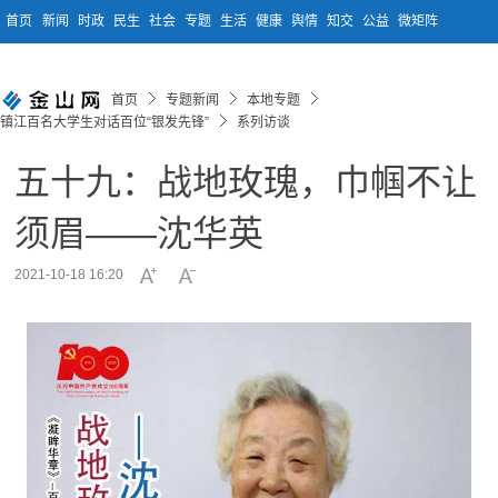
首页
新闻
时政
民生
社会
专题
生活
健康
舆情
知交
公益
微矩阵
首页
专题新闻
本地专题
镇江百名大学生对话百位“银发先锋”
系列访谈
五十九：战地玫瑰，巾帼不让
须眉——沈华英
2021-10-18 16:20