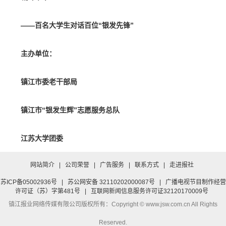
——百名大学生对话百位“银发先锋”
主办单位：
镇江市委老干部局
镇江市“银发生辉”志愿服务总队
江苏大学团委
网站简介
|
公司荣誉
|
广告服务
|
联系方式
|
走进报社
金山网
苏ICP备05002936号
|
苏公网安备 32110202000087号
|
广播电视节目制作经营
许可证（苏）字第481号
|
互联网新闻信息服务许可证32120170009号
镇江市社会儿女公益服务社
镇江报业网络传媒有限公司
版权所有：Copyright © www.jsw.com.cn All Rights
镇江新媒体公益服务社
Reserved.