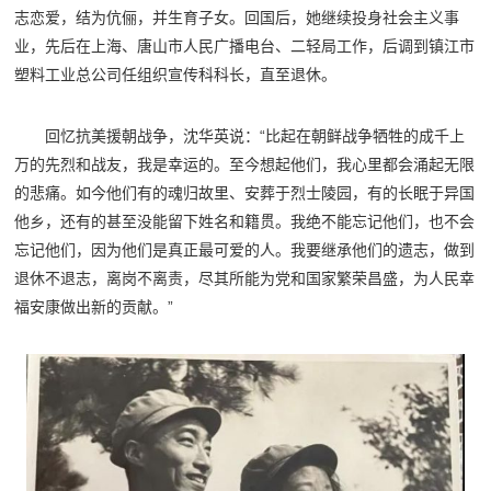
志恋爱，结为伉俪，并生育子女。回国后，她继续投身社会主义事
业，先后在上海、唐山市人民广播电台、二轻局工作，后调到镇江市
塑料工业总公司任组织宣传科科长，直至退休。
回忆抗美援朝战争，沈华英说：“比起在朝鲜战争牺牲的成千上
万的先烈和战友，我是幸运的。至今想起他们，我心里都会涌起无限
的悲痛。如今他们有的魂归故里、安葬于烈士陵园，有的长眠于异国
他乡，还有的甚至没能留下姓名和籍贯。我绝不能忘记他们，也不会
忘记他们，因为他们是真正最可爱的人。我要继承他们的遗志，做到
退休不退志，离岗不离责，尽其所能为党和国家繁荣昌盛，为人民幸
福安康做出新的贡献。”