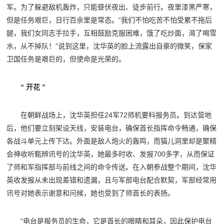
军。为了躲避敌机轰炸，只能昼伏夜出、徒步前行。夜里漆黑严寒，
但是任务艰巨，日行百余里是常态。“我们不怕吃苦不怕受累不拖后
腿，我们女同志手拉手，互相鼓励克服困难，饿了吃炒面，渴了喝雪
水，从不掉队！”说到这里，沈华英的脸上流露出自豪的微笑，保家
卫国任务是艰巨的，但使命是光荣的。
“ 开花 ”
在朝鲜战场上，沈华英担任24军72师机要科报务员。到达营地
后，他们要立刻架设天线，安装电台，确保首长指挥命令畅通，确保
各战斗单元上传下达。外面是敌人炮火的轰鸣，而猫儿洞里却是聚精
会神收听甄辨讯号的沈华英，她最多时收、发报700多字，从而保证
了师和军指挥部与前线之间的命令传送。在入朝参战整个期间，沈华
英收发报从未出现差错和遗漏，且与军部电台配合默契，军部经常用
讯号对她表示谢意和问候，她也受到了师首长的表扬。
“电台是报务员的生命，它是首长的眼睛和耳朵，因此保护电台