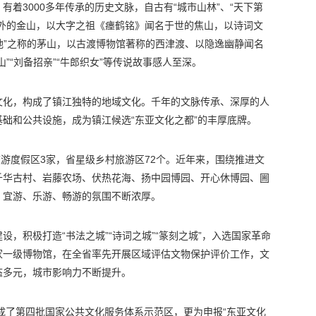
着3000多年传承的历史文脉，自古有“城市山林”、“天下第
中外的金山，以大字之祖《瘗鹤铭》闻名于世的焦山，以诗词文
福地”之称的茅山，以古渡博物馆著称的西津渡、以隐逸幽静闻名
”“刘备招亲”“牛郎织女”等传说故事感人至深。
文化，构成了镇江独特的地域文化。千年的文脉传承、深厚的人
础和公共设施，成为镇江候选“东亚文化之都”的丰厚底牌。
旅游度假区3家，省星级乡村旅游区72个。近年来，围绕推进文
千华古村、岩藤农场、伏热花海、扬中园博园、开心休博园、圌
，宜游、乐游、畅游的氛围不断浓厚。
，积极打造“书法之城”“诗词之城”“篆刻之城”，入选国家革命
家一级博物馆，在全省率先开展区域评估文物保护评价工作，文
态多元，城市影响力不断提升。
创成了第四批国家公共文化服务体系示范区，更为申报“东亚文化