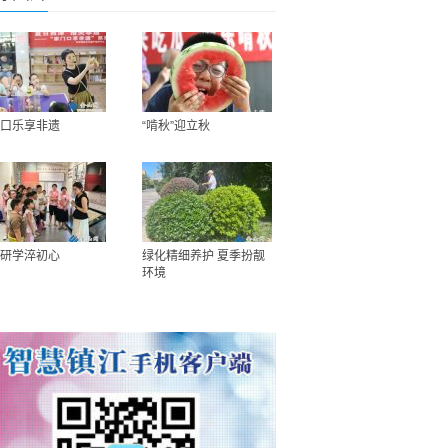
口乐享非遗
“啃秋”迎立秋
研学淬初心
绿化精细养护 夏季扮靓
环境