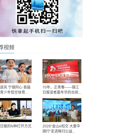
荐视频
逐风 宁镇同心 首届
70年，正青春——镇江
青少年低空体育...
日报读者嘉年华的台前...
日报的N种打开方式
2026“金山e知交 大爱中
国行”走进秭归公益...