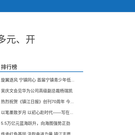
多元、开
排行榜
旋翼逐风 宁镇同心 首届宁镇青少年低...
吴庆文会见华为公司高级副总裁杨瑞凯
热烈祝贺《镇江日报》创刊70周年 今...
以笔墨致岁月 以初心赴时代——写在...
5.5万亿元蓝海跃升，向海图强势正劲
传承红色基因 汲取奋进力量 镇江志愿...