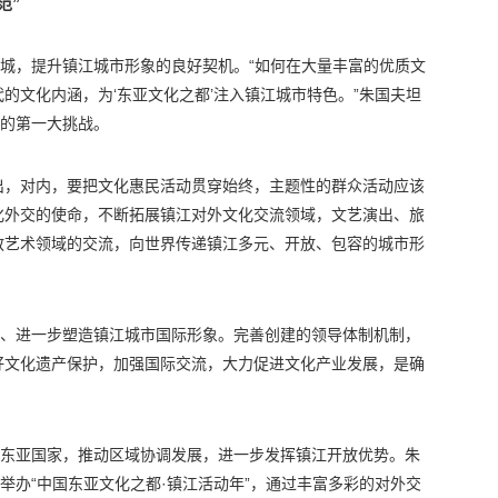
范”
兴城，提升镇江城市形象的良好契机。“如何在大量丰富的优质文
的文化内涵，为‘东亚文化之都’注入镇江城市特色。”朱国夫坦
临的第一大挑战。
出，对内，要把文化惠民活动贯穿始终，主题性的群众活动应该
化外交的使命，不断拓展镇江对外文化交流领域，文艺演出、旅
教艺术领域的交流，向世界传递镇江多元、开放、包容的城市形
交、进一步塑造镇江城市国际形象。完善创建的领导体制机制，
好文化遗产保护，加强国际交流，大力促进文化产业发展，是确
接东亚国家，推动区域协调发展，进一步发挥镇江开放优势。朱
举办“中国东亚文化之都·镇江活动年”，通过丰富多彩的对外交