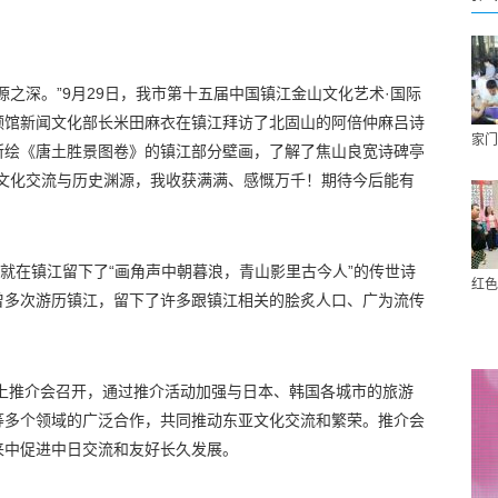
源之深。”9月29日，我市第十五届中国镇江金山文化艺术·国际
领馆新闻文化部长米田麻衣在镇江拜访了北固山的阿倍仲麻吕诗
家门
所绘《唐土胜景图卷》的镇江部分壁画，了解了焦山良宽诗碑亭
的文化交流与历史渊源，我收获满满、感慨万千！期待今后能有
远就在镇江留下了“画角声中朝暮浪，青山影里古今人”的传世诗
红色
曾多次游历镇江，留下了许多跟镇江相关的脍炙人口、广为流传
线上推介会召开，通过推介活动加强与日本、韩国各城市的旅游
等多个领域的广泛合作，共同推动东亚文化交流和繁荣。推介会
来中促进中日交流和友好长久发展。