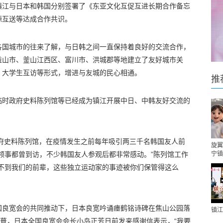
镇江与日本和韩国分别签署了《东亚文化互促互进长期合作备忘
源互送等达成合作共识。
各国城市的往来了解，与日韩之间一直保持着良好的交流合作，
益山市、釜山江西区、富川市、洪城郡等地建立了友好城市关
、大学生互访等形式，增进与友城的民心相通。
推
临时政府史料陈列馆等已经成为镇江开展中日、中韩友好交流的
政府史料陈列馆，在疫情发生之前每年吸引两三千名韩国友人前
旋翼
领事都曾到访，不少韩国友人参观后都非常感动。”陈列馆工作
宁镇
想不到我们的前辈，这些独立运动家的事迹被你们保管得这么
本全国良宽会的共同推动下，日本良宽吟诵瘗鹤铭诗碑在焦山公园落
镇江
修葺，日本全国良宽会会长小岛正芳日前发来感谢信表示，“我要