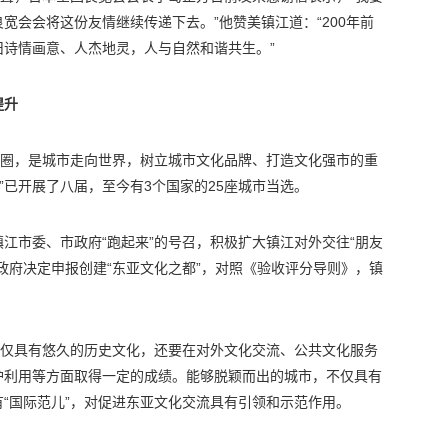
宽会会将这份友情继续传递下去。”他赞美镇江道：“200年前
诗情画意、人杰地灵，人与自然和谐共生。”
提升
友圈，是城市走向世界，树立城市文化品牌、打造文化强市的重
都”已开展了八届，至今有3个国家的25座城市当选。
江市委、市政府“跑起来”的号召，积极扩大镇江对外交往“朋友
政府决定申报创建“东亚文化之都”，对照《验收评分导则》，镇
不仅具有悠久的历史文化，还要在对外文化交流、公共文化服务
护利用等方面取得一定的成绩。能够脱颖而出的城市，不仅具有
“国际范儿”，对促进东亚文化交流具有引领和示范作用。