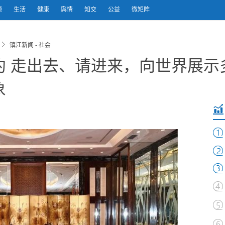
题
生活
健康
舆情
知交
公益
微矩阵
镇江新闻 - 社会
约 走出去、请进来，向世界展示
象