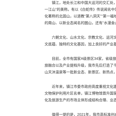
镇江，地处长江和中国大运河的交汇处，有
一江山”的美称。有以《白蛇传》传说闻名
化著称的北固山，以道教“第八洞天”“第一
的南山、以新业态闻名的圌山，还有“水漫金山
六朝文化、山水文化、宗教文化、运河
文底蕴、独特的文化基因，加上良好的产业基
目前，全市有国家A级景区34家，省级
旅融合以及产业提档升级，我市先后打造了
山天沐温泉等一批新业态、新景区、新热点
近年来，镇江市委市政府高度重视文化建设
文物保护利用片区名单，镇江博物馆晋升国
化及旅游生产的市场主体形成结构合理、业
值得一提的是，2021年，我市高标准