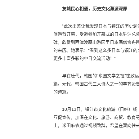
友城民心相通，历史文化渊源深厚
“此次出差让我发现日本与镇江的历史渊
旅游节开幕，受邀参加开幕式的日本驻沪总
碑，欣赏到西津渡蒜山游园里日本画僧雪舟
的来历。她表示：“看到这么多日本与镇江
更多丰富多彩的中日交流活动！”
早在唐代，韩国的“东国文学之祖”崔致
篇。元代，韩国古代三大诗人之一的李齐贤
的诗篇。
10月13日，镇江市文化旅游（日韩）
互促宣传，加深在文化、旅游、商贸、教育
上，米田麻衣通过视频致辞，希望在双向往