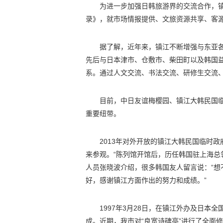
为进一步加强日韩旅游界的交流合作，
录》，就市场情报提供、文旅资源共享、客
据了解，近年来，镇江不断增强与东亚
先后与日本津市、仓敷市、柴田町以及韩国
系。通过人文交流、书法交流、研修生交流
目前，中日友谊梅樱园、镇江大韩民国
重要纽带。
2013年对外开放的镇江大韩民国临时
来参观。“陈列馆开馆后，历任韩国驻上海总
人员张晓波介绍，很多韩国友人留言说：“
好，感谢镇江方面作出的努力和成绩。”
1997年3月28日，在镇江外办及日
成。近期，我市对“良宽诗碑亭”进行了全面