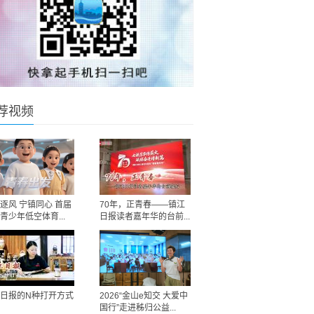
荐视频
逐风 宁镇同心 首届
70年，正青春——镇江
青少年低空体育...
日报读者嘉年华的台前...
日报的N种打开方式
2026“金山e知交 大爱中
国行”走进秭归公益...