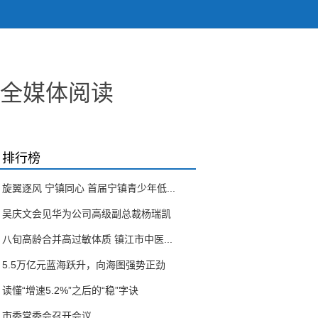
”全媒体阅读
排行榜
旋翼逐风 宁镇同心 首届宁镇青少年低...
吴庆文会见华为公司高级副总裁杨瑞凯
八旬高龄合并高过敏体质 镇江市中医...
5.5万亿元蓝海跃升，向海图强势正劲
读懂“增速5.2%”之后的“稳”字诀
市委常委会召开会议