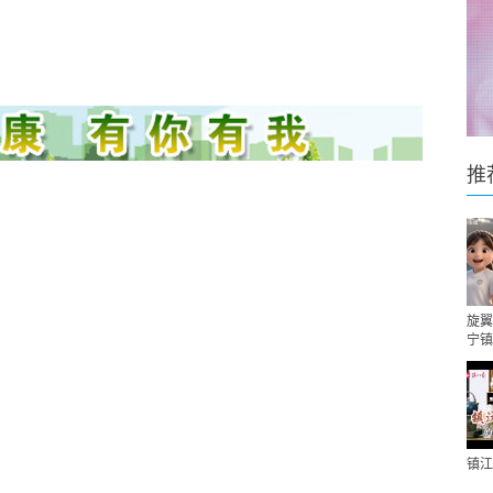
推
旋翼
宁镇
镇江