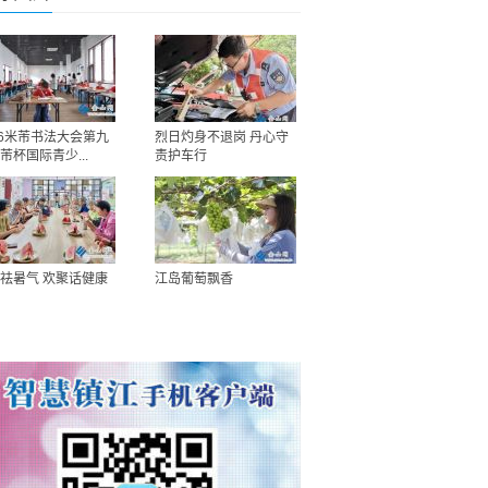
26米芾书法大会第九
烈日灼身不退岗 丹心守
芾杯国际青少...
责护车行
祛暑气 欢聚话健康
江岛葡萄飘香