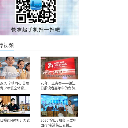
荐视频
逐风 宁镇同心 首届
70年，正青春——镇江
青少年低空体育...
日报读者嘉年华的台前...
日报的N种打开方式
2026“金山e知交 大爱中
国行”走进秭归公益...