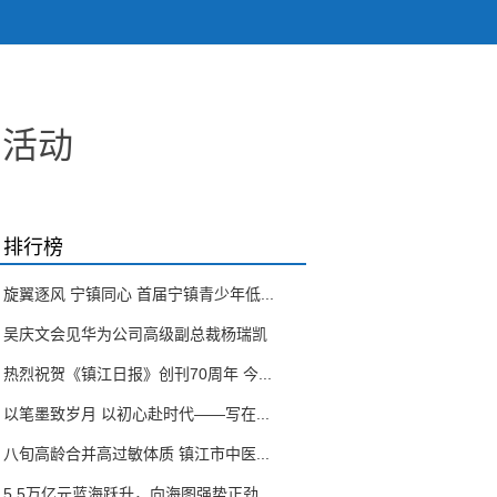
列活动
排行榜
旋翼逐风 宁镇同心 首届宁镇青少年低...
吴庆文会见华为公司高级副总裁杨瑞凯
热烈祝贺《镇江日报》创刊70周年 今...
以笔墨致岁月 以初心赴时代——写在...
八旬高龄合并高过敏体质 镇江市中医...
5.5万亿元蓝海跃升，向海图强势正劲