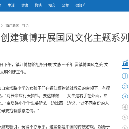
题
生活
健康
舆情
知交
公益
微矩阵
镇江新闻 - 社会
”创建镇博开展国风文化主题系
日下午，镇江博物馆组织开展“文脉三千年 赏镇博国风之美”文
市文明创建工作。
来自宝塔路小学的女孩子们在镇江博物馆社教员的带领下，有模
仪。“对长辈应行天揖礼，要这样做——女生是右手在外面，左
。”宝塔路小学学生姜昕艺一边比画一边说，“对不同身份的人
母要抱有感恩之情。”
小游戏吸引，玩得不亦乐乎。这些都是中国的传统游戏，起源于