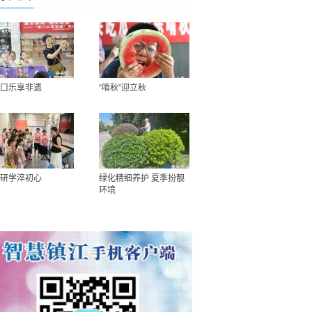
口乐享非遗
“啃秋”迎立秋
研学淬初心
绿化精细养护 夏季扮靓
环境