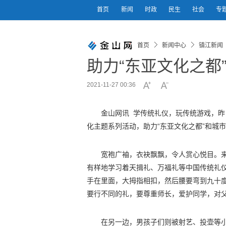
首页
新闻
时政
民生
社会
专
首页
新闻中心
镇江新闻
助力“东亚文化之都
2021-11-27 00:36
金山网讯 学传统礼仪，玩传统游戏，昨
化主题系列活动，助力“东亚文化之都”和城
宽袍广袖，衣袂飘飘，令人赏心悦目。
有样地学习着天揖礼、万福礼等中国传统礼
手在里面，大拇指相扣，然后腰要弯到九十度
要行不同的礼，要尊重师长，爱护同学，对父
在另一边，男孩子们则被射艺、投壶等