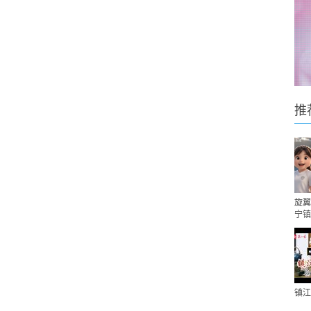
推
旋翼
宁镇
镇江