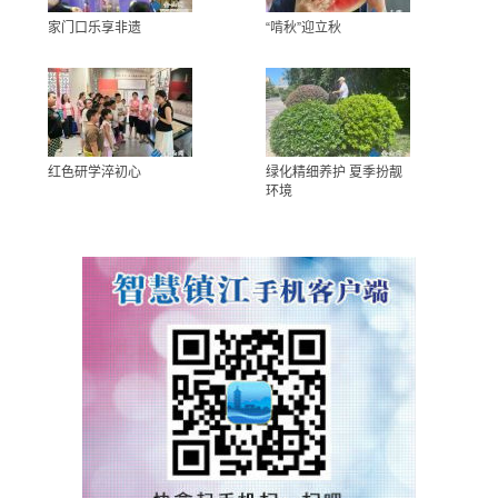
家门口乐享非遗
“啃秋”迎立秋
红色研学淬初心
绿化精细养护 夏季扮靓
环境