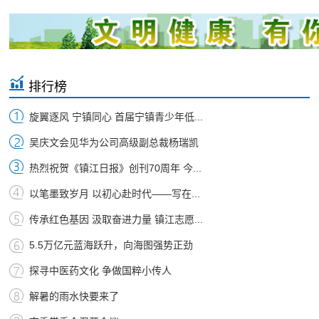
排行榜
旋翼逐风 宁镇同心 首届宁镇青少年低...
吴庆文会见华为公司高级副总裁杨瑞凯
热烈祝贺《镇江日报》创刊70周年 今...
以笔墨致岁月 以初心赴时代——写在...
传承红色基因 汲取奋进力量 镇江志愿...
5.5万亿元蓝海跃升，向海图强势正劲
探寻中医药文化 争做国粹小传人
解暑的雨水快要来了