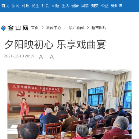
首页
新闻
时政
民生
社会
专题
生活
健康
舆情
知交
公益
微矩阵
首页
新闻中心
镇江新闻
辖市图片
夕阳映初心 乐享戏曲宴
2021-12-10 20:19