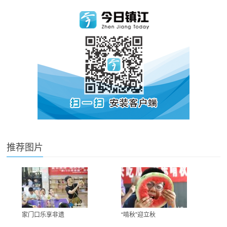
推荐图片
家门口乐享非遗
“啃秋”迎立秋