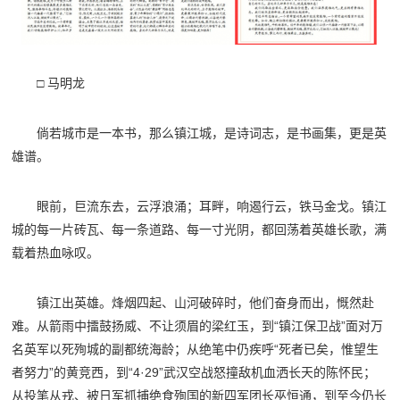
□ 马明龙
倘若城市是一本书，那么镇江城，是诗词志，是书画集，更是英
雄谱。
眼前，巨流东去，云浮浪涌；耳畔，响遏行云，铁马金戈。镇江
城的每一片砖瓦、每一条道路、每一寸光阴，都回荡着英雄长歌，满
载着热血咏叹。
镇江出英雄。烽烟四起、山河破碎时，他们奋身而出，慨然赴
难。从箭雨中擂鼓扬威、不让须眉的梁红玉，到“镇江保卫战”面对万
名英军以死殉城的副都统海龄；从绝笔中仍疾呼“死者已矣，惟望生
者努力”的黄竞西，到“4·29”武汉空战怒撞敌机血洒长天的陈怀民；
从投笔从戎、被日军抓捕绝食殉国的新四军团长巫恒通，到至今仍长