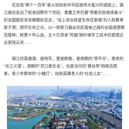
在实现“两个一百年”奋斗目标和中华民族伟大复兴的道路上，镇
江城也走出了躬身田野半个世纪、耄耋之年仍要“带着农民继续奋斗”
的全国脱贫攻坚楷模赵亚夫；“站上讲台就是生命在歌唱”的人民教育
家于漪；燃尽生命之光、以一把剪刀裁出农民富裕之路的全国道德模
范糜林；耗费十年心血、五十亿资金“死磕”碳纤维军工技术的爱国企
业家钱云宝……
镇江的英雄谱，是特写，更是群像，是南朝的“常平仓”，南宋的
“长江义渡”，清朝的“京口救生会”，也是当代的“黄丝带”网络志愿
者，青少年群体的“小橘灯”，扶助孤寡老人的“社会儿女”……