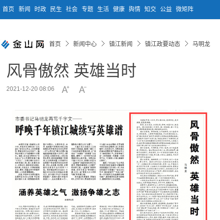
首页
新闻
时政
民生
社会
专题
生活
健康
舆情
知交
公益
微矩阵
首页
新闻中心
镇江新闻
镇江政要动态
马明龙
风骨傲然 英雄当时
2021-12-20 08:06