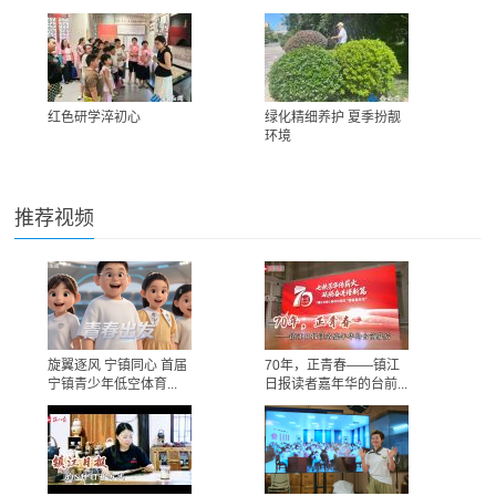
红色研学淬初心
绿化精细养护 夏季扮靓
环境
推荐视频
旋翼逐风 宁镇同心 首届
70年，正青春——镇江
宁镇青少年低空体育...
日报读者嘉年华的台前...