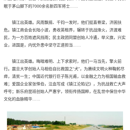
眠于茅山脚下的7000余名新四军将士……
镇江出英雄。风雨飘摇、千钧一发时，他们挺直脊梁，济困扶
危。镇江商会会长陆小波，勇收英租界，辗转于抗战烽火，济渡难
民，为一方百姓遮风挡雨；民主政团同盟创始人冷遹，举义旗，兴实
业，进国是，内忧外患中坚守正道担当……
镇江出英雄。晦暗难明、上下求索时，他们一马当先，擎火前
行。震旦大学创始人马相伯自比救国之“犬”，为赓续文明火种鞠躬尽
瘁，清贫一生；中国近代银行巨子陈光甫，以金融之力为祖国输血救
难；爱国企业家张怿伯，泣血写成《镇江沦陷记》，为抗战救亡大声
呼号；新乐府昆班创始人严惠宇，领衔传扬国粹，在乱世中保住中华
文化的血脉精华……