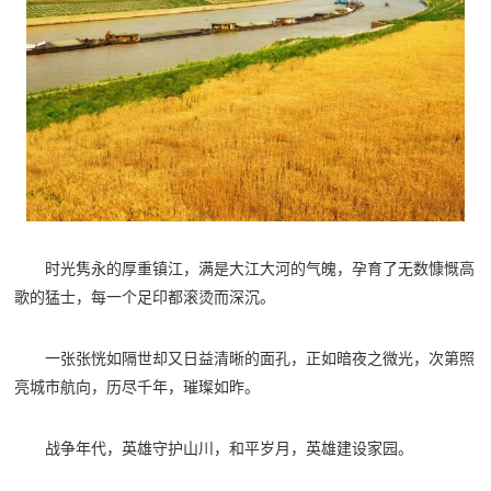
时光隽永的厚重镇江，满是大江大河的气魄，孕育了无数慷慨高
歌的猛士，每一个足印都滚烫而深沉。
一张张恍如隔世却又日益清晰的面孔，正如暗夜之微光，次第照
亮城市航向，历尽千年，璀璨如昨。
战争年代，英雄守护山川，和平岁月，英雄建设家园。