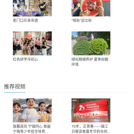
家门口乐享非遗
“啃秋”迎立秋
红色研学淬初心
绿化精细养护 夏季扮靓
环境
推荐视频
旋翼逐风 宁镇同心 首届
70年，正青春——镇江
宁镇青少年低空体育...
日报读者嘉年华的台前...