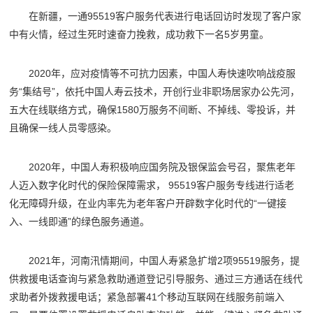
在新疆，一通95519客户服务代表进行电话回访时发现了客户家
中有火情，经过生死时速奋力挽救，成功救下一名5岁男童。
2020年，应对疫情等不可抗力因素，中国人寿快速吹响战疫服
务“集结号”，依托中国人寿云技术，开创行业非职场居家办公先河，
五大在线联络方式，确保1580万服务不间断、不掉线、零投诉，并
且确保一线人员零感染。
2020年，中国人寿积极响应国务院及银保监会号召，聚焦老年
人迈入数字化时代的保险保障需求， 95519客户服务专线进行适老
化无障碍升级，在业内率先为老年客户开辟数字化时代的“一键接
入、一线即通”的绿色服务通道。
2021年，河南汛情期间，中国人寿紧急扩增2项95519服务，提
供救援电话查询与紧急救助通道登记引导服务、通过三方通话在线代
求助者外拨救援电话；紧急部署41个移动互联网在线服务前端入