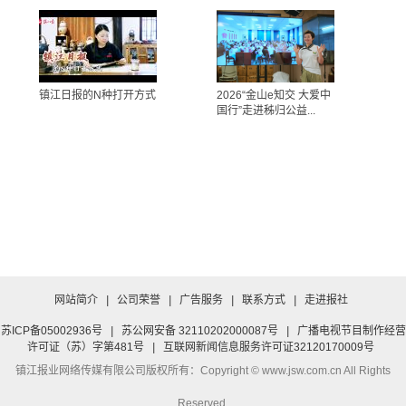
镇江日报的N种打开方式
2026“金山e知交 大爱中
国行”走进秭归公益...
网站简介
|
公司荣誉
|
广告服务
|
联系方式
|
走进报社
苏ICP备05002936号
|
苏公网安备 32110202000087号
|
广播电视节目制作经营
许可证（苏）字第481号
|
互联网新闻信息服务许可证32120170009号
镇江报业网络传媒有限公司
版权所有：Copyright © www.jsw.com.cn All Rights
Reserved.