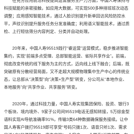
在充分应用前沿科技提高运营服务生产力方面，中国人寿保持与
科技赋能的亲密接触，如应用大数据，可实现500多种排班班次动态
调整；应用感知智能技术，通过人脸识别提升新单回访风险防控水
平，声纹识别提升服务任务分发准确度；利用语义智能技术，通过质
检、上行短信筛分内容判定、分类并自动处理。
20年来，中国人寿95519践行“睿运营”运营模式，稳步推进智能
集约，实现“前端多点受理、总部智能运营、省际共享作业”。前端，
彻底改变传统的线下服务为主的方式，迈向线上线下融合；后端，既
突破原有分散经营局面，又不走超大规模物理集中生产中心的传统业
态，让总部从“决策型”向“决策+生产型”转变，分公司从“本地作业、
本地服务”向“共享作业、共享服务”转变。
2020年，通过科技力量，中国人寿实现集团保险、投资、银行3
个板块、境内境外、9家子公司间95519电话无感知转接，5万综金型
语料实现AI导航准确率91%，传输3类64种数据确保服务接续。让中
国人寿客户拨打95519即可享受“号码只拨1次、语音只听1次、需求