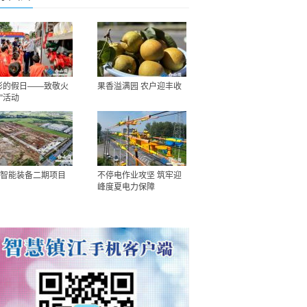
彩的假日——致敬火
果香溢满园 农户迎丰收
”活动
智能装备二期项目
不停电作业攻坚 筑牢迎
峰度夏电力保障