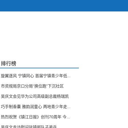
排行榜
旋翼逐风 宁镇同心 首届宁镇青少年低...
市资规局京口分局“换位跑”下沉社区
吴庆文会见华为公司高级副总裁杨瑞凯
巧手制香囊 雅韵润童心 两地青少年走...
热烈祝贺《镇江日报》创刊70周年 今...
吴庆文走访慰问驻镇部队子弟兵