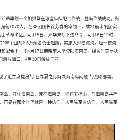
8师师长邓岳率领一个加强营在琼崖纵队配合作战，登岛作战成功，鼓
强营1070人，在38团团长徐芳春的率领下，乘21艘木帆船实
革命老区。4月15日，邓华果断下达命令，4月16日19时，
海的8个团共2.5万余名勇士起航，实施大规模渡海。经一夜海
和配合下，于4月17日拂晓前大举登陆海南岛。经黄竹美亭决
3日解放海口，4月30日解放三亚。
实现了毛主席提出的“在春夏之际解决海南岛问题”的战略部署。
海南岛，守住海南岛，死在海南岛，埋在五指山，与海南岛共存
号，可是在那个年代就是一种信仰，人民铁军有信仰，人民铁军