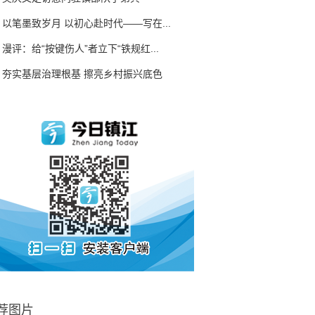
以笔墨致岁月 以初心赴时代——写在...
漫评：给“按键伤人”者立下“铁规红...
夯实基层治理根基 擦亮乡村振兴底色
荐图片