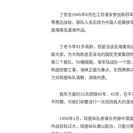
丁世忠1945年8月在江苏淮安参加新
粤惠边战役，部队入关后改为中国人民解放军
放海南岛渡海作战。
丁老今年91岁高龄，但是当谈及海南岛
敌大部，为大陆败逃至该岛的国民党某集团残
南三个舰队，50艘舰艇，海军陆战队一个团
构造防御工事，海峡正面为重点，东西两侧次
力对琼崖纵队清剿，消除内患。
我军方面的15兵团辖40军、43军，
平时期，可他们却要进行一次风险极大的渡海
1950年1月，琼崖纵队参谋长符振中
作战目标过大，琼崖纵队难以配合，只能分