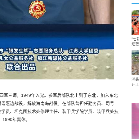
“七
焰蓝
鸿鑫
开工
加新四军三师，1949年入党。参军后部队北上到了东北，加入东北
西粤惠边战役，解放海南岛战役。在部队曾担任勤务员、司号
校学员、坦克团技术处修理主任、装甲兵学院学员、装甲兵处技
1990年离休。