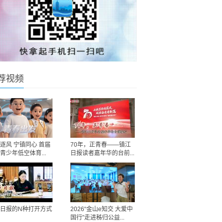
荐视频
逐风 宁镇同心 首届
70年，正青春——镇江
青少年低空体育...
日报读者嘉年华的台前...
日报的N种打开方式
2026“金山e知交 大爱中
国行”走进秭归公益...