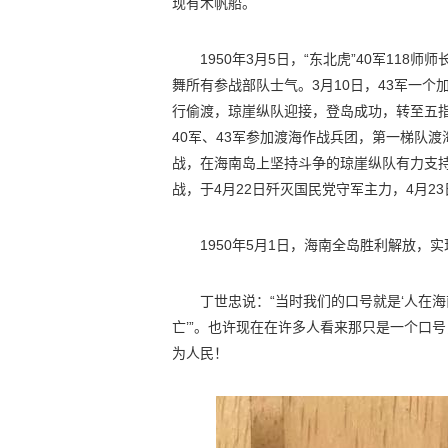
现有木帆船。
1950年3月5日，“东北虎”40军11
舞所有参战部队士气。3月10日，43军一个加
行偷渡，琼崖纵队迎接，登岛成功，转至五指山
40军、43军参加渡海作战兵团，第一梯队渡
战，在海南岛上坚持斗争的琼崖纵队有力支持
战，于4月22日歼灭国民党守军主力，4月2
1950年5月1日，海南全岛胜利解放，
丁世忠说：“当时我们的口号就是‘人在
亡’”。也许现在在许多人看来那只是一个口
为人民！