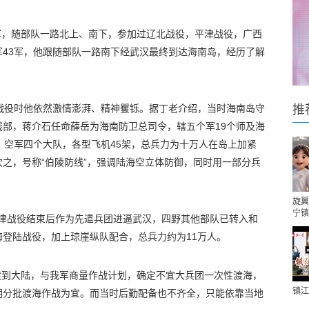
四军，随部队一路北上、南下，参加过辽北战役，平津战役，广西
43军，他跟随部队一路南下经武汉最终到达海南岛，经历了解
战役时他依然激情澎湃、精神矍铄。据丁老介绍，当时海南岛守
推
部，蒋介石任命薛岳为海南防卫总司令，辖五个军19个师及海
，空军四个大队，各型飞机45架，总兵力为十万人在岛上加紧
之，号称“伯陵防线”，强调陆海空立体防御，同时用一部分兵
旋翼
宁镇
在平津战役结束后作为先遣兵团进逼武汉，四野其他部队已转入和
登陆战役，加上琼崖纵队配合，总兵力约为11万人。
潜渡到大陆，与我军商量作战计划，确定不宜大兵团一次性渡海，
镇江
期分批渡海作战为宜。而当时后勤配备也不齐全，只能依靠当地