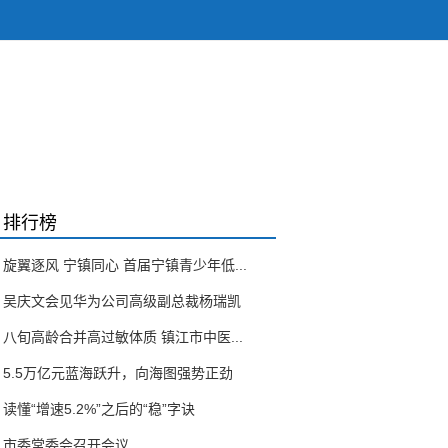
排行榜
旋翼逐风 宁镇同心 首届宁镇青少年低...
吴庆文会见华为公司高级副总裁杨瑞凯
八旬高龄合并高过敏体质 镇江市中医...
5.5万亿元蓝海跃升，向海图强势正劲
读懂“增速5.2%”之后的“稳”字诀
市委常委会召开会议