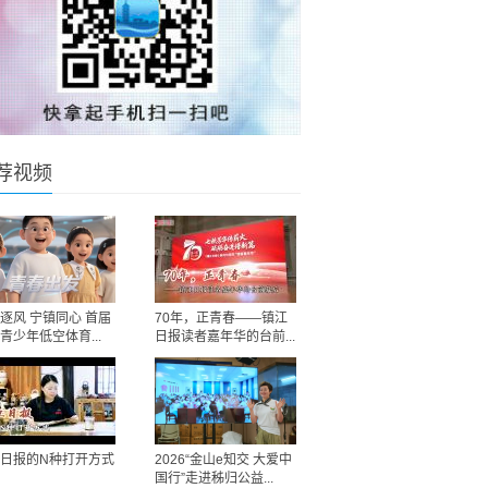
荐视频
逐风 宁镇同心 首届
70年，正青春——镇江
青少年低空体育...
日报读者嘉年华的台前...
日报的N种打开方式
2026“金山e知交 大爱中
国行”走进秭归公益...