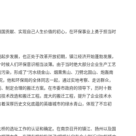
祖国贡献、实现自己人生价值的初心，在环保事业上勇于担当时
刚起步发展，也正处于改革开放初期，镇江经济开始蓬勃发展，
个时候人们环保意识相当淡薄。由于当时绝大部分企业生产工艺
的污染，形成了“污水绕金山、烟熏焦山、刀劈北固山、炮轰南
状况，他和环保局的全体同志一起，通过实地考察、走访群众，
划、制定合理的搬迁方案。在市委市政府的领导下，历时十数
的技术改造和搬迁工程。庞大的搬迁工程，提升了企业技术水
有着深厚历史文化底蕴的英雄城市的绿水青山，体现了不忘初
大桥的选址工作的认证和确定。在南京召开的镇江、扬州以及国