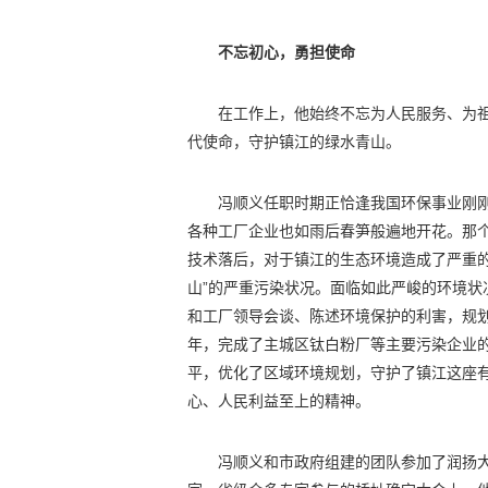
不忘初心，勇担使命
在工作上，他始终不忘为人民服务、为
代使命，守护镇江的绿水青山。
冯顺义任职时期正恰逢我国环保事业刚
各种工厂企业也如雨后春笋般遍地开花。那
技术落后，对于镇江的生态环境造成了严重
山”的严重污染状况。面临如此严峻的环境
和工厂领导会谈、陈述环境保护的利害，规
年，完成了主城区钛白粉厂等主要污染企业
平，优化了区域环境规划，守护了镇江这座
心、人民利益至上的精神。
冯顺义和市政府组建的团队参加了润扬