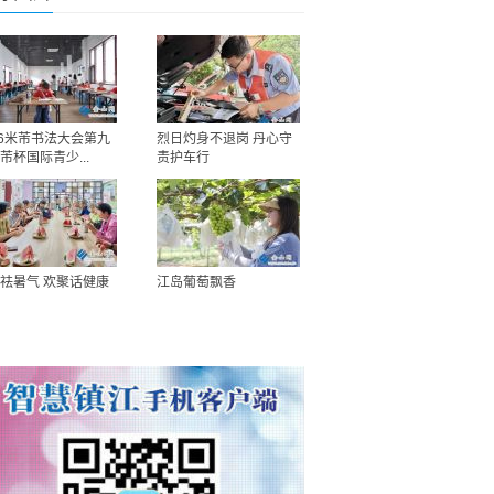
26米芾书法大会第九
烈日灼身不退岗 丹心守
芾杯国际青少...
责护车行
祛暑气 欢聚话健康
江岛葡萄飘香