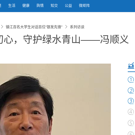
题
生活
健康
舆情
知交
公益
微矩阵
镇江百名大学生对话百位“银发先锋”
系列访谈
初心，守护绿水青山——冯顺义